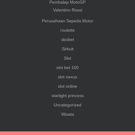
Pembalap MotoGP
Valentino Rossi
Perusahaan Sepeda Motor
roulette
sbobet
Sirkuit
Slot
slot bet 100
slot nexus
slot online
starlight princess
Uncategorized
Wisata