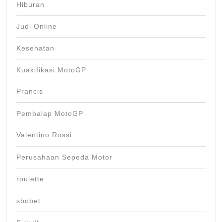
Hiburan
Judi Online
Kesehatan
Kuakifikasi MotoGP
Prancis
Pembalap MotoGP
Valentino Rossi
Perusahaan Sepeda Motor
roulette
sbobet