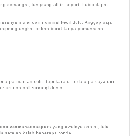
g semangat, langsung all in seperti habis dapat
iasanya mulai dari nominal kecil dulu. Anggap saja
angsung angkat beban berat tanpa pemanasan,
na permainan sulit, tapi karena terlalu percaya diri.
eturunan ahli strategi dunia.
oespizzamanassaspark
yang awalnya santai, lalu
nia setelah kalah beberapa ronde.