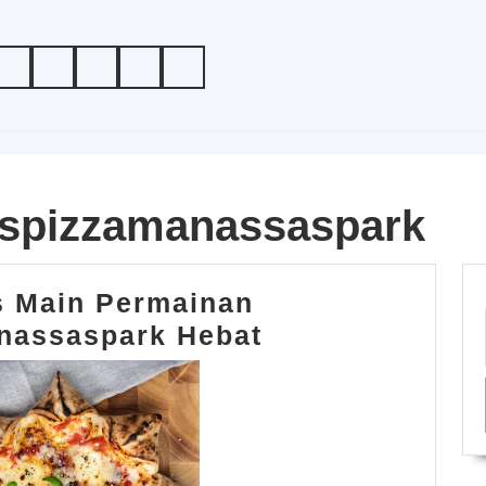
spizzamanassaspark
s Main Permainan
Cara
nassaspark Hebat
Praktis
Main
Permainan
joespizzamana