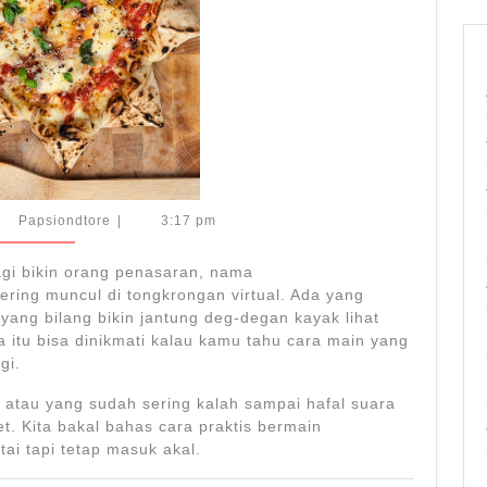
Hebat
Papsiondtore
Papsiondtore
|
3:17 pm
6
gi bikin orang penasaran, nama
ering muncul di tongkrongan virtual. Ada yang
yang bilang bikin jantung deg-degan kayak lihat
ua itu bisa dinikmati kalau kamu tahu cara main yang
gi.
atau yang sudah sering kalah sampai hafal suara
get. Kita bakal bahas cara praktis bermain
ai tapi tetap masuk akal.