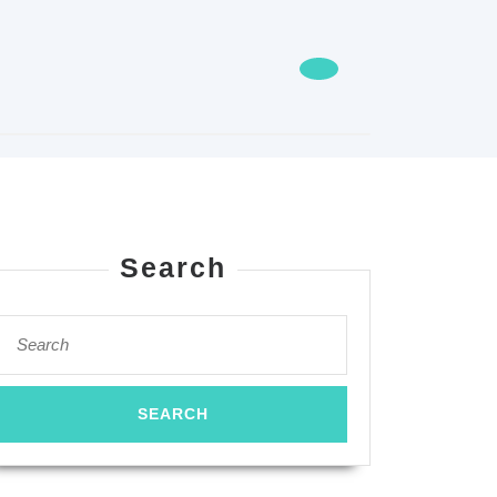
Search
Search
for:
ssaspark