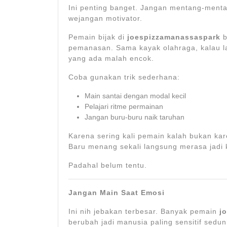
Ini penting banget. Jangan mentang-mentan
wejangan motivator.
Pemain bijak di
joespizzamanassaspark
b
pemanasan. Sama kayak olahraga, kalau l
yang ada malah encok.
Coba gunakan trik sederhana:
Main santai dengan modal kecil
Pelajari ritme permainan
Jangan buru-buru naik taruhan
Karena sering kali pemain kalah bukan kare
Baru menang sekali langsung merasa jadi k
Padahal belum tentu.
Jangan Main Saat Emosi
Ini nih jebakan terbesar. Banyak pemain
j
berubah jadi manusia paling sensitif sedu