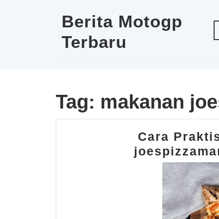
Skip
to
Berita Motogp
content
Terbaru
Tag:
makanan joe
Cara Prakti
joespizzama