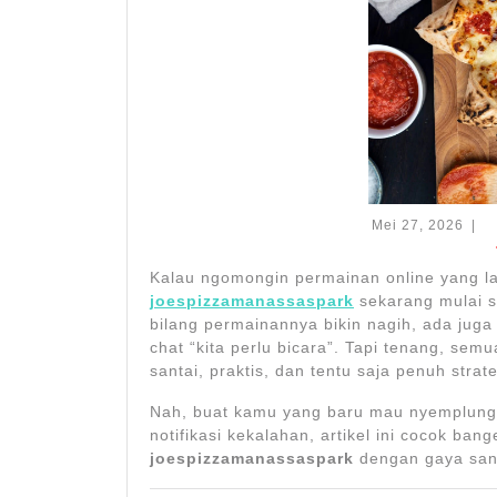
Mei
Mei 27, 2026
|
27,
202
Kalau ngomongin permainan online yang la
joespizzamanassaspark
sekarang mulai s
bilang permainannya bikin nagih, ada juga 
chat “kita perlu bicara”. Tapi tenang, sem
santai, praktis, dan tentu saja penuh strate
Nah, buat kamu yang baru mau nyemplung 
notifikasi kekalahan, artikel ini cocok ban
joespizzamanassaspark
dengan gaya sant