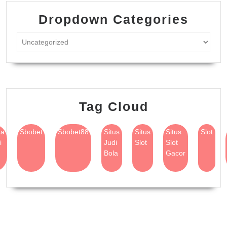
Dropdown Categories
Tag Cloud
na
Sbobet
Sbobet88
Situs
Situs
Situs
Slot
i
Judi
Slot
Slot
Bola
Gacor