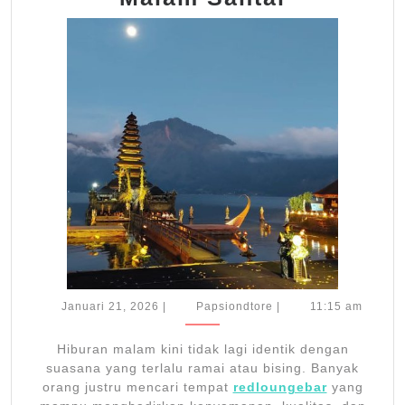
Menjadi
Pilihan
Tepat
untuk
Hiburan
Malam
Santai
Januari
Papsiondtore
Januari 21, 2026
|
Papsiondtore
|
11:15 am
21,
2026
Hiburan malam kini tidak lagi identik dengan
suasana yang terlalu ramai atau bising. Banyak
orang justru mencari tempat
redloungebar
yang