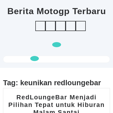
Skip
to
Berita Motogp Terbaru
content
Open
Button
Tag:
keunikan redloungebar
RedLoungeBar Menjadi
Pilihan Tepat untuk Hiburan
RedLoun
Malam Santai