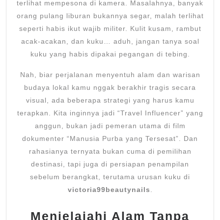
terlihat mempesona di kamera. Masalahnya, banyak
Seper
orang pulang liburan bukannya segar, malah terlihat
Zomb
seperti habis ikut wajib militer. Kulit kusam, rambut
acak-acakan, dan kuku… aduh, jangan tanya soal
kuku yang habis dipakai pegangan di tebing.
Nah, biar perjalanan menyentuh alam dan warisan
budaya lokal kamu nggak berakhir tragis secara
visual, ada beberapa strategi yang harus kamu
terapkan. Kita inginnya jadi “Travel Influencer” yang
anggun, bukan jadi pemeran utama di film
dokumenter “Manusia Purba yang Tersesat”. Dan
rahasianya ternyata bukan cuma di pemilihan
destinasi, tapi juga di persiapan penampilan
sebelum berangkat, terutama urusan kuku di
victoria99beautynails
.
Menjelajahi Alam Tanpa