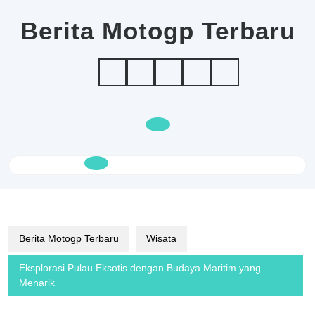
Skip
to
Berita Motogp Terbaru
content
Open
Button
Berita Motogp Terbaru
Wisata
Eksplorasi Pulau Eksotis dengan Budaya Maritim yang
Menarik