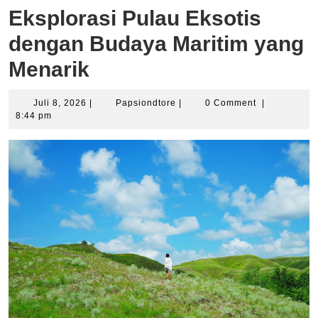
Eksplorasi Pulau Eksotis
dengan Budaya Maritim yang
Menarik
Juli
Papsiondtore
Juli 8, 2026
|
Papsiondtore
|
0 Comment
|
8,
8:44 pm
2026