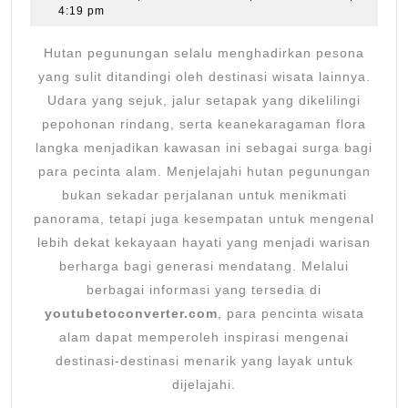
26,
4:19 pm
deng
2026
Flora
Hutan pegunungan selalu menghadirkan pesona
Lang
yang sulit ditandingi oleh destinasi wisata lainnya.
yang
Udara yang sejuk, jalur setapak yang dikelilingi
pepohonan rindang, serta keanekaragaman flora
Menar
langka menjadikan kawasan ini sebagai surga bagi
para pecinta alam. Menjelajahi hutan pegunungan
bukan sekadar perjalanan untuk menikmati
panorama, tetapi juga kesempatan untuk mengenal
lebih dekat kekayaan hayati yang menjadi warisan
berharga bagi generasi mendatang. Melalui
berbagai informasi yang tersedia di
youtubetoconverter.com
, para pencinta wisata
alam dapat memperoleh inspirasi mengenai
destinasi-destinasi menarik yang layak untuk
dijelajahi.