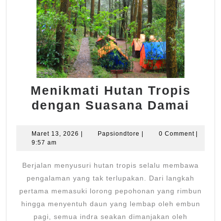
Menikmati Hutan Tropis
Meni
dengan Suasana Damai
Huta
Trop
Maret
Papsiondtore
Maret 13, 2026
|
Papsiondtore
|
0 Comment
|
13,
9:57 am
den
2026
Sua
Berjalan menyusuri hutan tropis selalu membawa
Dam
pengalaman yang tak terlupakan. Dari langkah
pertama memasuki lorong pepohonan yang rimbun
hingga menyentuh daun yang lembap oleh embun
pagi, semua indra seakan dimanjakan oleh