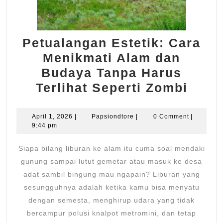
Petualangan Estetik: Cara
Menikmati Alam dan
Budaya Tanpa Harus
Petu
Terlihat Seperti Zombi
Estet
Cara
April
Papsiondtore
April 1, 2026
|
Papsiondtore
|
0 Comment
|
1,
9:44 pm
Meni
2026
Alam
Siapa bilang liburan ke alam itu cuma soal mendaki
dan
gunung sampai lutut gemetar atau masuk ke desa
Buda
adat sambil bingung mau ngapain? Liburan yang
sesungguhnya adalah ketika kamu bisa menyatu
Tanp
dengan semesta, menghirup udara yang tidak
Haru
bercampur polusi knalpot metromini, dan tetap
Terli