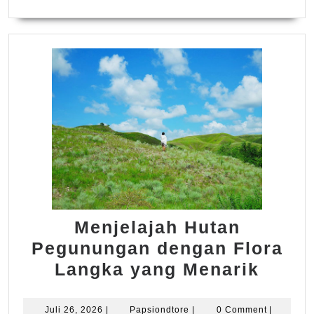
Menjelajah Hutan
Pegunungan dengan Flora
Menje
Langka yang Menarik
Huta
Pegu
Juli
Papsiondtore
Juli 26, 2026
|
Papsiondtore
|
0 Comment
|