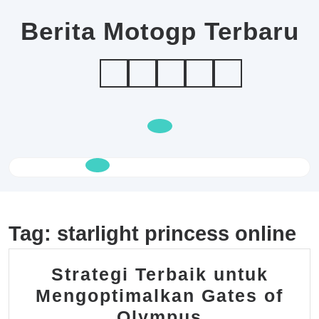
Skip
to
Berita Motogp Terbaru
content
Open
Button
Tag:
starlight princess online
Strategi Terbaik untuk
Mengoptimalkan Gates of
Strategi
Olympus