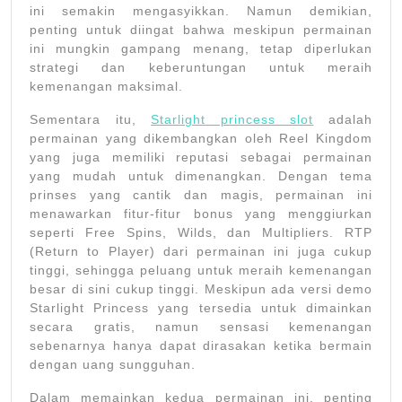
ini semakin mengasyikkan. Namun demikian,
penting untuk diingat bahwa meskipun permainan
ini mungkin gampang menang, tetap diperlukan
strategi dan keberuntungan untuk meraih
kemenangan maksimal.
Sementara itu,
Starlight princess slot
adalah
permainan yang dikembangkan oleh Reel Kingdom
yang juga memiliki reputasi sebagai permainan
yang mudah untuk dimenangkan. Dengan tema
prinses yang cantik dan magis, permainan ini
menawarkan fitur-fitur bonus yang menggiurkan
seperti Free Spins, Wilds, dan Multipliers. RTP
(Return to Player) dari permainan ini juga cukup
tinggi, sehingga peluang untuk meraih kemenangan
besar di sini cukup tinggi. Meskipun ada versi demo
Starlight Princess yang tersedia untuk dimainkan
secara gratis, namun sensasi kemenangan
sebenarnya hanya dapat dirasakan ketika bermain
dengan uang sungguhan.
Dalam memainkan kedua permainan ini, penting