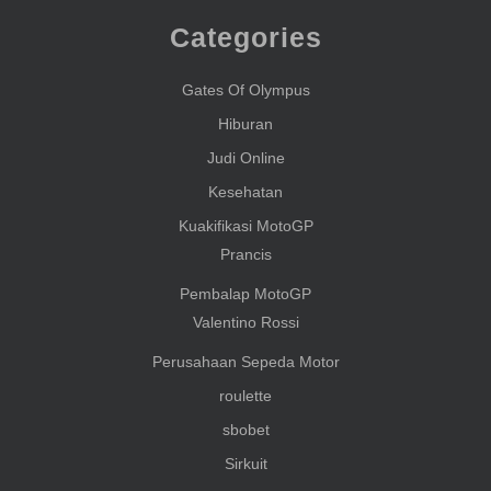
Categories
Gates Of Olympus
Hiburan
Judi Online
Kesehatan
Kuakifikasi MotoGP
Prancis
Pembalap MotoGP
Valentino Rossi
Perusahaan Sepeda Motor
roulette
sbobet
Sirkuit