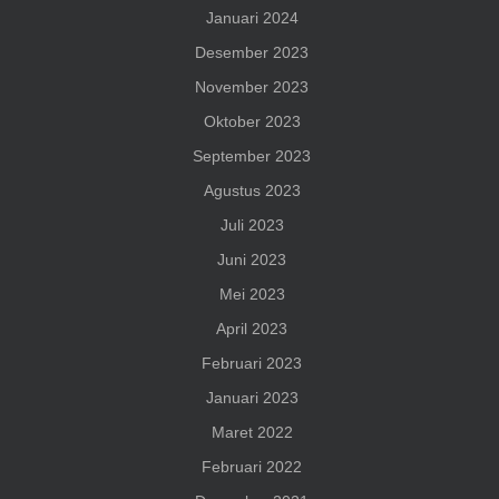
Januari 2024
Desember 2023
November 2023
Oktober 2023
September 2023
Agustus 2023
Juli 2023
Juni 2023
Mei 2023
April 2023
Februari 2023
Januari 2023
Maret 2022
Februari 2022