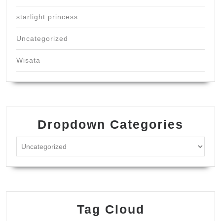
starlight princess
Uncategorized
Wisata
Dropdown Categories
Tag Cloud