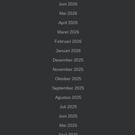
Juni 2026
Mei 2026
April 2026
Maret 2026
Februari 2026
Januari 2026
Desember 2025
November 2025
Oktober 2025
September 2025
Agustus 2025
Juli 2025
Juni 2025
Mei 2025
April 2025