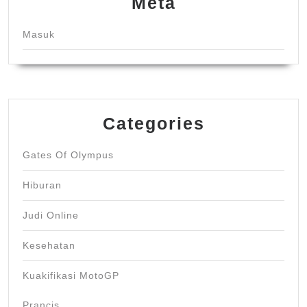
Meta
Masuk
Categories
Gates Of Olympus
Hiburan
Judi Online
Kesehatan
Kuakifikasi MotoGP
Prancis