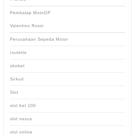
Pembalap MotoGP
Valentino Rossi
Perusahaan Sepeda Motor
roulette
sbobet
Sirkuit
Slot
slot bet 100
slot nexus
slot online