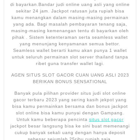
di bayarkan.Bandar judi online uang asli yang online
sekitar 24 jam. Jackpot ratusan juta rupiah bisa
kamu menangkan dalam masing-masing permainan
yang ada. Bagi masalah pembayaran tenang saja,
masing-masing kemenangan tentu di bayarkan oleh
pihak . Sistem ketenteraman serta seamless wallet
yang menunjang kenyamanan semua bettor.
Seamless wallet berarti kamu akan punya 1 wallet
untuk seluruh permainan slot server thailand tanpa
ribet guna transfer wallet lagi.
AGEN SITUS SLOT GACOR CUAN UANG ASLI 2023
BERIKAN BONUS SENSATIONAL
Banyak pula pilihan provider situs judi slot online
gacor terbaru 2023 yang sering kasih jekpot yang
bisa kamu permainkan bersama dan bonus jackpot
slot online bisa kamu punyai dengan Gampang.
Untuk kamu beberapa pencinta
situs slot gacor
jackpot besar langsung bisa ke sini buat memenangi
cukup banyak sekali uang dengan hanya deposit
sebesar sejumlah 25ribu rupiah saja.