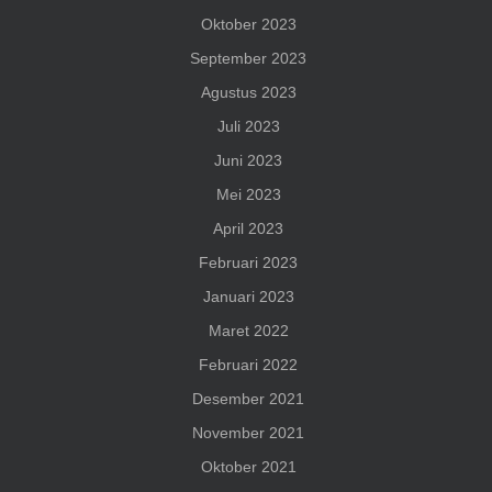
Oktober 2023
September 2023
Agustus 2023
Juli 2023
Juni 2023
Mei 2023
April 2023
Februari 2023
Januari 2023
Maret 2022
Februari 2022
Desember 2021
November 2021
Oktober 2021