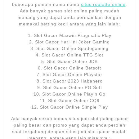
beberapa pemain nama nama
situs roulette online
.
Ada banyak games slot online paling mudah
menang yang dapat anda permainkan dengan
memakai betting kecil antara yang lain ialah:
1. Slot Gacor Maxwin Pragmatic Play
2. Slot Gacor Hari Ini Joker Gaming
3. Slot Gacor Online Spadegaming
4. Slot Gacor Online TTG Slot
5. Slot Gacor Online JDB
6. Slot Gacor Online Betsoft
7. Slot Gacor Online Playstar
8. Slot Gacor 2023 Habanero
9. Slot Gacor Online PG Soft
10. Slot Gacor Online Play’n Go
11. Slot Gacor Online CQ9
12. Slot Gacor Online Simple Play
Ada banyak sekali bonus situs judi slot paling gacor
paling besar dan promo yang dapat anda peroleh
saat tergabung dengan situs judi slot gacor mudah
menang, antara yang lain misalnya :