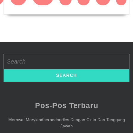
Search
for:
Pos-Pos Terbaru
Merawat Marylandbernedoodles Dengan Cinta Dan Tanggung
Jawab