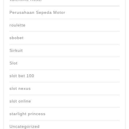
Perusahaan Sepeda Motor
roulette
sbobet
Sirkuit
Slot
slot bet 100
slot nexus
slot online
starlight princess
Uncategorized