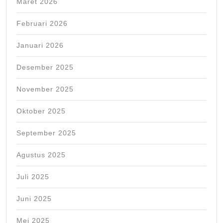
Maret 2026
Februari 2026
Januari 2026
Desember 2025
November 2025
Oktober 2025
September 2025
Agustus 2025
Juli 2025
Juni 2025
Mei 2025