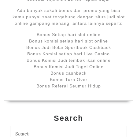
Ada banyak sekali bonus dan promo yang bisa
kamu punyai saat tergabung dengan situs judi slot
online gampang menang, antara lainnya seperti:
Bonus Setiap hari slot online
Bonus komisi setiap hari slot online
Bonus Judi Bola/ Sportbook Cashback
Bonus Komisi setiap hari Live Casino
Bonus Komisi Judi tembak ikan online
Bonus Komisi Judi Togel Online
Bonus cashback
Bonus Turn Over
Bonus Referal Seumur Hidup
Search
Search
for: