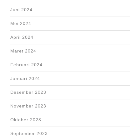
Juni 2024
Mei 2024
April 2024
Maret 2024
Februari 2024
Januari 2024
Desember 2023
November 2023
Oktober 2023
September 2023