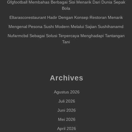
Gfgfootball Membahas Berbagai Sisi Menarik Dari Dunia Sepak
Bola
Eltarascorestaurant Hadir Dengan Konsep Restoran Menarik
Mengenal Pesona Sushi Modern Melalui Sajian Sushihanamd
Nufarmcbd Sebagai Solusi Terpercaya Menghadapi Tantangan
Tani
Archives
Agustus 2026
Juli 2026
Juni 2026
Mei 2026
April 2026