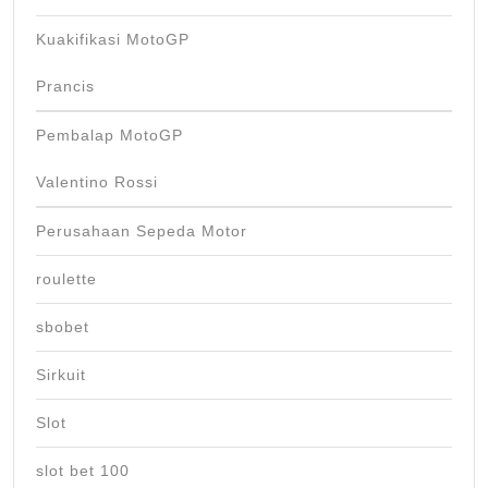
Kuakifikasi MotoGP
Prancis
Pembalap MotoGP
Valentino Rossi
Perusahaan Sepeda Motor
roulette
sbobet
Sirkuit
Slot
slot bet 100