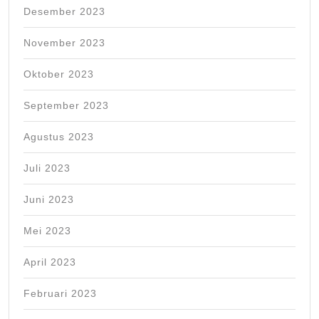
Desember 2023
November 2023
Oktober 2023
September 2023
Agustus 2023
Juli 2023
Juni 2023
Mei 2023
April 2023
Februari 2023