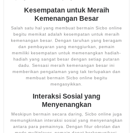
Kesempatan untuk Meraih
Kemenangan Besar
Salah satu hal yang membuat bermain Sicbo online
begitu memikat adalah kesempatan untuk meraih
kemenangan besar. Dengan taruhan yang beragam
dan pembayaran yang menggiurkan, pemain
memiliki kesempatan untuk memenangkan hadiah-
hadiah yang sangat besar dengan setiap putaran
dadu. Sensasi meraih kemenangan besar ini
memberikan pengalaman yang tak terlupakan dan
membuat bermain Sicbo online begitu
mengasyikkan.
Interaksi Sosial yang
Menyenangkan
Meskipun bermain secara daring, Sicbo online juga
memungkinkan interaksi sosial yang menyenangkan
antara para pemainnya. Dengan fitur obrolan dan
mode multiplayer, pemain dapat berkomunikasi,