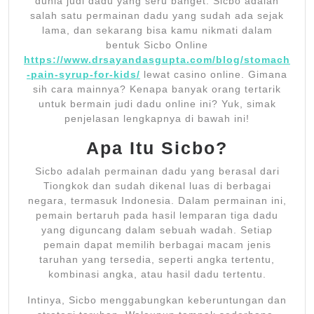
dunia judi dadu yang seru banget. Sicbo adalah
salah satu permainan dadu yang sudah ada sejak
lama, dan sekarang bisa kamu nikmati dalam
bentuk Sicbo Online
https://www.drsayandasgupta.com/blog/stomach
-pain-syrup-for-kids/
lewat casino online. Gimana
sih cara mainnya? Kenapa banyak orang tertarik
untuk bermain judi dadu online ini? Yuk, simak
penjelasan lengkapnya di bawah ini!
Apa Itu Sicbo?
Sicbo adalah permainan dadu yang berasal dari
Tiongkok dan sudah dikenal luas di berbagai
negara, termasuk Indonesia. Dalam permainan ini,
pemain bertaruh pada hasil lemparan tiga dadu
yang diguncang dalam sebuah wadah. Setiap
pemain dapat memilih berbagai macam jenis
taruhan yang tersedia, seperti angka tertentu,
kombinasi angka, atau hasil dadu tertentu.
Intinya, Sicbo menggabungkan keberuntungan dan