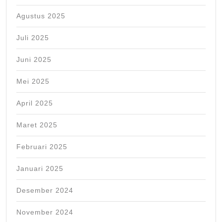
Agustus 2025
Juli 2025
Juni 2025
Mei 2025
April 2025
Maret 2025
Februari 2025
Januari 2025
Desember 2024
November 2024