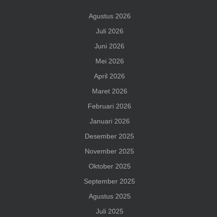
Agustus 2026
Juli 2026
Juni 2026
Mei 2026
April 2026
Maret 2026
Februari 2026
Januari 2026
Desember 2025
November 2025
Oktober 2025
September 2025
Agustus 2025
Juli 2025