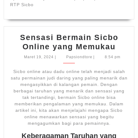
RTP Sicbo
Sensasi Bermain Sicbo
Sens
Online yang Memukau
Berm
Maret
Papsiondtore
Maret 19, 2024
|
Papsiondtore
|
8:54 pm
19,
Sicb
2024
Sicbo online atau dadu online telah menjadi salah
Onli
satu permainan judi daring yang paling menarik dan
yang
mengasyikkan di kalangan pemain. Dengan
Memu
berbagai taruhan yang menarik dan sensasi yang
tak tertandingi, bermain Sicbo online bisa
memberikan pengalaman yang memukau. Dalam
artikel ini, kita akan menjelajahi mengapa Sicbo
online menawarkan sensasi yang begitu
mengagumkan bagi para pemainnya.
Keberagaman Taruhan yang