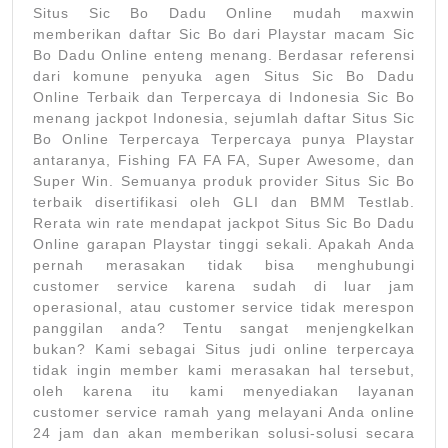
Situs Sic Bo Dadu Online mudah maxwin
memberikan daftar Sic Bo dari Playstar macam Sic
Bo Dadu Online enteng menang. Berdasar referensi
dari komune penyuka agen Situs Sic Bo Dadu
Online Terbaik dan Terpercaya di Indonesia Sic Bo
menang jackpot Indonesia, sejumlah daftar Situs Sic
Bo Online Terpercaya Terpercaya punya Playstar
antaranya, Fishing FA FA FA, Super Awesome, dan
Super Win. Semuanya produk provider Situs Sic Bo
terbaik disertifikasi oleh GLI dan BMM Testlab.
Rerata win rate mendapat jackpot Situs Sic Bo Dadu
Online garapan Playstar tinggi sekali. Apakah Anda
pernah merasakan tidak bisa menghubungi
customer service karena sudah di luar jam
operasional, atau customer service tidak merespon
panggilan anda? Tentu sangat menjengkelkan
bukan? Kami sebagai Situs judi online terpercaya
tidak ingin member kami merasakan hal tersebut,
oleh karena itu kami menyediakan layanan
customer service ramah yang melayani Anda online
24 jam dan akan memberikan solusi-solusi secara