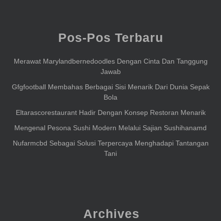
Pos-Pos Terbaru
Merawat Marylandbernedoodles Dengan Cinta Dan Tanggung
Jawab
Gfgfootball Membahas Berbagai Sisi Menarik Dari Dunia Sepak
Bola
Eltarascorestaurant Hadir Dengan Konsep Restoran Menarik
Mengenal Pesona Sushi Modern Melalui Sajian Sushihanamd
Nufarmcbd Sebagai Solusi Terpercaya Menghadapi Tantangan
Tani
Archives