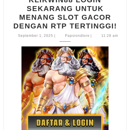
SEKARANG UNTUK
MENANG SLOT GACOR
KL
DENGAN RTP TERTINGGI!
LO
September
Papsiondtore
September 1, 2025
|
Papsiondtore
|
11:28 am
1,
SE
2025
UN
ME
SL
GA
DE
RT
TE