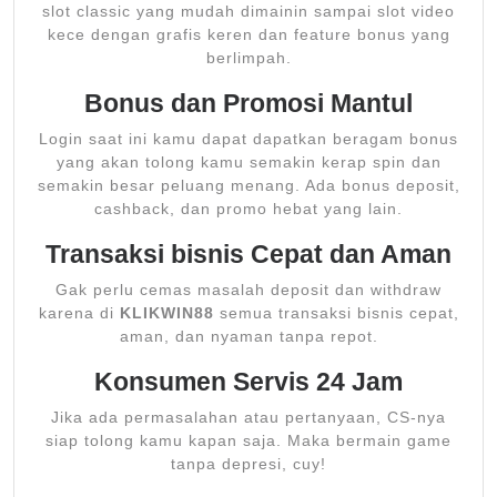
slot classic yang mudah dimainin sampai slot video
kece dengan grafis keren dan feature bonus yang
berlimpah.
Bonus dan Promosi Mantul
Login saat ini kamu dapat dapatkan beragam bonus
yang akan tolong kamu semakin kerap spin dan
semakin besar peluang menang. Ada bonus deposit,
cashback, dan promo hebat yang lain.
Transaksi bisnis Cepat dan Aman
Gak perlu cemas masalah deposit dan withdraw
karena di
KLIKWIN88
semua transaksi bisnis cepat,
aman, dan nyaman tanpa repot.
Konsumen Servis 24 Jam
Jika ada permasalahan atau pertanyaan, CS-nya
siap tolong kamu kapan saja. Maka bermain game
tanpa depresi, cuy!