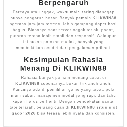
Berpengaruh
Percaya atau nggak, waktu main sering dianggap
punya pengaruh besar. Banyak pemain
KLIKWIN88
ngerasa jam-jam tertentu lebih gampang dapet hasil
bagus. Biasanya saat server nggak terlalu padat,
putaran terasa lebih stabil dan responsif. Walaupun
ini bukan patokan mutlak, banyak yang
membuktikan sendiri dari pengalaman pribadi.
Kesimpulan Rahasia
Menang Di KLIKWIN88
Rahasia banyak pemain menang cepat di
KLIKWIN88
sebenarnya bukan trik aneh-aneh.
Kuncinya ada di pemilihan game yang tepat, pola
main sabar, manajemen modal yang rapi, dan tahu
kapan harus berhenti. Dengan pendekatan santai
tapi terarah, peluang cuan di
KLIKWIN88 situs slot
gacor 2026
bisa terasa lebih nyata dan konsisten.