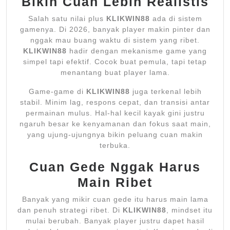
Bikin Cuan Lebih Realistis
Salah satu nilai plus
KLIKWIN88
ada di sistem
gamenya. Di 2026, banyak player makin pinter dan
nggak mau buang waktu di sistem yang ribet.
KLIKWIN88
hadir dengan mekanisme game yang
simpel tapi efektif. Cocok buat pemula, tapi tetap
menantang buat player lama.
Game-game di
KLIKWIN88
juga terkenal lebih
stabil. Minim lag, respons cepat, dan transisi antar
permainan mulus. Hal-hal kecil kayak gini justru
ngaruh besar ke kenyamanan dan fokus saat main,
yang ujung-ujungnya bikin peluang cuan makin
terbuka.
Cuan Gede Nggak Harus
Main Ribet
Banyak yang mikir cuan gede itu harus main lama
dan penuh strategi ribet. Di
KLIKWIN88
, mindset itu
mulai berubah. Banyak player justru dapet hasil