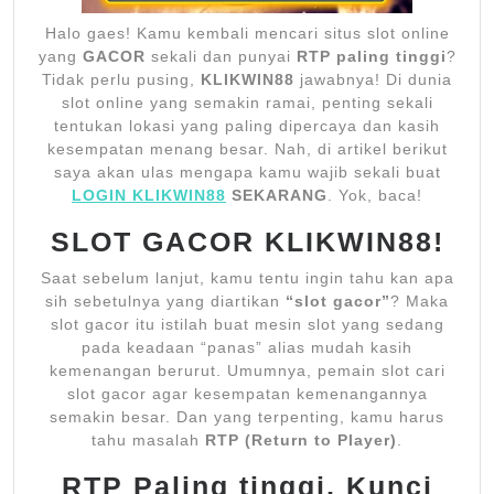
Halo gaes! Kamu kembali mencari situs slot online
yang
GACOR
sekali dan punyai
RTP paling tinggi
?
Tidak perlu pusing,
KLIKWIN88
jawabnya! Di dunia
slot online yang semakin ramai, penting sekali
tentukan lokasi yang paling dipercaya dan kasih
kesempatan menang besar. Nah, di artikel berikut
saya akan ulas mengapa kamu wajib sekali buat
LOGIN KLIKWIN88
SEKARANG
. Yok, baca!
SLOT GACOR KLIKWIN88!
Saat sebelum lanjut, kamu tentu ingin tahu kan apa
sih sebetulnya yang diartikan
“slot gacor”
? Maka
slot gacor itu istilah buat mesin slot yang sedang
pada keadaan “panas” alias mudah kasih
kemenangan berurut. Umumnya, pemain slot cari
slot gacor agar kesempatan kemenangannya
semakin besar. Dan yang terpenting, kamu harus
tahu masalah
RTP (Return to Player)
.
RTP Paling tinggi, Kunci