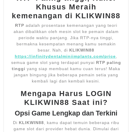
Khusus Meraih
kemenangan di KLIKWIN88
RTP
adalah prosentase kemenangan yang teori
akan dibalikkan oleh mesin slot ke pemain dalam
periode waktu panjang. Jika RTP-nya tinggi,
bermakna kesempatan menang kamu semakin
besar. Nah, di
KLIKWIN88
https://infinitydentalminiimplants.com/price
,
semua game slot yang terdapat punyai
RTP paling
tinggi
yang siap membuat kamu cuan terus! Maka
jangan bingung jika beberapa pemain setia yang
kembali lagi dan kembali kesini.
Mengapa Harus LOGIN
KLIKWIN88 Saat ini?
Opsi Game Lengkap dan Terkini
Di
KLIKWIN88
, kamu dapat temuin beberapa ribu
game slot dari provider hebat dunia. Dimulai dari