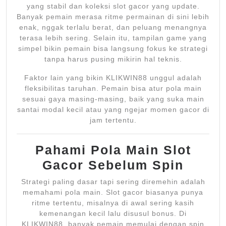
yang stabil dan koleksi slot gacor yang update.
Banyak pemain merasa ritme permainan di sini lebih
enak, nggak terlalu berat, dan peluang menangnya
terasa lebih sering. Selain itu, tampilan game yang
simpel bikin pemain bisa langsung fokus ke strategi
tanpa harus pusing mikirin hal teknis.
Faktor lain yang bikin KLIKWIN88 unggul adalah
fleksibilitas taruhan. Pemain bisa atur pola main
sesuai gaya masing-masing, baik yang suka main
santai modal kecil atau yang ngejar momen gacor di
jam tertentu.
Pahami Pola Main Slot
Gacor Sebelum Spin
Strategi paling dasar tapi sering diremehin adalah
memahami pola main. Slot gacor biasanya punya
ritme tertentu, misalnya di awal sering kasih
kemenangan kecil lalu disusul bonus. Di
KLIKWIN88, banyak pemain memulai dengan spin