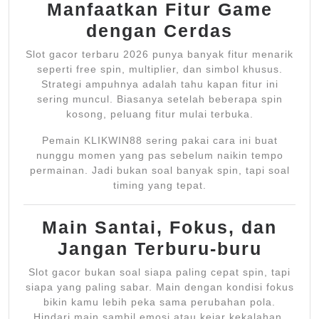
Manfaatkan Fitur Game
dengan Cerdas
Slot gacor terbaru 2026 punya banyak fitur menarik
seperti free spin, multiplier, dan simbol khusus.
Strategi ampuhnya adalah tahu kapan fitur ini
sering muncul. Biasanya setelah beberapa spin
kosong, peluang fitur mulai terbuka.
Pemain KLIKWIN88 sering pakai cara ini buat
nunggu momen yang pas sebelum naikin tempo
permainan. Jadi bukan soal banyak spin, tapi soal
timing yang tepat.
Main Santai, Fokus, dan
Jangan Terburu-buru
Slot gacor bukan soal siapa paling cepat spin, tapi
siapa yang paling sabar. Main dengan kondisi fokus
bikin kamu lebih peka sama perubahan pola.
Hindari main sambil emosi atau kejar kekalahan,