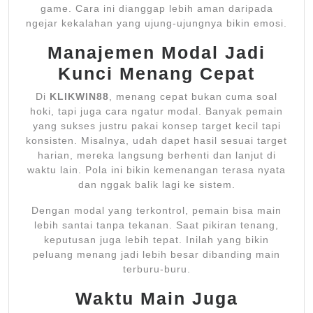
game. Cara ini dianggap lebih aman daripada
ngejar kekalahan yang ujung-ujungnya bikin emosi.
Manajemen Modal Jadi
Kunci Menang Cepat
Di
KLIKWIN88
, menang cepat bukan cuma soal
hoki, tapi juga cara ngatur modal. Banyak pemain
yang sukses justru pakai konsep target kecil tapi
konsisten. Misalnya, udah dapet hasil sesuai target
harian, mereka langsung berhenti dan lanjut di
waktu lain. Pola ini bikin kemenangan terasa nyata
dan nggak balik lagi ke sistem.
Dengan modal yang terkontrol, pemain bisa main
lebih santai tanpa tekanan. Saat pikiran tenang,
keputusan juga lebih tepat. Inilah yang bikin
peluang menang jadi lebih besar dibanding main
terburu-buru.
Waktu Main Juga