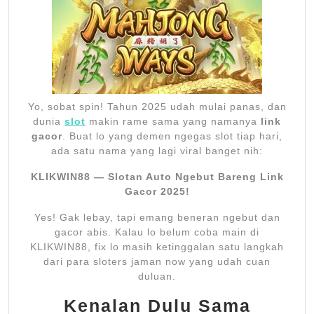
Link
Gacor
2025!
Yo, sobat spin! Tahun 2025 udah mulai panas, dan
dunia
slot
makin rame sama yang namanya
link
gacor
. Buat lo yang demen ngegas slot tiap hari,
ada satu nama yang lagi viral banget nih:
KLIKWIN88 — Slotan Auto Ngebut Bareng Link
Gacor 2025!
Yes! Gak lebay, tapi emang beneran ngebut dan
gacor abis. Kalau lo belum coba main di
KLIKWIN88, fix lo masih ketinggalan satu langkah
dari para sloters jaman now yang udah cuan
duluan.
Kenalan Dulu Sama