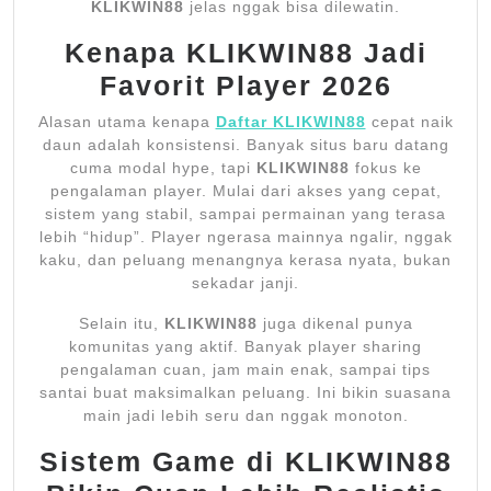
KLIKWIN88
jelas nggak bisa dilewatin.
Kenapa KLIKWIN88 Jadi
Favorit Player 2026
Alasan utama kenapa
Daftar KLIKWIN88
cepat naik
daun adalah konsistensi. Banyak situs baru datang
cuma modal hype, tapi
KLIKWIN88
fokus ke
pengalaman player. Mulai dari akses yang cepat,
sistem yang stabil, sampai permainan yang terasa
lebih “hidup”. Player ngerasa mainnya ngalir, nggak
kaku, dan peluang menangnya kerasa nyata, bukan
sekadar janji.
Selain itu,
KLIKWIN88
juga dikenal punya
komunitas yang aktif. Banyak player sharing
pengalaman cuan, jam main enak, sampai tips
santai buat maksimalkan peluang. Ini bikin suasana
main jadi lebih seru dan nggak monoton.
Sistem Game di KLIKWIN88