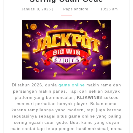
Situs
Januari
Papsiondtore
Januari 8, 2026
|
Papsiondtore
|
10:26 am
8,
Game
2026
Online
Terbar
2026
Paling
Sering
Cuan
Gede
Di tahun 2026, dunia
game online
makin rame dan
persaingan makin panas. Tapi dari sekian banyak
platform yang bermunculan,
KLIKWIN88
sukses
mencuri perhatian banyak player. Bukan cuma
karena tampilannya yang modern, tapi juga karena
reputasinya sebagai situs game online yang paling
sering ngasih cuan gede. Buat kamu yang doyan
main santai tapi tetap pengen hasil maksimal, nama