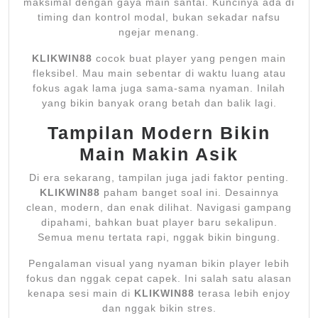
maksimal dengan gaya main santai. Kuncinya ada di
timing dan kontrol modal, bukan sekadar nafsu
ngejar menang.
KLIKWIN88
cocok buat player yang pengen main
fleksibel. Mau main sebentar di waktu luang atau
fokus agak lama juga sama-sama nyaman. Inilah
yang bikin banyak orang betah dan balik lagi.
Tampilan Modern Bikin
Main Makin Asik
Di era sekarang, tampilan juga jadi faktor penting.
KLIKWIN88
paham banget soal ini. Desainnya
clean, modern, dan enak dilihat. Navigasi gampang
dipahami, bahkan buat player baru sekalipun.
Semua menu tertata rapi, nggak bikin bingung.
Pengalaman visual yang nyaman bikin player lebih
fokus dan nggak cepat capek. Ini salah satu alasan
kenapa sesi main di
KLIKWIN88
terasa lebih enjoy
dan nggak bikin stres.