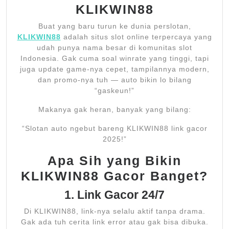
KLIKWIN88
Buat yang baru turun ke dunia perslotan,
KLIKWIN88
adalah situs slot online terpercaya yang
udah punya nama besar di komunitas slot
Indonesia. Gak cuma soal winrate yang tinggi, tapi
juga update game-nya cepet, tampilannya modern,
dan promo-nya tuh — auto bikin lo bilang
“gaskeun!”
Makanya gak heran, banyak yang bilang:
“Slotan auto ngebut bareng KLIKWIN88 link gacor
2025!”
Apa Sih yang Bikin
KLIKWIN88 Gacor Banget?
1.
Link Gacor 24/7
Di KLIKWIN88, link-nya selalu aktif tanpa drama.
Gak ada tuh cerita link error atau gak bisa dibuka.