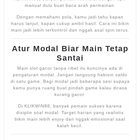
manual dulu buat baca arah permainan.
Dengan memahami pola, kamu jadi tahu kapan
harus lanjut, kapan cukup ambil hasil. Cara ini bikin
main jadi lebih terkontrol dan nggak asal spin terus.
Atur Modal Biar Main Tetap
Santai
Main slot gacor tanpa ribet itu kuncinya ada di
pengaturan modal. Jangan langsung habisin saldo
di satu game. Bagi modal jadi beberapa sesi supaya
kamu punya ruang buat pindah game kalau dirasa
kurang gacor.
Di KLIKWIN88, banyak pemain sukses karena
disiplin soal modal. Target harian yang realistis
bikin main lebih enjoy dan nggak emosional saat
kalah kecil.