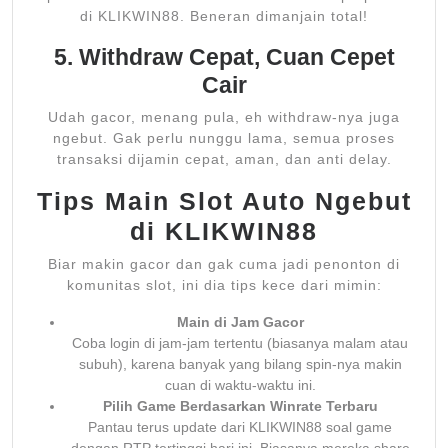
di KLIKWIN88. Beneran dimanjain total!
5.
Withdraw Cepat, Cuan Cepet
Cair
Udah gacor, menang pula, eh withdraw-nya juga
ngebut. Gak perlu nunggu lama, semua proses
transaksi dijamin cepat, aman, dan anti delay.
Tips Main Slot Auto Ngebut
di KLIKWIN88
Biar makin gacor dan gak cuma jadi penonton di
komunitas slot, ini dia tips kece dari mimin:
Main di Jam Gacor
Coba login di jam-jam tertentu (biasanya malam atau
subuh), karena banyak yang bilang spin-nya makin
cuan di waktu-waktu ini.
Pilih Game Berdasarkan Winrate Terbaru
Pantau terus update dari KLIKWIN88 soal game
dengan RTP tertinggi hari ini. Biasanya mereka share