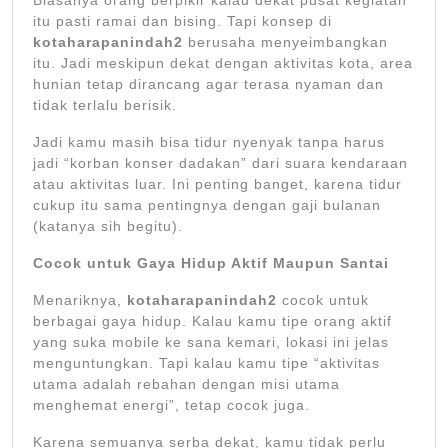
Biasanya orang berpikir kalau dekat pusat kegiatan
itu pasti ramai dan bising. Tapi konsep di
kotaharapanindah2
berusaha menyeimbangkan
itu. Jadi meskipun dekat dengan aktivitas kota, area
hunian tetap dirancang agar terasa nyaman dan
tidak terlalu berisik.
Jadi kamu masih bisa tidur nyenyak tanpa harus
jadi “korban konser dadakan” dari suara kendaraan
atau aktivitas luar. Ini penting banget, karena tidur
cukup itu sama pentingnya dengan gaji bulanan
(katanya sih begitu).
Cocok untuk Gaya Hidup Aktif Maupun Santai
Menariknya,
kotaharapanindah2
cocok untuk
berbagai gaya hidup. Kalau kamu tipe orang aktif
yang suka mobile ke sana kemari, lokasi ini jelas
menguntungkan. Tapi kalau kamu tipe “aktivitas
utama adalah rebahan dengan misi utama
menghemat energi”, tetap cocok juga.
Karena semuanya serba dekat, kamu tidak perlu