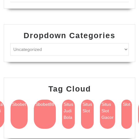
Dropdown Categories
Tag Cloud
na
Sbobet
Sbobet88
Situs
Situs
Situs
Slot
i
Judi
Slot
Slot
Bola
Gacor