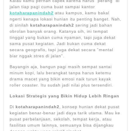
Kalau kamu pernah capek karena harus “perang” di
jalan tiap pagi cuma buat sampai kantor
kotaharapanindah2
atau kampus, kamu bakal
ngerti kenapa lokasi hunian itu penting banget. Nah,
di sinilah
kotaharapanindah2
sering jadi bahan
obrolan banyak orang. Katanya sih, ini tempat
tinggal yang bukan cuma nyaman, tapi juga dekat
sama pusat kegiatan. Jadi bukan cuma dekat
secara geografis, tapi juga dekat secara “mental
biar nggak stres di jalan”.
Bayangin aja, bangun pagi masih sempat santai
minum kopi, lalu berangkat tanpa harus ketemu
drama macet yang bikin emosi naik turun kayak
roller coaster. Itu sudah jadi nilai plus tersendiri.
Lokasi Strategis yang Bikin Hidup Lebih Ringan
Di
kotaharapanindah2
, konsep hunian dekat pusat
kegiatan benar-benar jadi daya tarik utama. Mau ke
pusat perbelanjaan, sekolah, tempat kerja, atau
fasilitas umum lainnya, semuanya bisa dijangkau