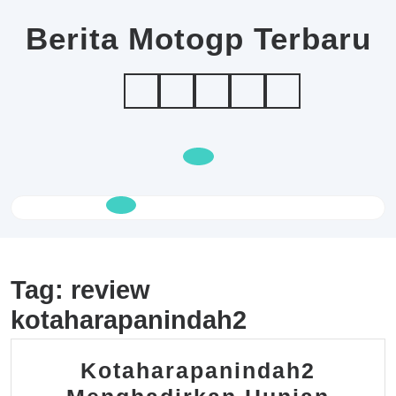
Skip
to
Berita Motogp Terbaru
content
Open
Button
Tag:
review
kotaharapanindah2
Kotaharapanindah2