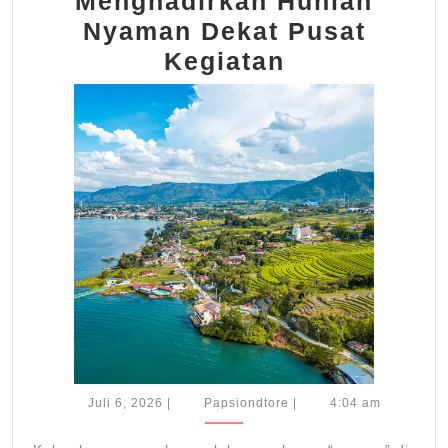
Menghadirkan Hunian
Nyaman Dekat Pusat
Kotaharapa
Kegiatan
Menghadirk
Hunian
Nyaman
Dekat
Pusat
Kegiatan
Juli
Papsiondtore
Juli 6, 2026
|
Papsiondtore
|
4:04 am
6,
2026