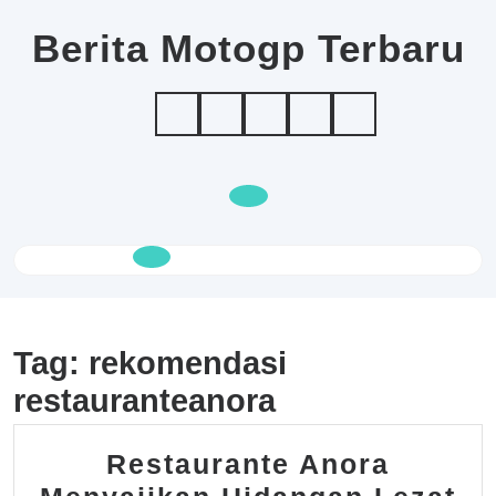
Skip
to
Berita Motogp Terbaru
content
Open
Button
Tag:
rekomendasi
restauranteanora
Restaurante Anora