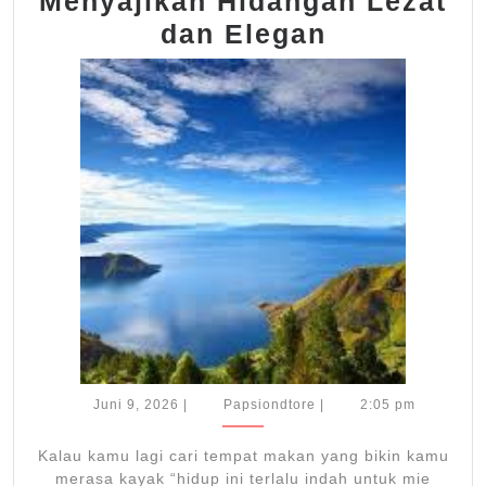
Menyajikan Hidangan Lezat
Restauran
dan Elegan
Anora
Menyajika
Hidangan
Lezat
dan
Elegan
Juni
Papsiondtore
Juni 9, 2026
|
Papsiondtore
|
2:05 pm
9,
2026
Kalau kamu lagi cari tempat makan yang bikin kamu
merasa kayak “hidup ini terlalu indah untuk mie