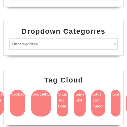
Dropdown Categories
Tag Cloud
na
Sbobet
Sbobet88
Situs
Situs
Situs
Slot
i
Judi
Slot
Slot
Bola
Gacor