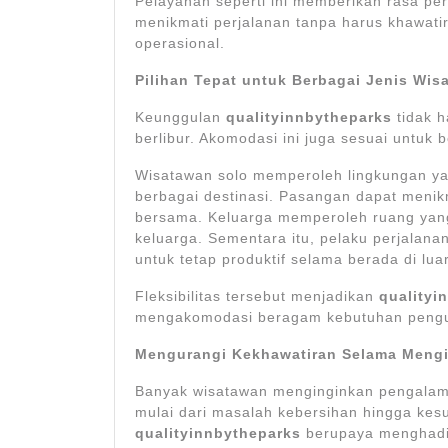
Pelayanan seperti ini memberikan rasa p
menikmati perjalanan tanpa harus khawati
operasional.
Pilihan Tepat untuk Berbagai Jenis Wis
Keunggulan
qualityinnbytheparks
tidak h
berlibur. Akomodasi ini juga sesuai untuk 
Wisatawan solo memperoleh lingkungan yan
berbagai destinasi. Pasangan dapat meni
bersama. Keluarga memperoleh ruang yang
keluarga. Sementara itu, pelaku perjalanan
untuk tetap produktif selama berada di luar
Fleksibilitas tersebut menjadikan
qualityi
mengakomodasi beragam kebutuhan pengun
Mengurangi Kekhawatiran Selama Meng
Banyak wisatawan menginginkan pengalam
mulai dari masalah kebersihan hingga kesu
qualityinnbytheparks
berupaya menghadi