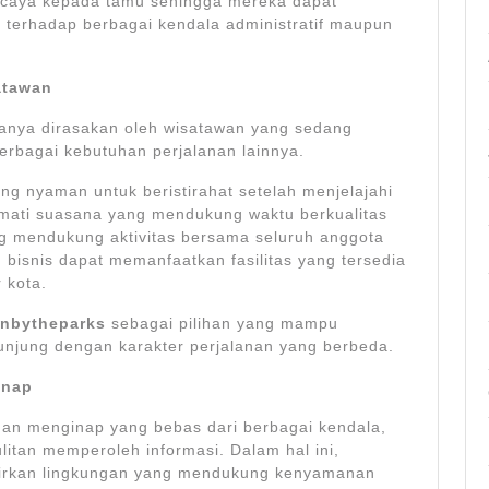
ercaya kepada tamu sehingga mereka dapat
r terhadap berbagai kendala administratif maupun
atawan
anya dirasakan oleh wisatawan yang sedang
berbagai kebutuhan perjalanan lainnya.
g nyaman untuk beristirahat setelah menjelajahi
kmati suasana yang mendukung waktu berkualitas
 mendukung aktivitas bersama seluruh anggota
 bisnis dapat memanfaatkan fasilitas yang tersedia
 kota.
nnbytheparks
sebagai pilihan yang mampu
jung dengan karakter perjalanan yang berbeda.
inap
an menginap yang bebas dari berbagai kendala,
litan memperoleh informasi. Dalam hal ini,
rkan lingkungan yang mendukung kenyamanan