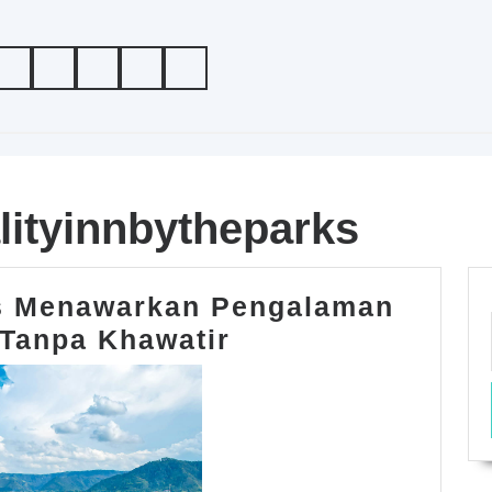
lityinnbytheparks
ks Menawarkan Pengalaman
Qualityinnbythep
Tanpa Khawatir
Menawarkan
Pengalaman
Menginap
Tanpa