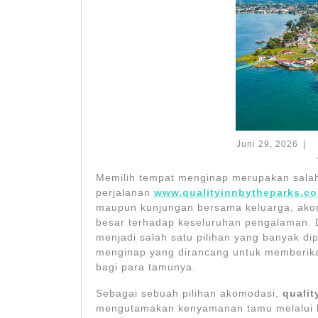
Juni
Juni 29, 2026
|
29,
202
Memilih tempat menginap merupakan sala
perjalanan
www.qualityinnbytheparks.c
maupun kunjungan bersama keluarga, ak
besar terhadap keseluruhan pengalaman. 
menjadi salah satu pilihan yang banyak 
menginap yang dirancang untuk memberika
bagi para tamunya.
Sebagai sebuah pilihan akomodasi,
qualit
mengutamakan kenyamanan tamu melalui kom