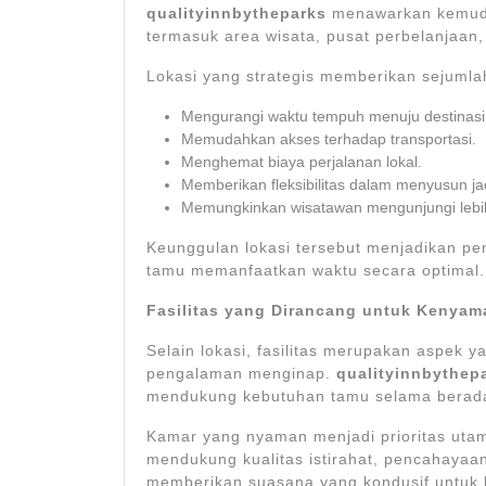
qualityinnbytheparks
menawarkan kemuda
termasuk area wisata, pusat perbelanjaan, 
Lokasi yang strategis memberikan sejumlah
Mengurangi waktu tempuh menuju destinasi 
Memudahkan akses terhadap transportasi.
Menghemat biaya perjalanan lokal.
Memberikan fleksibilitas dalam menyusun jad
Memungkinkan wisatawan mengunjungi lebih
Keunggulan lokasi tersebut menjadikan pe
tamu memanfaatkan waktu secara optimal.
Fasilitas yang Dirancang untuk Kenya
Selain lokasi, fasilitas merupakan aspek 
pengalaman menginap.
qualityinnbythep
mendukung kebutuhan tamu selama berada
Kamar yang nyaman menjadi prioritas utam
mendukung kualitas istirahat, pencahayaan
memberikan suasana yang kondusif untuk b