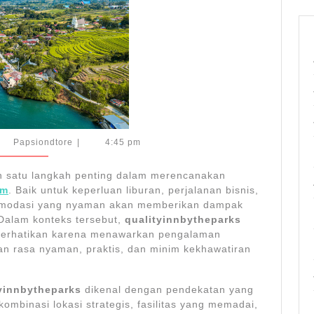
Khawatir
Papsiondtore
Papsiondtore
|
4:45 pm
6
h satu langkah penting dalam merencanakan
om
. Baik untuk keperluan liburan, perjalanan bisnis,
omodasi yang nyaman akan memberikan dampak
Dalam konteks tersebut,
qualityinnbytheparks
diperhatikan karena menawarkan pengalaman
n rasa nyaman, praktis, dan minim kekhawatiran
yinnbytheparks
dikenal dengan pendekatan yang
binasi lokasi strategis, fasilitas yang memadai,