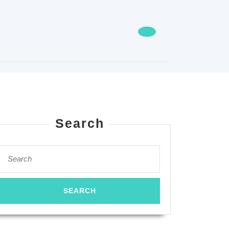
Search
Search
arks
for: