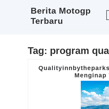
Skip
to
Berita Motogp
content
Terbaru
Tag:
program qua
Qualityinnbythepar
Menginap 