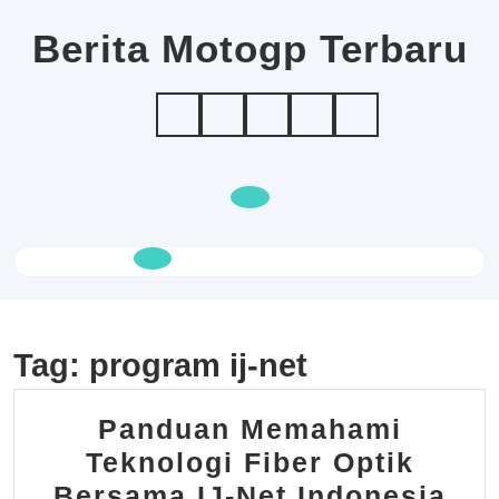
Skip
to
Berita Motogp Terbaru
content
Open
Button
Tag:
program ij-net
Panduan Memahami
Teknologi Fiber Optik
Pa
Bersama IJ-Net Indonesia