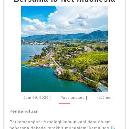
Me
Tek
Fib
Opt
Be
IJ-
Net
Ind
Juni
Papsiondtore
Juni 29, 2026
|
Papsiondtore
|
4:16 pm
29,
2026
Pendahuluan
Perkembangan teknologi komunikasi data dalam
beberapa dekade terakhir mengalami kemajuan
ij-