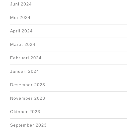
Juni 2024
Mei 2024
April 2024
Maret 2024
Februari 2024
Januari 2024
Desember 2023
November 2023
Oktober 2023
September 2023