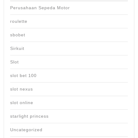
Perusahaan Sepeda Motor
roulette
sbobet
Sirkuit
Slot
slot bet 100
slot nexus
slot online
starlight princess
Uncategorized