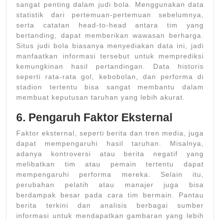
sangat penting dalam judi bola. Menggunakan data
statistik dari pertemuan-pertemuan sebelumnya,
serta catatan head-to-head antara tim yang
bertanding, dapat memberikan wawasan berharga.
Situs judi bola biasanya menyediakan data ini, jadi
manfaatkan informasi tersebut untuk memprediksi
kemungkinan hasil pertandingan. Data historis
seperti rata-rata gol, kebobolan, dan performa di
stadion tertentu bisa sangat membantu dalam
membuat keputusan taruhan yang lebih akurat.
6. Pengaruh Faktor Eksternal
Faktor eksternal, seperti berita dan tren media, juga
dapat mempengaruhi hasil taruhan. Misalnya,
adanya kontroversi atau berita negatif yang
melibatkan tim atau pemain tertentu dapat
mempengaruhi performa mereka. Selain itu,
perubahan pelatih atau manajer juga bisa
berdampak besar pada cara tim bermain. Pantau
berita terkini dan analisis berbagai sumber
informasi untuk mendapatkan gambaran yang lebih