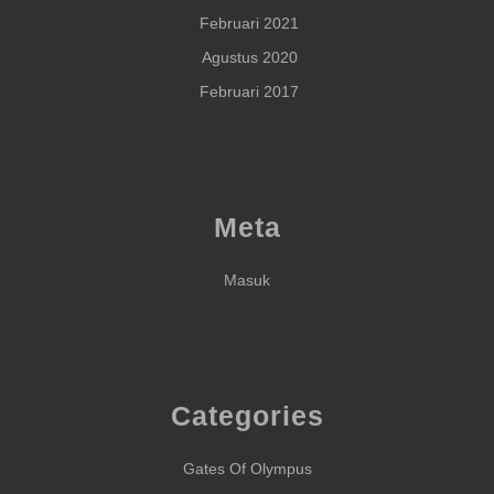
Februari 2021
Agustus 2020
Februari 2017
Meta
Masuk
Categories
Gates Of Olympus