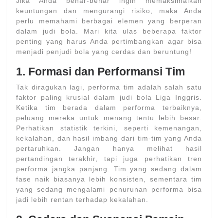
Jika Anda benar-benar ingin memaksimalkan
keuntungan dan mengurangi risiko, maka Anda
perlu memahami berbagai elemen yang berperan
dalam judi bola. Mari kita ulas beberapa faktor
penting yang harus Anda pertimbangkan agar bisa
menjadi penjudi bola yang cerdas dan beruntung!
1. Formasi dan Performansi Tim
Tak diragukan lagi, performa tim adalah salah satu
faktor paling krusial dalam judi bola Liga Inggris.
Ketika tim berada dalam performa terbaiknya,
peluang mereka untuk menang tentu lebih besar.
Perhatikan statistik terkini, seperti kemenangan,
kekalahan, dan hasil imbang dari tim-tim yang Anda
pertaruhkan. Jangan hanya melihat hasil
pertandingan terakhir, tapi juga perhatikan tren
performa jangka panjang. Tim yang sedang dalam
fase naik biasanya lebih konsisten, sementara tim
yang sedang mengalami penurunan performa bisa
jadi lebih rentan terhadap kekalahan.