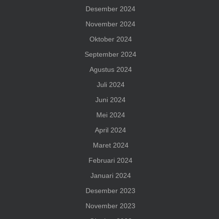
Desember 2024
November 2024
Oktober 2024
September 2024
Agustus 2024
Juli 2024
Juni 2024
Mei 2024
April 2024
Maret 2024
Februari 2024
Januari 2024
Desember 2023
November 2023