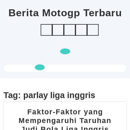
Skip
to
Berita Motogp Terbaru
content
Open
Button
Tag:
parlay liga inggris
Faktor-Faktor yang
Mempengaruhi Taruhan
Fakto
Judi Bola Liga Inggris