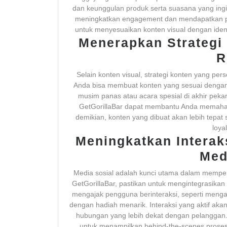
dan keunggulan produk serta suasana yang ingi
meningkatkan engagement dan mendapatkan pe
untuk menyesuaikan konten visual dengan ident
Menerapkan Strategi
R
Selain konten visual, strategi konten yang per
Anda bisa membuat konten yang sesuai dengan 
musim panas atau acara spesial di akhir peka
GetGorillaBar dapat membantu Anda memaham
demikian, konten yang dibuat akan lebih tepa
loya
Meningkatkan Interak
Med
Media sosial adalah kunci utama dalam memper
GetGorillaBar, pastikan untuk mengintegrasika
mengajak pengguna berinteraksi, seperti menga
dengan hadiah menarik. Interaksi yang aktif a
hubungan yang lebih dekat dengan pelanggan. Se
untuk menampilkan behind-the-scenes prose