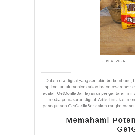
Juni
Juni 4, 2026
|
4,
2026
Dalam era digital yang semakin berkembang, 
optimal untuk meningkatkan brand awareness d
adalah GetGorillaBar, layanan pengantaran min
media pemasaran digital. Artikel ini akan m
penggunaan GetGorillaBar dalam rangka menduk
Memahami Poten
GetG