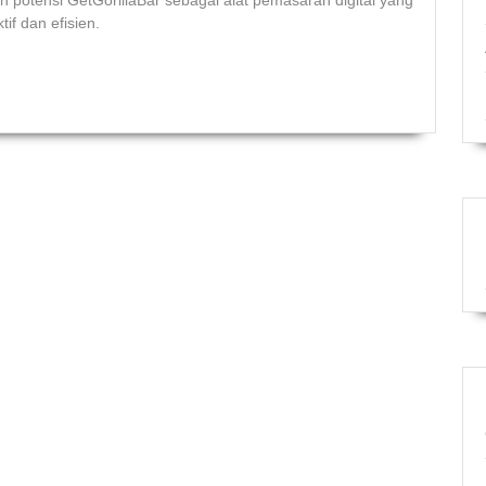
potensi GetGorillaBar sebagai alat pemasaran digital yang
tif dan efisien.