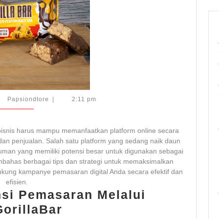
Pemasaran
Digital
Papsiondtore
Papsiondtore
|
2:11 pm
bisnis harus mampu memanfaatkan platform online secara
an penjualan. Salah satu platform yang sedang naik daun
uman yang memiliki potensi besar untuk digunakan sebagai
embahas berbagai tips dan strategi untuk memaksimalkan
ung kampanye pemasaran digital Anda secara efektif dan
efisien.
si Pemasaran Melalui
orillaBar