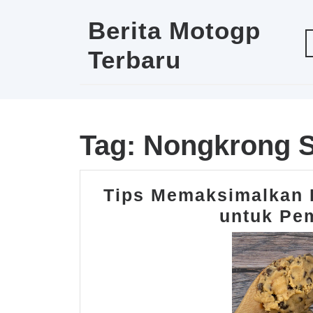
Skip
to
Berita Motogp
content
Terbaru
Tag:
Nongkrong Se
Tips Memaksimalkan 
untuk Pem