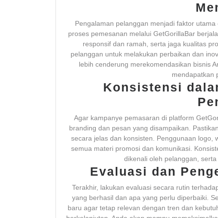
Me
Pengalaman pelanggan menjadi faktor utama d
proses pemesanan melalui GetGorillaBar berjal
responsif dan ramah, serta jaga kualitas pr
pelanggan untuk melakukan perbaikan dan inov
lebih cenderung merekomendasikan bisnis An
mendapatkan pe
Konsistensi dal
Pe
Agar kampanye pemasaran di platform GetGoril
branding dan pesan yang disampaikan. Pastika
secara jelas dan konsisten. Penggunaan logo, w
semua materi promosi dan komunikasi. Konsis
dikenali oleh pelanggan, serta
Evaluasi dan Peng
Terakhir, lakukan evaluasi secara rutin terhad
yang berhasil dan apa yang perlu diperbaiki. 
baru agar tetap relevan dengan tren dan kebu