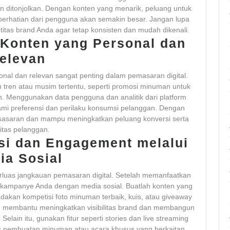
n ditonjolkan. Dengan konten yang menarik, peluang untuk
rhatian dari pengguna akan semakin besar. Jangan lupa
itas brand Anda agar tetap konsisten dan mudah dikenali.
 Konten yang Personal dan
elevan
sonal dan relevan sangat penting dalam pemasaran digital.
tren atau musim tertentu, seperti promosi minuman untuk
n. Menggunakan data pengguna dan analitik dari platform
i preferensi dan perilaku konsumsi pelanggan. Dengan
t sasaran dan mampu meningkatkan peluang konversi serta
litas pelanggan.
si dan Engagement melalui
ia Sosial
luas jangkauan pemasaran digital. Setelah memanfaatkan
n kampanye Anda dengan media sosial. Buatlah konten yang
dakan kompetisi foto minuman terbaik, kuis, atau giveaway
kan membantu meningkatkan visibilitas brand dan membangun
lain itu, gunakan fitur seperti stories dan live streaming
s pembuatan minuman atau acara khusus yang berkaitan