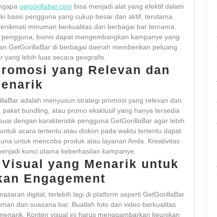
engapa
getgorillabar.com
bisa menjadi alat yang efektif dalam
liki basis pengguna yang cukup besar dan aktif, terutama
nikmati minuman berkualitas dari berbagai bar ternama.
i pengguna, bisnis dapat mengembangkan kampanye yang
diran GetGorillaBar di berbagai daerah memberikan peluang
 yang lebih luas secara geografis.
Promosi yang Relevan dan
enarik
aBar adalah menyusun strategi promosi yang relevan dan
paket bundling, atau promo eksklusif yang hanya tersedia
esuai dengan karakteristik pengguna GetGorillaBar agar lebih
ntuk acara tertentu atau diskon pada waktu tertentu dapat
na untuk mencoba produk atau layanan Anda. Kreativitas
njadi kunci utama keberhasilan kampanye.
Visual yang Menarik untuk
kan Engagement
aran digital, terlebih lagi di platform seperti GetGorillaBar
uman dan suasana bar. Buatlah foto dan video berkualitas
enarik. Konten visual ini harus menggambarkan keunikan