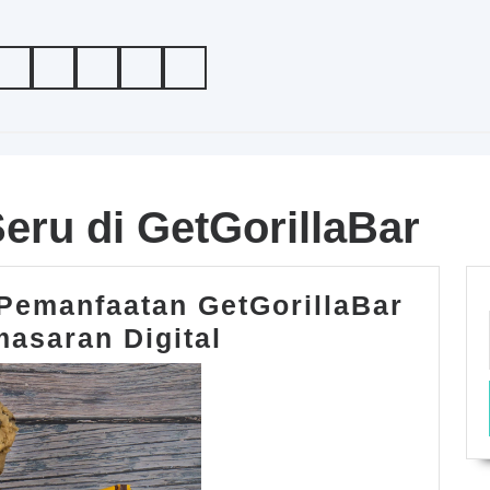
ru di GetGorillaBar
Pemanfaatan GetGorillaBar
Tips
asaran Digital
Memaksimalkan
Pemanfaatan
GetGorillaBar
untuk