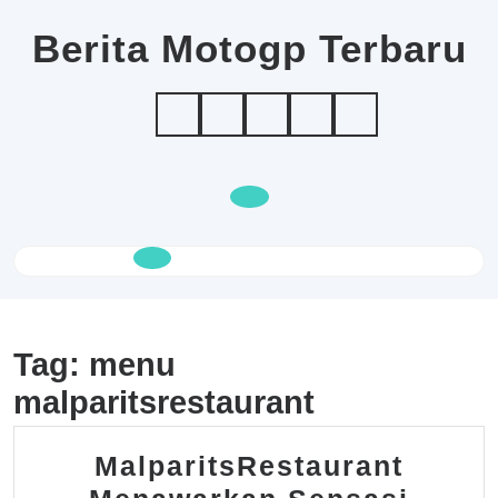
Skip
to
Berita Motogp Terbaru
content
Open
Button
Tag:
menu
malparitsrestaurant
MalparitsRestaurant