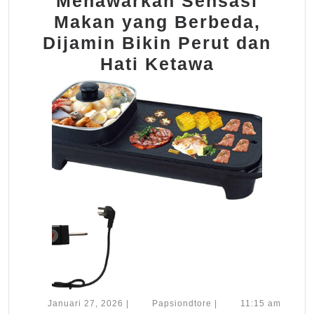
Menawarkan Sensasi
Makan yang Berbeda,
Dijamin Bikin Perut dan
Malparits
Hati Ketawa
Menawark
Sensasi
Makan
yang
Berbeda,
Dijamin
Bikin
Perut
dan
Hati
Ketawa
Januari
Papsiondtore
Januari 27, 2026
|
Papsiondtore
|
11:15 am