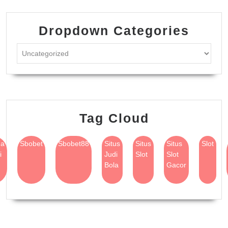
Dropdown Categories
Tag Cloud
na
Sbobet
Sbobet88
Situs
Situs
Situs
Slot
i
Judi
Slot
Slot
Bola
Gacor