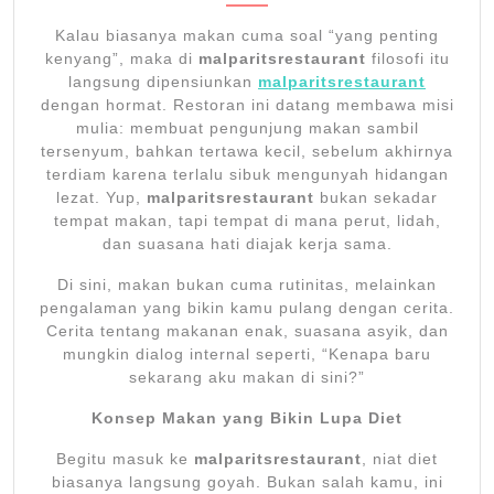
27,
2026
Kalau biasanya makan cuma soal “yang penting
kenyang”, maka di
malparitsrestaurant
filosofi itu
langsung dipensiunkan
malparitsrestaurant
dengan hormat. Restoran ini datang membawa misi
mulia: membuat pengunjung makan sambil
tersenyum, bahkan tertawa kecil, sebelum akhirnya
terdiam karena terlalu sibuk mengunyah hidangan
lezat. Yup,
malparitsrestaurant
bukan sekadar
tempat makan, tapi tempat di mana perut, lidah,
dan suasana hati diajak kerja sama.
Di sini, makan bukan cuma rutinitas, melainkan
pengalaman yang bikin kamu pulang dengan cerita.
Cerita tentang makanan enak, suasana asyik, dan
mungkin dialog internal seperti, “Kenapa baru
sekarang aku makan di sini?”
Konsep Makan yang Bikin Lupa Diet
Begitu masuk ke
malparitsrestaurant
, niat diet
biasanya langsung goyah. Bukan salah kamu, ini