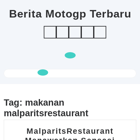
Skip
to
Berita Motogp Terbaru
content
Open
Button
Tag:
makanan
malparitsrestaurant
MalparitsRestaurant