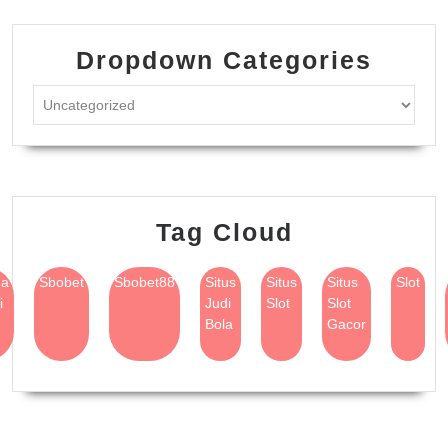
Dropdown Categories
Tag Cloud
na
Sbobet
Sbobet88
Situs
Situs
Situs
Slot
i
Judi
Slot
Slot
Bola
Gacor