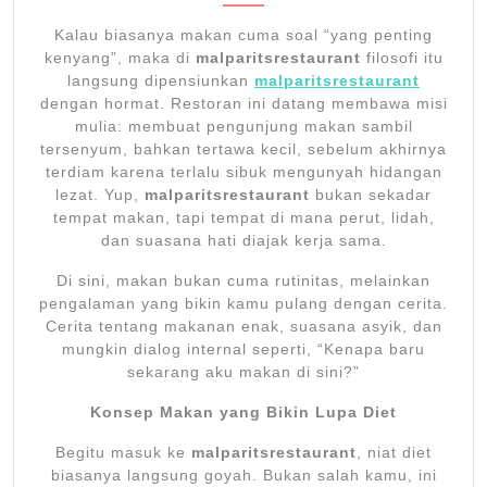
27,
2026
Kalau biasanya makan cuma soal “yang penting
kenyang”, maka di
malparitsrestaurant
filosofi itu
langsung dipensiunkan
malparitsrestaurant
dengan hormat. Restoran ini datang membawa misi
mulia: membuat pengunjung makan sambil
tersenyum, bahkan tertawa kecil, sebelum akhirnya
terdiam karena terlalu sibuk mengunyah hidangan
lezat. Yup,
malparitsrestaurant
bukan sekadar
tempat makan, tapi tempat di mana perut, lidah,
dan suasana hati diajak kerja sama.
Di sini, makan bukan cuma rutinitas, melainkan
pengalaman yang bikin kamu pulang dengan cerita.
Cerita tentang makanan enak, suasana asyik, dan
mungkin dialog internal seperti, “Kenapa baru
sekarang aku makan di sini?”
Konsep Makan yang Bikin Lupa Diet
Begitu masuk ke
malparitsrestaurant
, niat diet
biasanya langsung goyah. Bukan salah kamu, ini