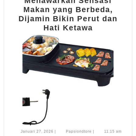
Menawarkan Sensasi
Makan yang Berbeda,
Dijamin Bikin Perut dan
Malparits
Hati Ketawa
Menawark
Sensasi
Makan
yang
Berbeda,
Dijamin
Bikin
Perut
dan
Hati
Ketawa
Januari
Papsiondtore
Januari 27, 2026
|
Papsiondtore
|
11:15 am