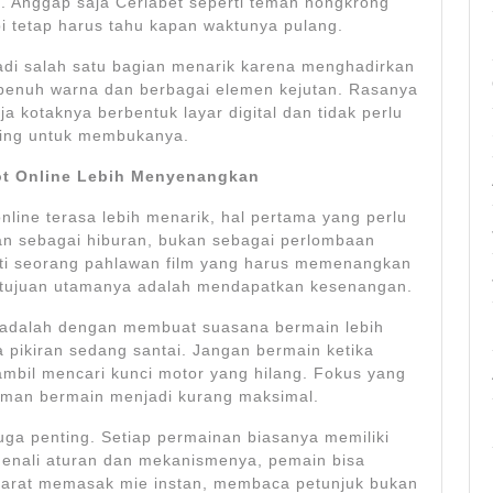
. Anggap saja Ceriabet seperti teman nongkrong
api tetap harus tahu kapan waktunya pulang.
adi salah satu bagian menarik karena menghadirkan
penuh warna dan berbagai elemen kejutan. Rasanya
a kotaknya berbentuk layar digital dan tidak perlu
ing untuk membukanya.
ot Online Lebih Menyenangkan
nline terasa lebih menarik, hal pertama yang perlu
an sebagai hiburan, bukan sebagai perlombaan
rti seorang pahlawan film yang harus memenangkan
na tujuan utamanya adalah mendapatkan kesenangan.
 adalah dengan membuat suasana bermain lebih
a pikiran sedang santai. Jangan bermain ketika
sambil mencari kunci motor yang hilang. Fokus yang
aman bermain menjadi kurang maksimal.
juga penting. Setiap permainan biasanya memiliki
genali aturan dan mekanismenya, pemain bisa
Ibarat memasak mie instan, membaca petunjuk bukan