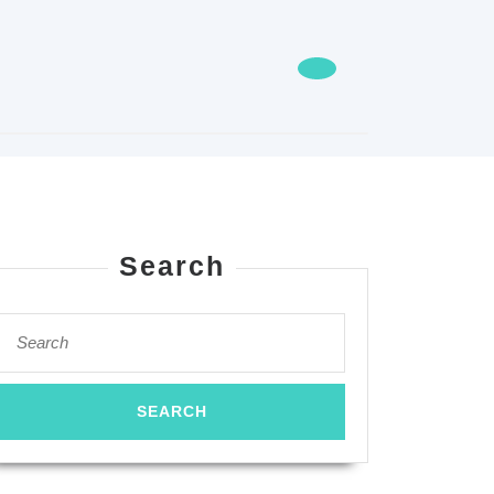
Search
Search
for: