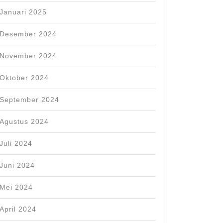
Januari 2025
Desember 2024
November 2024
Oktober 2024
September 2024
Agustus 2024
Juli 2024
Juni 2024
Mei 2024
April 2024