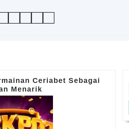
rmainan Ceriabet Sebagai
Cara
an Menarik
Menjadikan
Permainan Ceriabet
Sebagai
Hiburan Menarik