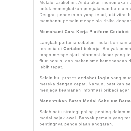
Melalui artikel ini, Anda akan menemukan b
untuk meningkatkan pengalaman bermain 
Dengan pendekatan yang tepat, aktivitas b
membantu pemain mengelola risiko dengan 
Memahami Cara Kerja Platform Ceriabet
Langkah pertama sebelum mulai bermain a
tersedia di
Ceriabet
bekerja. Banyak pema
tanpa mempelajari informasi dasar yang t
fitur bonus, dan mekanisme kemenangan 
lebih tepat.
Selain itu, proses
ceriabet login
yang mud
mereka dengan cepat. Namun, pastikan se
menjaga keamanan informasi pribadi aga
Menentukan Batas Modal Sebelum Berm
Salah satu strategi paling penting dalam
modal sejak awal. Banyak pemain yang ter
pentingnya pengelolaan anggaran.