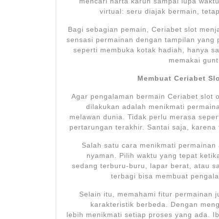
mencari harta karun sampai lupa waktu
virtual: seru diajak bermain, tet
Bagi sebagian pemain, Ceriabet slot menj
sensasi permainan dengan tampilan yang 
seperti membuka kotak hadiah, hanya saj
memakai gunt
Membuat Ceriabet Sl
Agar pengalaman bermain Ceriabet slot o
dilakukan adalah menikmati permain
melawan dunia. Tidak perlu merasa sepe
pertarungan terakhir. Santai saja, kare
Salah satu cara menikmati permainan
nyaman. Pilih waktu yang tepat ketik
sedang terburu-buru, lapar berat, atau 
terbagi bisa membuat pengal
Selain itu, memahami fitur permainan 
karakteristik berbeda. Dengan men
lebih menikmati setiap proses yang ada. 