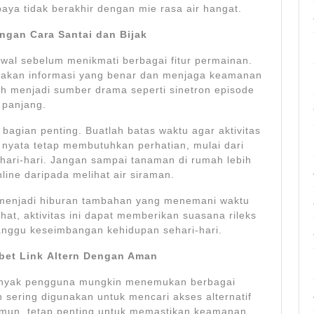
paya tidak berakhir dengan mie rasa air hangat.
ngan Cara Santai dan Bijak
awal sebelum menikmati berbagai fitur permainan.
nakan informasi yang benar dan menjaga keamanan
h menjadi sumber drama seperti sinetron episode
panjang.
agian penting. Buatlah batas waktu agar aktivitas
a nyata tetap membutuhkan perhatian, mulai dari
sehari-hari. Jangan sampai tanaman di rumah lebih
line daripada melihat air siraman.
 menjadi hiburan tambahan yang menemani waktu
t, aktivitas ini dapat memberikan suasana rileks
ggu keseimbangan kehidupan sehari-hari.
et Link Altern Dengan Aman
banyak pengguna mungkin menemukan berbagai
ern sering digunakan untuk mencari akses alternatif
amun, tetap penting untuk memastikan keamanan