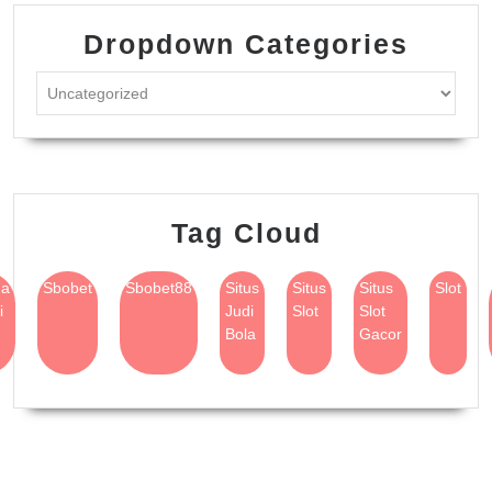
Dropdown Categories
Tag Cloud
na
Sbobet
Sbobet88
Situs
Situs
Situs
Slot
i
Judi
Slot
Slot
Bola
Gacor