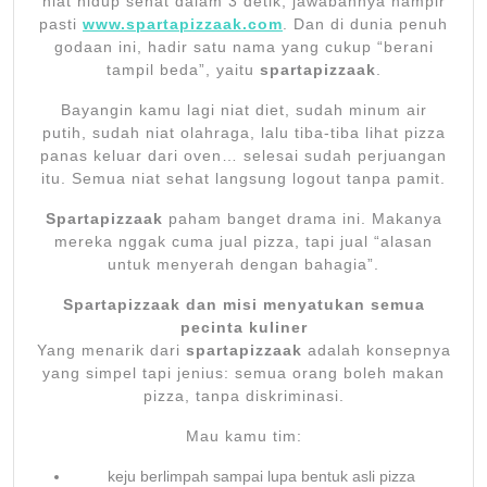
niat hidup sehat dalam 3 detik, jawabannya hampir
pasti
www.spartapizzaak.com
. Dan di dunia penuh
godaan ini, hadir satu nama yang cukup “berani
tampil beda”, yaitu
spartapizzaak
.
Bayangin kamu lagi niat diet, sudah minum air
putih, sudah niat olahraga, lalu tiba-tiba lihat pizza
panas keluar dari oven… selesai sudah perjuangan
itu. Semua niat sehat langsung logout tanpa pamit.
Spartapizzaak
paham banget drama ini. Makanya
mereka nggak cuma jual pizza, tapi jual “alasan
untuk menyerah dengan bahagia”.
Spartapizzaak dan misi menyatukan semua
pecinta kuliner
Yang menarik dari
spartapizzaak
adalah konsepnya
yang simpel tapi jenius: semua orang boleh makan
pizza, tanpa diskriminasi.
Mau kamu tim:
keju berlimpah sampai lupa bentuk asli pizza