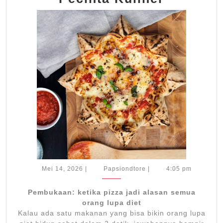
Sajikan
Pizza
Lezat
untuk
Semua
Pecinta
Kuliner
Mei
Papsiondtore
Mei 14, 2026
|
Papsiondtore
|
4:05 pm
14,
2026
Pembukaan: ketika pizza jadi alasan semua
orang lupa diet
Kalau ada satu makanan yang bisa bikin orang lupa