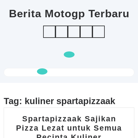
Skip
to
Berita Motogp Terbaru
content
Open
Button
Tag:
kuliner spartapizzaak
Spartapizzaak Sajikan
Pizza Lezat untuk Semua
Spartap
Pecinta Kuliner