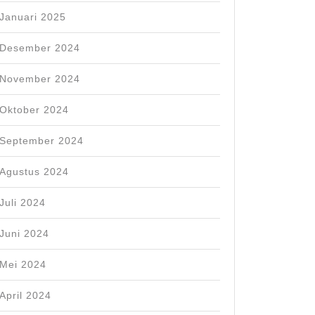
Januari 2025
Desember 2024
November 2024
Oktober 2024
September 2024
Agustus 2024
Juli 2024
Juni 2024
Mei 2024
April 2024