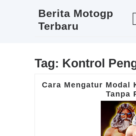
Skip
to
Berita Motogp
content
Terbaru
Tag:
Kontrol Peng
Cara Mengatur Modal 
Tanpa 