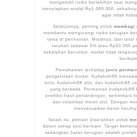
mengambil risiko berlebihan saat meng
menyiapkan modal Rp1.000.000, sebaiknya
agar tidak habi
Selanjutnya, penting untuk
membagi m
membantu mengurangi risiko kerugian be
lama di permainan. Misalnya, dari tota
taruhan sebesar 5% atau Rp50.000 per
kekalahan beruntun, modal tidak langsun
berikut
Pemahaman terhadap
jenis permai
pengelolaan modal. Kudahoki88 menawar
bola, kudahoki88 slot, dan kudahoki88 cas
yang berbeda. Permainan kudahoki88 bo
prediksi hasil pertandingan, sementara 
dan volatilitas mesin slot. Dengan m
menyesuaikan besar kecilnya
Selain itu, pemain disarankan untuk
me
dalam setiap sesi bermain. Target kemena
sedangkan batas kerugian adalah jumlah 