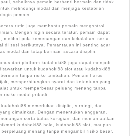
ampaui, sebaiknya pemain berhenti bermain dan tidak
f untuk melindungi modal dan menjaga kestabilan
ologis pemain.
ecara rutin juga membantu pemain mengontrol
main. Dengan login secara teratur, pemain dapat
, melihat pola kemenangan dan kekalahan, serta
 di sesi berikutnya. Pemantauan ini penting agar
tas modal dan tetap bermain secara disiplin.
onus dari platform kudahoki88 juga dapat menjadi
itawarkan untuk kudahoki88 slot atau kudahoki88
bermain tanpa risiko tambahan. Pemain harus
jak, memperhitungkan syarat dan ketentuan yang
i alat untuk memperbesar peluang menang tanpa
 risiko modal pribadi.
kudahoki88 memerlukan disiplin, strategi, dan
 yang dimainkan. Dengan menentukan anggaran,
emenangan serta batas kerugian, dan memanfaatkan
enikmati kudahoki88 bola, kudahoki88 slot, maupun
 berpeluang menang tanpa mengambil risiko besar.