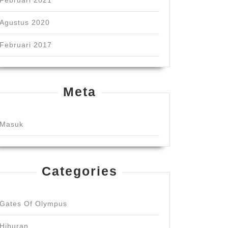
Februari 2021
Agustus 2020
Februari 2017
Meta
Masuk
Categories
Gates Of Olympus
Hiburan