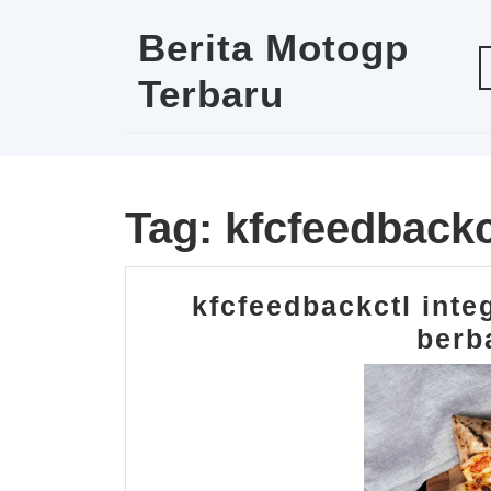
Skip
to
Berita Motogp
content
Terbaru
Tag:
kfcfeedback
kfcfeedbackctl integ
berb