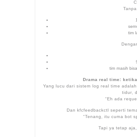
C
Tanpa
semu
tim 
Dengan
tim masih bisa
Drama real time: ketika
Yang lucu dari sistem log real time adal
tidur, 
“Eh ada reque
Dan kfcfeedbackctl seperti tem
“Tenang, itu cuma bot s
Tapi ya tetap aj