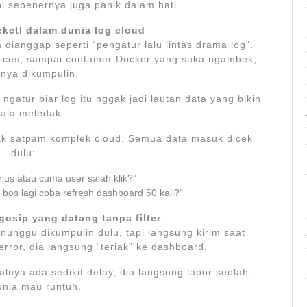
pi sebenernya juga panik dalam hati.
ckctl dalam dunia log cloud
 dianggap seperti “pengatur lalu lintas drama log”.
rvices, sampai container Docker yang suka ngambek,
nya dikumpulin.
gatur biar log itu nggak jadi lautan data yang bikin
ala meledak.
ayak satpam komplek cloud. Semua data masuk dicek
dulu:
erius atau cuma user salah klik?”
ma bos lagi coba refresh dashboard 50 kali?”
 gosip yang datang tanpa filter
k nunggu dikumpulin dulu, tapi langsung kirim saat
 error, dia langsung “teriak” ke dashboard.
alnya ada sedikit delay, dia langsung lapor seolah-
unia mau runtuh.