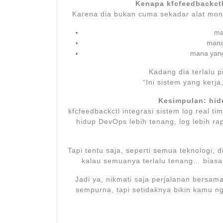
Kenapa kfcfeedbackctl
Karena dia bukan cuma sekadar alat moni
ma
mana
mana yang
Kadang dia terlalu p
“Ini sistem yang kerja
Kesimpulan: hid
kfcfeedbackctl integrasi sistem log real ti
hidup DevOps lebih tenang, log lebih ra
Tapi tentu saja, seperti semua teknologi, d
kalau semuanya terlalu tenang… biasa
Jadi ya, nikmati saja perjalanan bersama
sempurna, tapi setidaknya bikin kamu ng