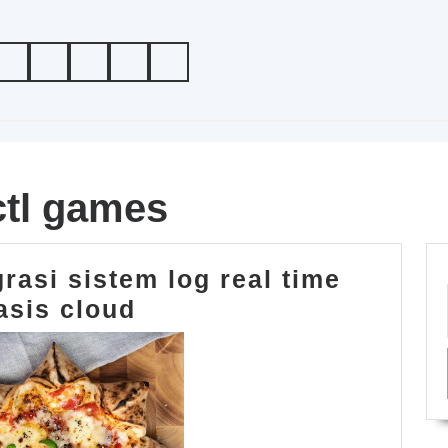
ctl games
rasi sistem log real time
kfcfeedbackctl
asis cloud
integrasi
sistem
log
real