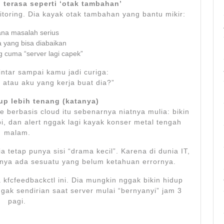
 terasa seperti ‘otak tambahan’
toring. Dia kayak otak tambahan yang bantu mikir:
na masalah serius
 yang bisa diabaikan
 cuma “server lagi capek”
intar sampai kamu jadi curiga:
, atau aku yang kerja buat dia?”
up lebih tenang (katanya)
me berbasis cloud itu sebenarnya niatnya mulia: bikin
pi, dan alert nggak lagi kayak konser metal tengah
malam.
ia tetap punya sisi “drama kecil”. Karena di dunia IT,
nya ada sesuatu yang belum ketahuan errornya.
 kfcfeedbackctl ini. Dia mungkin nggak bikin hidup
gak sendirian saat server mulai “bernyanyi” jam 3
pagi.