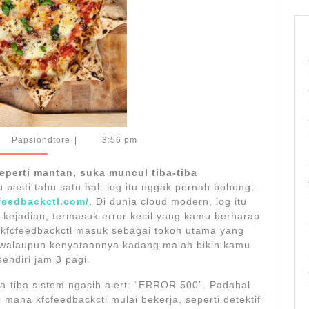
time
berbasis
cloud
Papsiondtore
Papsiondtore
|
3:56 pm
6
eperti mantan, suka muncul tiba-tiba
 pasti tahu satu hal: log itu nggak pernah bohong…
feedbackctl.com/
. Di dunia cloud modern, log itu
ejadian, termasuk error kecil yang kamu berharap
ah kfcfeedbackctl masuk sebagai tokoh utama yang
g, walaupun kenyataannya kadang malah bikin kamu
endiri jam 3 pagi.
iba-tiba sistem ngasih alert: “ERROR 500”. Padahal
ana kfcfeedbackctl mulai bekerja, seperti detektif