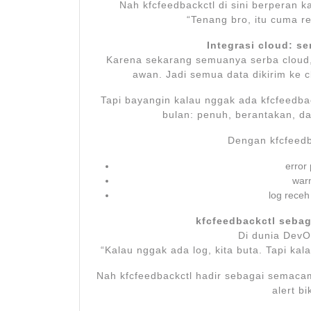
Nah kfcfeedbackctl di sini berperan 
“Tenang bro, itu cuma re
Integrasi cloud: s
Karena sekarang semuanya serba cloud, l
awan. Jadi semua data dikirim ke cl
Tapi bayangin kalau nggak ada kfcfeedbac
bulan: penuh, berantakan, da
Dengan kfcfeedbac
error
warn
log receh
kfcfeedbackctl seba
Di dunia DevO
“Kalau nggak ada log, kita buta. Tapi ka
Nah kfcfeedbackctl hadir sebagai semacam 
alert bi