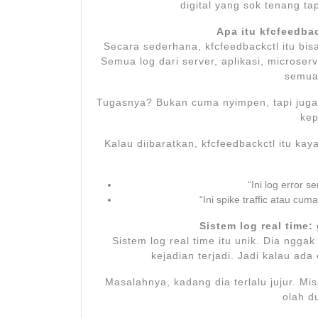
digital yang sok tenang ta
Apa itu kfcfeedba
Secara sederhana, kfcfeedbackctl itu bisa
Semua log dari server, aplikasi, microse
semua
Tugasnya? Bukan cuma nyimpen, tapi juga n
kep
Kalau diibaratkan, kfcfeedbackctl itu k
“Ini log error s
“Ini spike traffic atau cu
Sistem log real time:
Sistem log real time itu unik. Dia ngga
kejadian terjadi. Jadi kalau ada
Masalahnya, kadang dia terlalu jujur. Mis
olah d