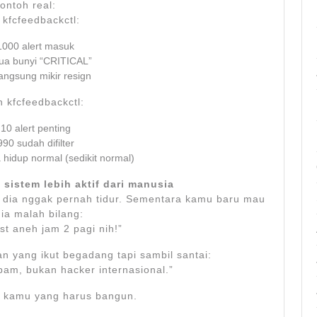
ontoh real:
 kfcfeedbackctl:
1000 alert masuk
a bunyi “CRITICAL”
langsung mikir resign
 kfcfeedbackctl:
10 alert penting
990 sudah difilter
 hidup normal (sedikit normal)
 sistem lebih aktif dari manusia
ah dia nggak pernah tidur. Sementara kamu baru mau
dia malah bilang:
st aneh jam 2 pagi nih!”
an yang ikut begadang tapi sambil santai:
pam, bukan hacker internasional.”
a, kamu yang harus bangun.