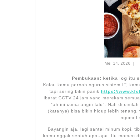
Mei
Mei 14, 2026
|
14,
202
Pembukaan: ketika log itu s
Kalau kamu pernah ngurus sistem IT, kamu
tapi sering bikin panik
https://www.kfc
ibarat CCTV 24 jam yang merekam semua k
“ah ini cuma angin lalu”. Nah di sinil
(katanya) bisa bikin hidup lebih tenan
ngomel s
Bayangin aja, lagi santai minum kopi, t
kamu nggak sentuh apa-apa. Itu momen di m