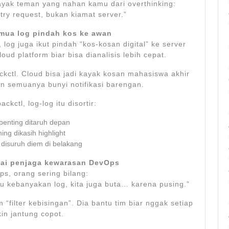
kayak teman yang nahan kamu dari overthinking:
try request, bukan kiamat server.”
emua log pindah kos ke awan
og juga ikut pindah “kos-kosan digital” ke server
oud platform biar bisa dianalisis lebih cepat.
kctl. Cloud bisa jadi kayak kosan mahasiswa akhir
n semuanya bunyi notifikasi barengan.
kctl, log-log itu disortir:
 penting ditaruh depan
ing dikasih highlight
 disuruh diem di belakang
gai penjaga kewarasan DevOps
ps, orang sering bilang:
lau kebanyakan log, kita juga buta… karena pusing.”
“filter kebisingan”. Dia bantu tim biar nggak setiap
kin jantung copot.