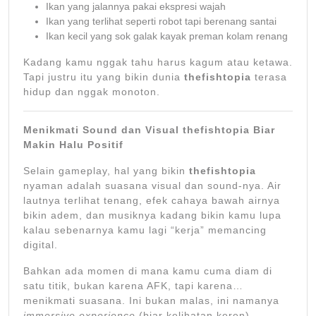
Ikan yang jalannya pakai ekspresi wajah
Ikan yang terlihat seperti robot tapi berenang santai
Ikan kecil yang sok galak kayak preman kolam renang
Kadang kamu nggak tahu harus kagum atau ketawa.
Tapi justru itu yang bikin dunia
thefishtopia
terasa
hidup dan nggak monoton.
Menikmati Sound dan Visual thefishtopia Biar
Makin Halu Positif
Selain gameplay, hal yang bikin
thefishtopia
nyaman adalah suasana visual dan sound-nya. Air
lautnya terlihat tenang, efek cahaya bawah airnya
bikin adem, dan musiknya kadang bikin kamu lupa
kalau sebenarnya kamu lagi “kerja” memancing
digital.
Bahkan ada momen di mana kamu cuma diam di
satu titik, bukan karena AFK, tapi karena…
menikmati suasana. Ini bukan malas, ini namanya
immersive experience
(biar kelihatan keren).