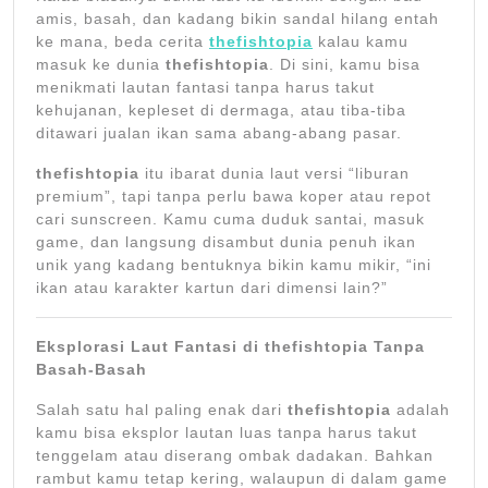
amis, basah, dan kadang bikin sandal hilang entah
ke mana, beda cerita
thefishtopia
kalau kamu
masuk ke dunia
thefishtopia
. Di sini, kamu bisa
menikmati lautan fantasi tanpa harus takut
kehujanan, kepleset di dermaga, atau tiba-tiba
ditawari jualan ikan sama abang-abang pasar.
thefishtopia
itu ibarat dunia laut versi “liburan
premium”, tapi tanpa perlu bawa koper atau repot
cari sunscreen. Kamu cuma duduk santai, masuk
game, dan langsung disambut dunia penuh ikan
unik yang kadang bentuknya bikin kamu mikir, “ini
ikan atau karakter kartun dari dimensi lain?”
Eksplorasi Laut Fantasi di thefishtopia Tanpa
Basah-Basah
Salah satu hal paling enak dari
thefishtopia
adalah
kamu bisa eksplor lautan luas tanpa harus takut
tenggelam atau diserang ombak dadakan. Bahkan
rambut kamu tetap kering, walaupun di dalam game