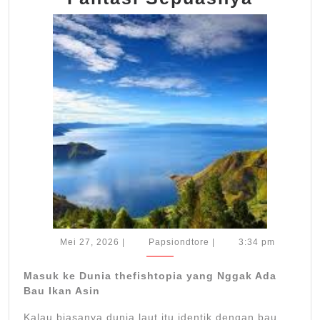
Cara
Menikm
Dunia
Laut
Fantas
Sepua
Mei
Papsiondtore
Mei 27, 2026
|
Papsiondtore
|
3:34 pm
27,
2026
Masuk ke Dunia thefishtopia yang Nggak Ada
Bau Ikan Asin
Kalau biasanya dunia laut itu identik dengan bau