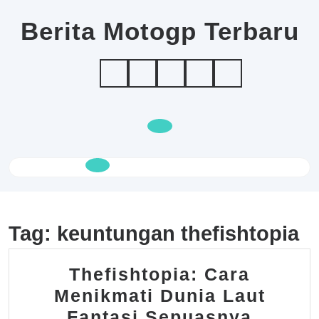
Skip
to
Berita Motogp Terbaru
content
Open
Button
Tag:
keuntungan thefishtopia
Thefishtopia: Cara
Menikmati Dunia Laut
Thefis
Fantasi Sepuasnya