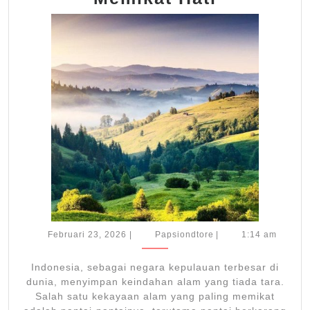
Pantai
Berkaran
dengan
Air
Jernih
yang
Memikat
Hati
Februari
Papsiondtore
Februari 23, 2026
|
Papsiondtore
|
1:14 am
23,
2026
Indonesia, sebagai negara kepulauan terbesar di
dunia, menyimpan keindahan alam yang tiada tara.
Salah satu kekayaan alam yang paling memikat