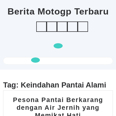
Skip
to
Berita Motogp Terbaru
content
Open
Button
Tag:
Keindahan Pantai Alami
Pesona Pantai Berkarang
dengan Air Jernih yang
Pesona
Memikat Hati