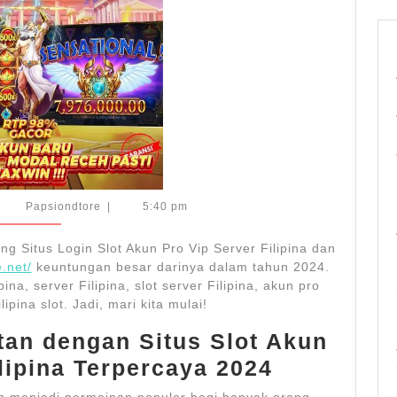
Pro
Vip
Server
Filipina
Terpercaya
2024:
Pengalaman
Bermain
nuari
Papsiondtore
Papsiondtore
|
5:40 pm
Slot
,
24
Terbaik
ng Situs Login Slot Akun Pro Vip Server Filipina dan
e.net/
keuntungan besar darinya dalam tahun 2024.
na, server Filipina, slot server Filipina, akun pro
lipina slot. Jadi, mari kita mulai!
an dengan Situs Slot Akun
lipina Terpercaya 2024