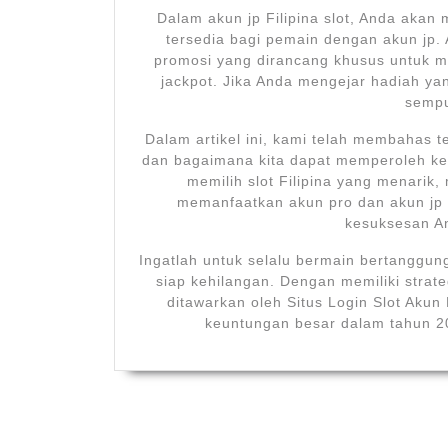
Dalam akun jp Filipina slot, Anda akan
tersedia bagi pemain dengan akun jp
promosi yang dirancang khusus untuk
jackpot. Jika Anda mengejar hadiah yang
sempu
Dalam artikel ini, kami telah membahas te
dan bagaimana kita dapat memperoleh ke
memilih slot Filipina yang menarik
memanfaatkan akun pro dan akun jp F
kesuksesan An
Ingatlah untuk selalu bermain bertanggu
siap kehilangan. Dengan memiliki stra
ditawarkan oleh Situs Login Slot Akun
keuntungan besar dalam tahun 2