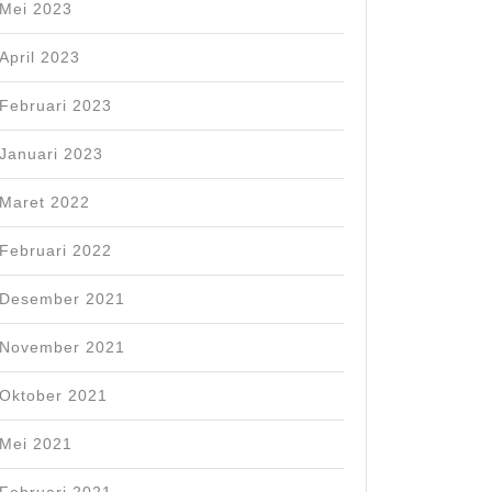
Mei 2023
April 2023
Februari 2023
Januari 2023
Maret 2022
Februari 2022
Desember 2021
November 2021
Oktober 2021
Mei 2021