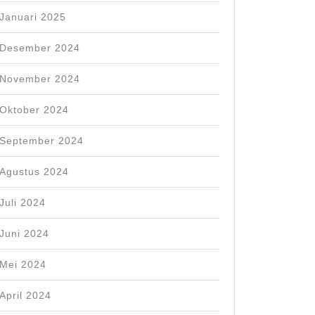
Januari 2025
Desember 2024
November 2024
Oktober 2024
September 2024
Agustus 2024
Juli 2024
Juni 2024
Mei 2024
April 2024