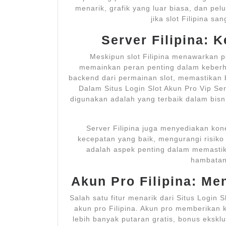
menarik, grafik yang luar biasa, dan pe
jika slot Filipina sa
Server Filipina: 
Meskipun slot Filipina menawarkan 
memainkan peran penting dalam keberha
backend dari permainan slot, memastikan
Dalam Situs Login Slot Akun Pro Vip Se
digunakan adalah yang terbaik dalam bi
Server Filipina juga menyediakan kone
kecepatan yang baik, mengurangi risiko
adalah aspek penting dalam memasti
hambatan
Akun Pro Filipina: M
Salah satu fitur menarik dari Situs Login 
akun pro Filipina. Akun pro memberikan
lebih banyak putaran gratis, bonus ekskl