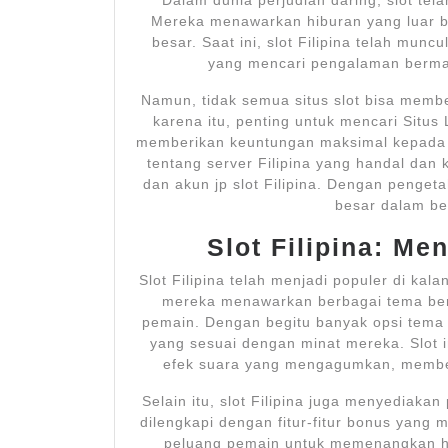
Dalam dunia perjudian daring, slot te
Mereka menawarkan hiburan yang luar 
besar. Saat ini, slot Filipina telah munc
yang mencari pengalaman berma
Namun, tidak semua situs slot bisa mem
karena itu, penting untuk mencari Situs 
memberikan keuntungan maksimal kepada p
tentang server Filipina yang handal dan
dan akun jp slot Filipina. Dengan penge
besar dalam ber
Slot Filipina: M
Slot Filipina telah menjadi populer di ka
mereka menawarkan berbagai tema ber
pemain. Dengan begitu banyak opsi tema
yang sesuai dengan minat mereka. Slot 
efek suara yang mengagumkan, membe
Selain itu, slot Filipina juga menyediak
dilengkapi dengan fitur-fitur bonus yang
peluang pemain untuk memenangkan ha