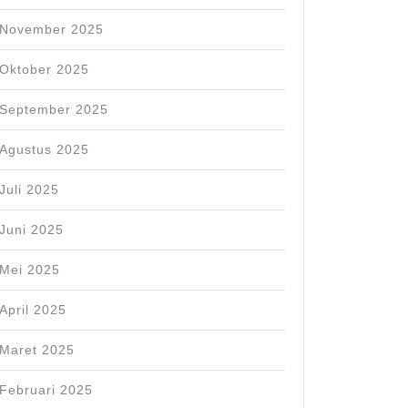
November 2025
Oktober 2025
September 2025
Agustus 2025
Juli 2025
Juni 2025
Mei 2025
April 2025
Maret 2025
Februari 2025