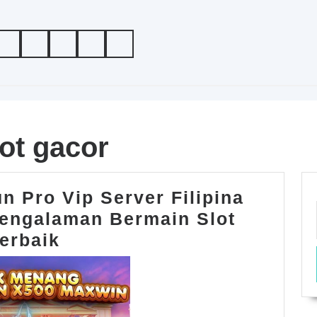
lot gacor
n Pro Vip Server Filipina
Pengalaman Bermain Slot
Situs
erbaik
Login
Slot
Akun