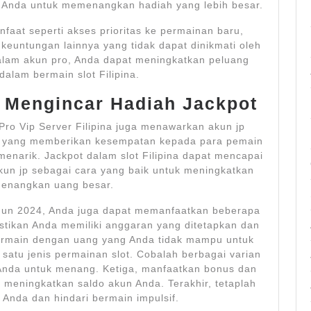
g Anda untuk memenangkan hadiah yang lebih besar.
faat seperti akses prioritas ke permainan baru,
keuntungan lainnya yang tidak dapat dinikmati oleh
dalam akun pro, Anda dapat meningkatkan peluang
alam bermain slot Filipina.
: Mengincar Hadiah Jackpot
 Pro Vip Server Filipina juga menawarkan akun jp
usif yang memberikan kesempatan kepada para pemain
narik. Jackpot dalam slot Filipina dapat mencapai
kun jp sebagai cara yang baik untuk meningkatkan
enangkan uang besar.
un 2024, Anda juga dapat memanfaatkan beberapa
pastikan Anda memiliki anggaran yang ditetapkan dan
ermain dengan uang yang Anda tidak mampu untuk
satu jenis permainan slot. Cobalah berbagai varian
Anda untuk menang. Ketiga, manfaatkan bonus dan
k meningkatkan saldo akun Anda. Terakhir, tetaplah
Anda dan hindari bermain impulsif.