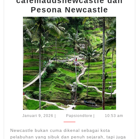
cafemaudsnewcastle dan
Ulasan
Pesona Newcastle
Lengka
cafema
dan
Peson
Newcas
Januari
Papsiondtore
Januari 9, 2026
|
Papsiondtore
|
10:53 am
9,
2026
Newcastle bukan cuma dikenal sebagai kota
pelabuhan yang sibuk dan penuh sejarah, tapi juga