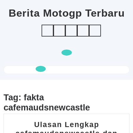
Skip
to
Berita Motogp Terbaru
content
Open
Button
Tag:
fakta
cafemaudsnewcastle
Ulasan Lengkap