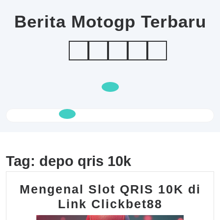
Skip
to
Berita Motogp Terbaru
content
Open
Button
Tag:
depo qris 10k
Mengenal Slot QRIS 10K di
Mengena
Link Clickbet88
Slot