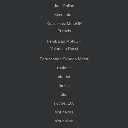
Judi Online
Kesehatan
Kuakifikasi MotoGP
Prancis
Pembalap MotoGP
Valentino Rossi
Perusahaan Sepeda Motor
roulette
sbobet
Sirkuit
Slot
slot bet 100
slot nexus
slot online