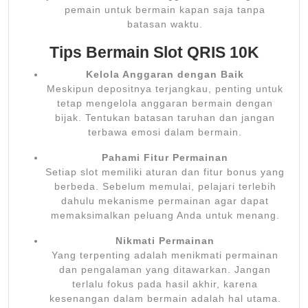
pemain untuk bermain kapan saja tanpa
batasan waktu.
Tips Bermain Slot QRIS 10K
Kelola Anggaran dengan Baik
Meskipun depositnya terjangkau, penting untuk
tetap mengelola anggaran bermain dengan
bijak. Tentukan batasan taruhan dan jangan
terbawa emosi dalam bermain.
Pahami Fitur Permainan
Setiap slot memiliki aturan dan fitur bonus yang
berbeda. Sebelum memulai, pelajari terlebih
dahulu mekanisme permainan agar dapat
memaksimalkan peluang Anda untuk menang.
Nikmati Permainan
Yang terpenting adalah menikmati permainan
dan pengalaman yang ditawarkan. Jangan
terlalu fokus pada hasil akhir, karena
kesenangan dalam bermain adalah hal utama.