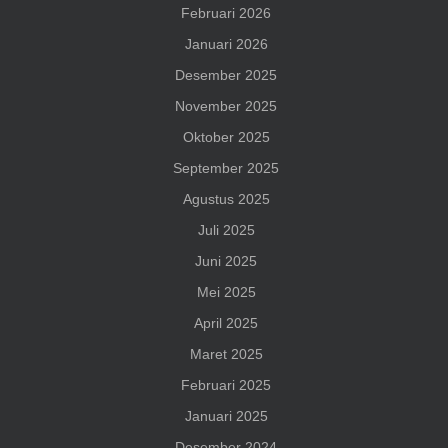
Februari 2026
Januari 2026
Desember 2025
November 2025
Oktober 2025
September 2025
Agustus 2025
Juli 2025
Juni 2025
Mei 2025
April 2025
Maret 2025
Februari 2025
Januari 2025
Desember 2024