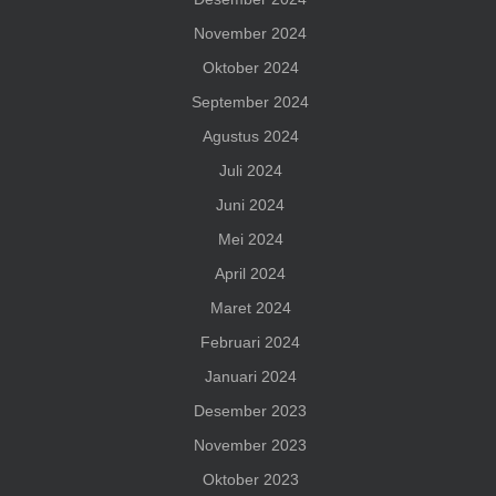
November 2024
Oktober 2024
September 2024
Agustus 2024
Juli 2024
Juni 2024
Mei 2024
April 2024
Maret 2024
Februari 2024
Januari 2024
Desember 2023
November 2023
Oktober 2023