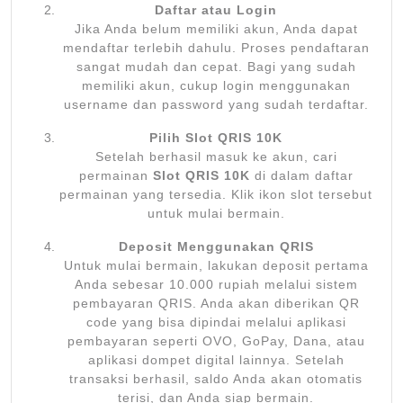
Daftar atau Login
Jika Anda belum memiliki akun, Anda dapat
mendaftar terlebih dahulu. Proses pendaftaran
sangat mudah dan cepat. Bagi yang sudah
memiliki akun, cukup login menggunakan
username dan password yang sudah terdaftar.
Pilih Slot QRIS 10K
Setelah berhasil masuk ke akun, cari
permainan
Slot QRIS 10K
di dalam daftar
permainan yang tersedia. Klik ikon slot tersebut
untuk mulai bermain.
Deposit Menggunakan QRIS
Untuk mulai bermain, lakukan deposit pertama
Anda sebesar 10.000 rupiah melalui sistem
pembayaran QRIS. Anda akan diberikan QR
code yang bisa dipindai melalui aplikasi
pembayaran seperti OVO, GoPay, Dana, atau
aplikasi dompet digital lainnya. Setelah
transaksi berhasil, saldo Anda akan otomatis
terisi, dan Anda siap bermain.