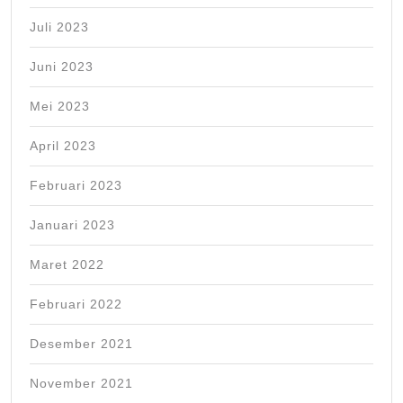
Juli 2023
Juni 2023
Mei 2023
April 2023
Februari 2023
Januari 2023
Maret 2022
Februari 2022
Desember 2021
November 2021