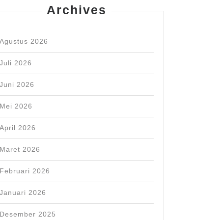
Archives
Agustus 2026
Juli 2026
Juni 2026
Mei 2026
April 2026
Maret 2026
Februari 2026
Januari 2026
Desember 2025