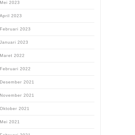
Mei 2023
April 2023
Februari 2023
Januari 2023
Maret 2022
Februari 2022
Desember 2021
November 2021
Oktober 2021
Mei 2021