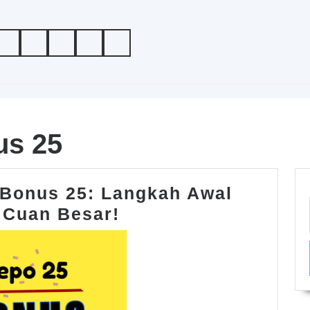
us 25
Bonus 25: Langkah Awal
MAUSLOT
 Cuan Besar!
Depo
25
Bonus
25: