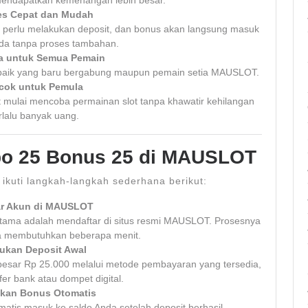
mendapatkan kemenangan lebih besar.
es Cepat dan Mudah
 perlu melakukan deposit, dan bonus akan langsung masuk
da tanpa proses tambahan.
ia untuk Semua Pemain
 baik yang baru bergabung maupun pemain setia MAUSLOT.
cok untuk Pemula
 mulai mencoba permainan slot tanpa khawatir kehilangan
rlalu banyak uang.
po 25 Bonus 25 di MAUSLOT
ikuti langkah-langkah sederhana berikut:
ar Akun di MAUSLOT
rtama adalah mendaftar di situs resmi MAUSLOT. Prosesnya
a membutuhkan beberapa menit.
ukan Deposit Awal
ebesar Rp 25.000 melalui metode pembayaran yang tersedia,
sfer bank atau dompet digital.
kan Bonus Otomatis
tis masuk ke saldo Anda setelah deposit berhasil.