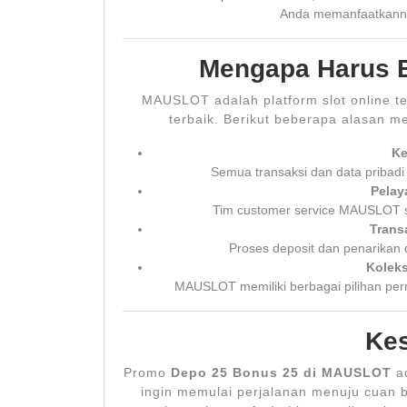
Anda memanfaatkanny
Mengapa Harus 
MAUSLOT adalah platform slot online 
terbaik. Berikut beberapa alasan 
Ke
Semua transaksi dan data pribadi
Pelay
Tim customer service MAUSLOT s
Trans
Proses deposit dan penarikan
Kolek
MAUSLOT memiliki berbagai pilihan perm
Ke
Promo
Depo 25 Bonus 25 di MAUSLOT
ad
ingin memulai perjalanan menuju cuan b