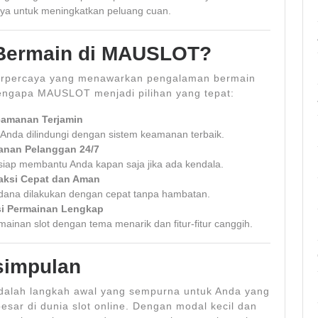
a untuk meningkatkan peluang cuan.
Bermain di MAUSLOT?
terpercaya yang menawarkan pengalaman bermain
mengapa MAUSLOT menjadi pilihan yang tepat:
amanan Terjamin
 Anda dilindungi dengan sistem keamanan terbaik.
anan Pelanggan 24/7
iap membantu Anda kapan saja jika ada kendala.
aksi Cepat dan Aman
 dana dilakukan dengan cepat tanpa hambatan.
si Permainan Lengkap
ainan slot dengan tema menarik dan fitur-fitur canggih.
simpulan
alah langkah awal yang sempurna untuk Anda yang
esar di dunia slot online. Dengan modal kecil dan