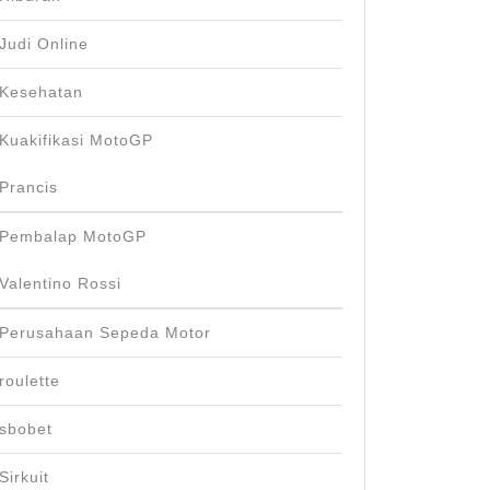
Judi Online
Kesehatan
Kuakifikasi MotoGP
Prancis
Pembalap MotoGP
Valentino Rossi
Perusahaan Sepeda Motor
roulette
sbobet
Sirkuit