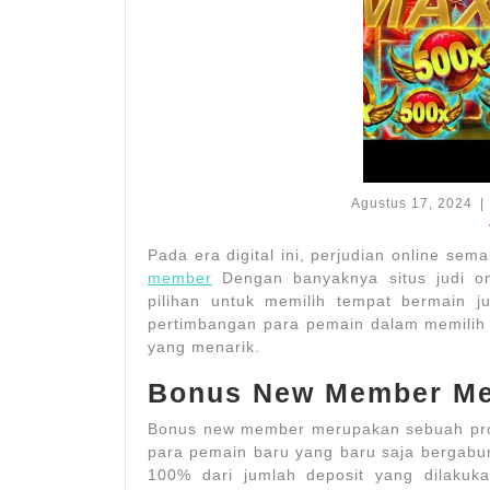
Ag
Agustus 17, 2024
|
17
20
Pada era digital ini, perjudian online se
member
Dengan banyaknya situs judi on
pilihan untuk memilih tempat bermain j
pertimbangan para pemain dalam memilih 
yang menarik.
Bonus New Member Me
Bonus new member merupakan sebuah promo
para pemain baru yang baru saja bergabu
100% dari jumlah deposit yang dilaku