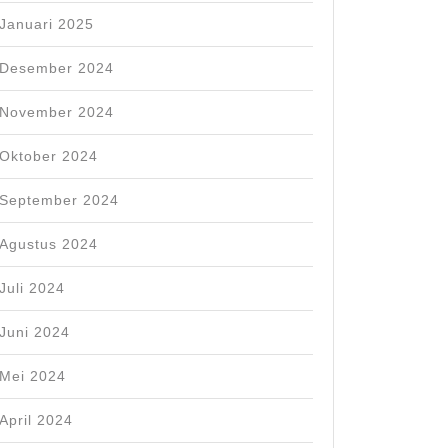
Januari 2025
Desember 2024
November 2024
Oktober 2024
September 2024
Agustus 2024
Juli 2024
Juni 2024
Mei 2024
April 2024