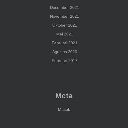
Desember 2021
November 2021
Oktober 2021
Mei 2021
Februari 2021
Agustus 2020
Februari 2017
Meta
Masuk