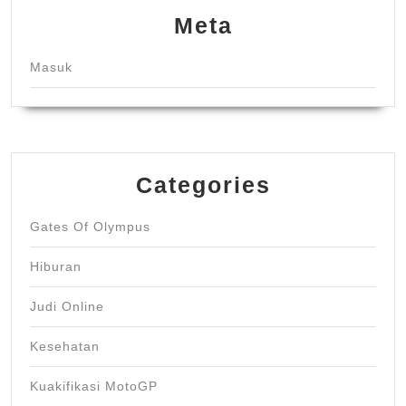
Meta
Masuk
Categories
Gates Of Olympus
Hiburan
Judi Online
Kesehatan
Kuakifikasi MotoGP