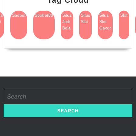
Tag Cloud
na
Sbobet
Sbobet88
Situs
Situs
Situs
Slot
i
Judi
Slot
Slot
Bola
Gacor
Search
for: