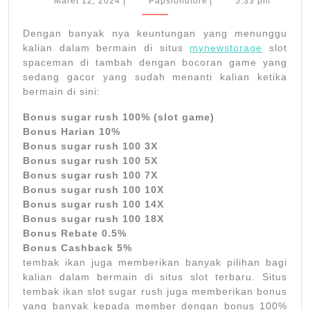
Maret
Papsiondtore
Maret 12, 2024
|
Papsiondtore
|
5:33 pm
12,
rush
2024
Dengan banyak nya keuntungan yang menunggu
100%
kalian dalam bermain di situs
mynewstorage
slot
Slot
spaceman di tambah dengan bocoran game yang
Game
sedang gacor yang sudah menanti kalian ketika
bermain di sini:
To
Bonus sugar rush 100% (slot game)
Kecil
Bonus Harian 10%
Bonus sugar rush 100 3X
Bonus sugar rush 100 5X
Bonus sugar rush 100 7X
Bonus sugar rush 100 10X
Bonus sugar rush 100 14X
Bonus sugar rush 100 18X
Bonus Rebate 0.5%
Bonus Cashback 5%
tembak ikan juga memberikan banyak pilihan bagi
kalian dalam bermain di situs slot terbaru. Situs
tembak ikan slot sugar rush juga memberikan bonus
yang banyak kepada member dengan bonus 100%