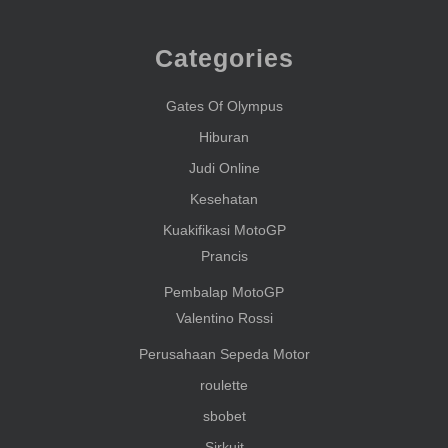
Categories
Gates Of Olympus
Hiburan
Judi Online
Kesehatan
Kuakifikasi MotoGP
Prancis
Pembalap MotoGP
Valentino Rossi
Perusahaan Sepeda Motor
roulette
sbobet
Sirkuit