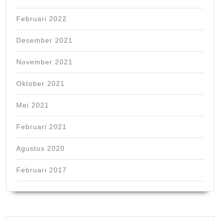
Februari 2022
Desember 2021
November 2021
Oktober 2021
Mei 2021
Februari 2021
Agustus 2020
Februari 2017