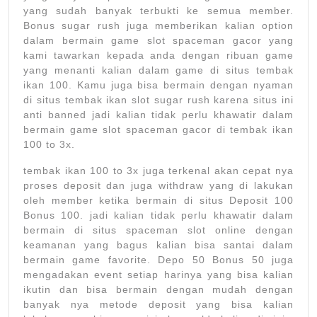
yang sudah banyak terbukti ke semua member.
Bonus sugar rush juga memberikan kalian option
dalam bermain game slot spaceman gacor yang
kami tawarkan kepada anda dengan ribuan game
yang menanti kalian dalam game di situs tembak
ikan 100. Kamu juga bisa bermain dengan nyaman
di situs tembak ikan slot sugar rush karena situs ini
anti banned jadi kalian tidak perlu khawatir dalam
bermain game slot spaceman gacor di tembak ikan
100 to 3x.
tembak ikan 100 to 3x juga terkenal akan cepat nya
proses deposit dan juga withdraw yang di lakukan
oleh member ketika bermain di situs Deposit 100
Bonus 100. jadi kalian tidak perlu khawatir dalam
bermain di situs spaceman slot online dengan
keamanan yang bagus kalian bisa santai dalam
bermain game favorite. Depo 50 Bonus 50 juga
mengadakan event setiap harinya yang bisa kalian
ikutin dan bisa bermain dengan mudah dengan
banyak nya metode deposit yang bisa kalian