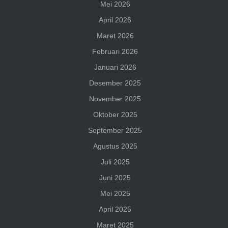
Mei 2026
April 2026
Maret 2026
Februari 2026
Januari 2026
Desember 2025
November 2025
Oktober 2025
September 2025
Agustus 2025
Juli 2025
Juni 2025
Mei 2025
April 2025
Maret 2025