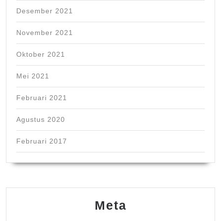
Desember 2021
November 2021
Oktober 2021
Mei 2021
Februari 2021
Agustus 2020
Februari 2017
Meta