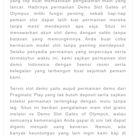
yang top buat memastikan pengalaman main yang
lancar. Hadirnya permainan Demo Slot Gates of
Olympus miliki fungsi penting, sebab tiap-tiap
pemain slot dapat latih kiat permainan mereka
tanpa mesti mendeposit apa saja. Situs ini
menawarkan akun slot demo dengan saldo tanpa
batasan yang memungkinnya Anda buat coba
bermacam model slot tanpa penting mendeposit.
Selaku penyedia permainan yang terpercaya serta
termasyhur waktu ini, kami sajikan permainan slot
demo Indonesia dengan lisensi resmi serta
kelegalan yang terbangun buat sejumlah pemain
kami.
Servis slot demo yaitu wujud permainan demo dari
Pragmatic Play yang tak butuh deposit serta sajikan
koleksi permainan terlengkap dengan mutu tanpa
lag. Situs ini berikan pengalaman main slot gratis
melalui vs Demo Slot Gates of Olympus, walau
semuanya kemenangan Anda gapai di sini tak dapat
diganti menjadi uang beneran. Namun, ada
banyak keuntungan yang lain ingin kami kaji di