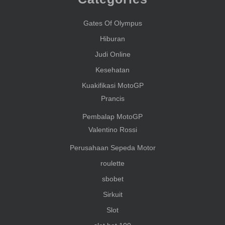
Gates Of Olympus
Hiburan
Judi Online
Kesehatan
Kuakifikasi MotoGP
Prancis
Pembalap MotoGP
Valentino Rossi
Perusahaan Sepeda Motor
roulette
sbobet
Sirkuit
Slot