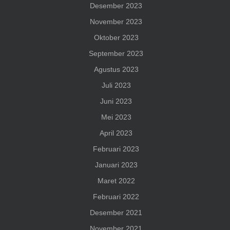
Desember 2023
November 2023
Oktober 2023
September 2023
Agustus 2023
Juli 2023
Juni 2023
Mei 2023
April 2023
Februari 2023
Januari 2023
Maret 2022
Februari 2022
Desember 2021
November 2021