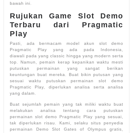
bawah ini.
Rujukan Game Slot Demo
Terbaru dari Pragmatic
Play
Pasti, ada bermacam model akun slot demo
Pragmatic Play yang ada pada Indonesia,
diawali pada yang classic hingga yang modern serta
top. Namun, pemain kerap kepanikan waktu mesti
putuskan permainan yang sangat berikan
keuntungan buat mereka. Buat bikin putusan yang
sesuai waktu putuskan permainan slot demo
Pragmatic Play, diperlukan analisa serta analisa
yang dalam.
Buat sejumlah pemain yang tak miliki waktu buat
melakukan analisa tentang cara putuskan
permainan slot demo Pragmatic Play yang sesuai,
tak diperlukan risau. Kami, selaku situs penyedia
permainan Demo Slot Gates of Olympus gratis,