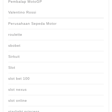
Pembalap MotoGP
Valentino Rossi
Perusahaan Sepeda Motor
roulette
sbobet
Sirkuit
Slot
slot bet 100
slot nexus
slot online
starlight princess