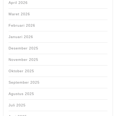
April 2026
Maret 2026
Februari 2026
Januari 2026
Desember 2025
November 2025
Oktober 2025
September 2025
Agustus 2025
Juli 2025