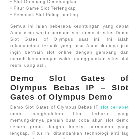
• Slot Gampang Dimenangkan
• Fitur Game Slot Terlengkap
• Pemasok Slot Paling penting
Semua ini ialah beberapa keuntungan yang dapat
Anda cicip waktu bermain slot demo di situs Demo
Slot Gates of Olympus saat ini. Ini ialah
rekomendasi terbaik yang bisa Anda ikutinya jika
ingin bermain slot online dengan gampang dan
meraih kemenangan waktu menggunakan situs slot
resmi uang asli.
Demo Slot Gates of
Olympus Bebas IP – Slot
Gates of Olympus Demo
Demo Slot Gates of Olympus Bebas IP
slot ceriabet
udah menghadirkan fitur terbaru yang
memungkinnya pemain buat coba akun slot demo
secara gratis dengan koleksi permainan yang
lengkap. Fitur ini ditambahkan technologi anti lag