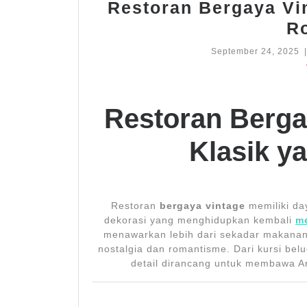
Restoran Bergaya Vi
R
S
September 24, 2025
|
2
2
Restoran Berga
Klasik y
Restoran
bergaya vintage
memiliki da
dekorasi yang menghidupkan kembali
m
menawarkan lebih dari sekadar makana
nostalgia dan romantisme. Dari kursi belu
detail dirancang untuk membawa A