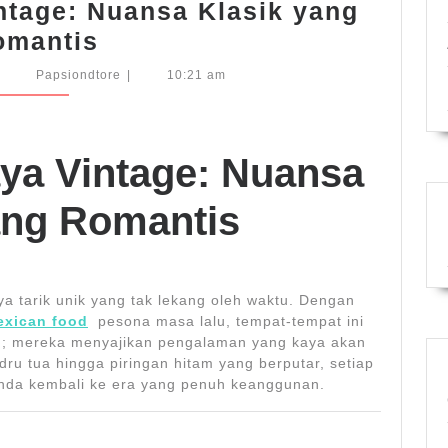
ntage: Nuansa Klasik yang
Restoran
omantis
Bergaya
eptember
Papsiondtore
Papsiondtore
|
10:21 am
4,
Vintage:
025
Nuansa
Klasik
ya Vintage: Nuansa
yang
ang Romantis
Romantis
ya tarik unik yang tak lekang oleh waktu. Dengan
exican food
pesona masa lalu, tempat-tempat ini
n; mereka menyajikan pengalaman yang kaya akan
dru tua hingga piringan hitam yang berputar, setiap
nda kembali ke era yang penuh keanggunan.