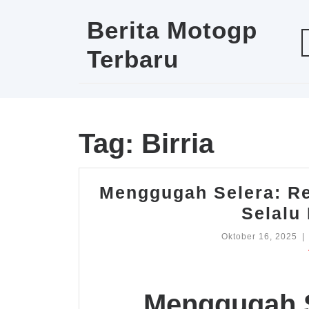
Skip
to
Berita Motogp
content
Terbaru
Tag:
Birria
Menggugah Selera: Re
Selalu
Ok
Oktober 16, 2025
|
16
20
Menggugah S