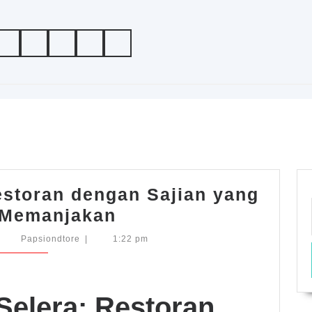
storan dengan Sajian yang
Menggugah
 Memanjakan
Selera:
tober
Papsiondtore
Papsiondtore
|
1:22 pm
,
Restoran
25
dengan
Sajian
elera: Restoran