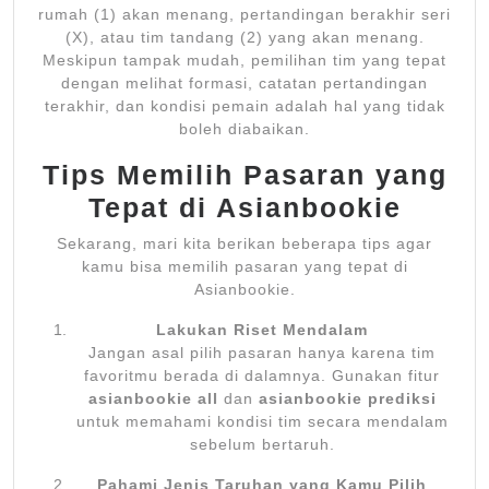
rumah (1) akan menang, pertandingan berakhir seri
(X), atau tim tandang (2) yang akan menang.
Meskipun tampak mudah, pemilihan tim yang tepat
dengan melihat formasi, catatan pertandingan
terakhir, dan kondisi pemain adalah hal yang tidak
boleh diabaikan.
Tips Memilih Pasaran yang
Tepat di Asianbookie
Sekarang, mari kita berikan beberapa tips agar
kamu bisa memilih pasaran yang tepat di
Asianbookie.
Lakukan Riset Mendalam
Jangan asal pilih pasaran hanya karena tim
favoritmu berada di dalamnya. Gunakan fitur
asianbookie all
dan
asianbookie prediksi
untuk memahami kondisi tim secara mendalam
sebelum bertaruh.
Pahami Jenis Taruhan yang Kamu Pilih