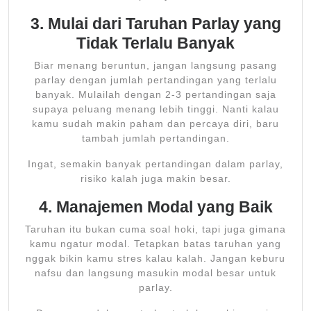
3. Mulai dari Taruhan Parlay yang
Tidak Terlalu Banyak
Biar menang beruntun, jangan langsung pasang
parlay dengan jumlah pertandingan yang terlalu
banyak. Mulailah dengan 2-3 pertandingan saja
supaya peluang menang lebih tinggi. Nanti kalau
kamu sudah makin paham dan percaya diri, baru
tambah jumlah pertandingan.
Ingat, semakin banyak pertandingan dalam parlay,
risiko kalah juga makin besar.
4. Manajemen Modal yang Baik
Taruhan itu bukan cuma soal hoki, tapi juga gimana
kamu ngatur modal. Tetapkan batas taruhan yang
nggak bikin kamu stres kalau kalah. Jangan keburu
nafsu dan langsung masukin modal besar untuk
parlay.