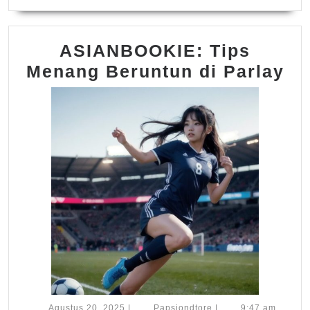
ASIANBOOKIE: Tips
AS
Menang Beruntun di Parlay
Ti
Me
Be
di
Pa
Agustus
Papsiondtore
Agustus 20, 2025
|
Papsiondtore
|
9:47 am