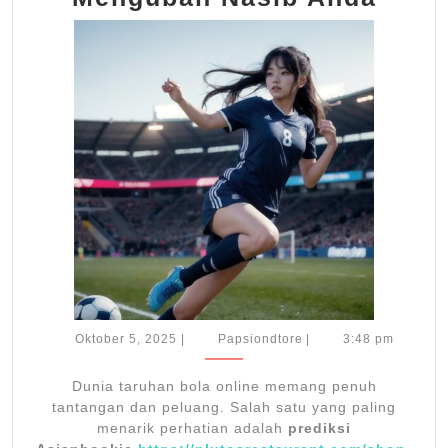
Baga
Predi
Asia
Bisa
Meng
Nasi
Anda
Oktober
Papsiondtore
Oktober 5, 2025
|
Papsiondtore
|
3:48 pm
5,
2025
Dunia taruhan bola online memang penuh
tantangan dan peluang. Salah satu yang paling
menarik perhatian adalah
prediksi