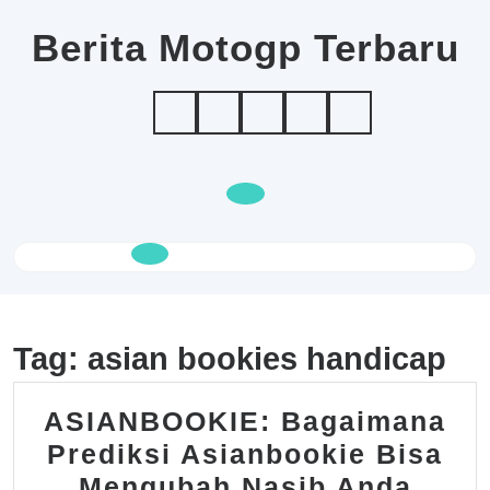
Skip
to
Berita Motogp Terbaru
content
Open
Button
Tag:
asian bookies handicap
ASIANBOOKIE: Bagaimana
Prediksi Asianbookie Bisa
ASIA
Mengubah Nasib Anda