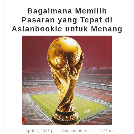
Bagaimana Memilih
Pasaran yang Tepat di
Ba
Asianbookie untuk Menang
Me
Pa
ya
Te
di
As
un
Me
April
Papsiondtore
April 9, 2025
|
Papsiondtore
|
9:26 am