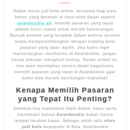
9,
2025
Dalam dunia judi bola online, terutama bagi para
bettor yang bermain di situs-situs besar seperti
asianbookie all
, memilih pasaran yang tepat
adalah kunci utama untuk meraih kemenangan.
Banyak pemain yang terjebak dalam euforia taruhan
tanpa mempertimbangkan dengan matang jenis
pasaran yang akan dipilih. Jika kamu ingin
memenangkan taruhanmu di Asianbookie, jangan
hanya sekadar mengikuti insting. Dalam artikel ini,
kita akan membahas secara detail bagaimana
memilih pasaran yang tepat di Asianbookie agar
kamu bisa meraih keuntungan maksimal!
Kenapa Memilih Pasaran
yang Tepat Itu Penting?
Sebelum kita membahas lebih dalam, kamu perlu
memahami bahwa
Asianbookie
bukan hanya
tempat taruhan biasa. Sebagai salah satu
situs
judi bola
terpopuler di Asia, Asianbookie