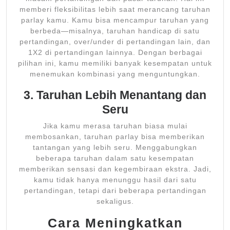
memberi fleksibilitas lebih saat merancang taruhan
parlay kamu. Kamu bisa mencampur taruhan yang
berbeda—misalnya, taruhan handicap di satu
pertandingan, over/under di pertandingan lain, dan
1X2 di pertandingan lainnya. Dengan berbagai
pilihan ini, kamu memiliki banyak kesempatan untuk
menemukan kombinasi yang menguntungkan.
3. Taruhan Lebih Menantang dan
Seru
Jika kamu merasa taruhan biasa mulai
membosankan, taruhan parlay bisa memberikan
tantangan yang lebih seru. Menggabungkan
beberapa taruhan dalam satu kesempatan
memberikan sensasi dan kegembiraan ekstra. Jadi,
kamu tidak hanya menunggu hasil dari satu
pertandingan, tetapi dari beberapa pertandingan
sekaligus.
Cara Meningkatkan