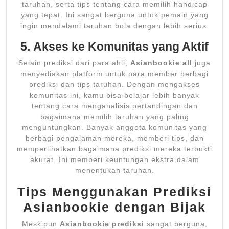
taruhan, serta tips tentang cara memilih handicap
yang tepat. Ini sangat berguna untuk pemain yang
ingin mendalami taruhan bola dengan lebih serius.
5.
Akses ke Komunitas yang Aktif
Selain prediksi dari para ahli,
Asianbookie all
juga
menyediakan platform untuk para member berbagi
prediksi dan tips taruhan. Dengan mengakses
komunitas ini, kamu bisa belajar lebih banyak
tentang cara menganalisis pertandingan dan
bagaimana memilih taruhan yang paling
menguntungkan. Banyak anggota komunitas yang
berbagi pengalaman mereka, memberi tips, dan
memperlihatkan bagaimana prediksi mereka terbukti
akurat. Ini memberi keuntungan ekstra dalam
menentukan taruhan.
Tips Menggunakan Prediksi
Asianbookie dengan Bijak
Meskipun
Asianbookie prediksi
sangat berguna,