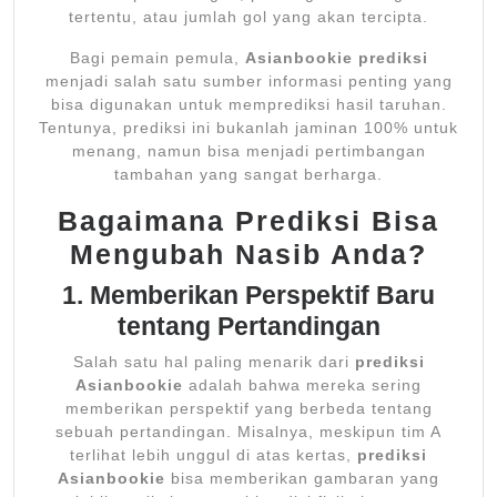
tertentu, atau jumlah gol yang akan tercipta.
Bagi pemain pemula,
Asianbookie prediksi
menjadi salah satu sumber informasi penting yang
bisa digunakan untuk memprediksi hasil taruhan.
Tentunya, prediksi ini bukanlah jaminan 100% untuk
menang, namun bisa menjadi pertimbangan
tambahan yang sangat berharga.
Bagaimana Prediksi Bisa
Mengubah Nasib Anda?
1.
Memberikan Perspektif Baru
tentang Pertandingan
Salah satu hal paling menarik dari
prediksi
Asianbookie
adalah bahwa mereka sering
memberikan perspektif yang berbeda tentang
sebuah pertandingan. Misalnya, meskipun tim A
terlihat lebih unggul di atas kertas,
prediksi
Asianbookie
bisa memberikan gambaran yang