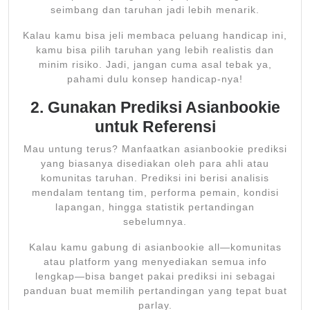
seimbang dan taruhan jadi lebih menarik.
Kalau kamu bisa jeli membaca peluang handicap ini,
kamu bisa pilih taruhan yang lebih realistis dan
minim risiko. Jadi, jangan cuma asal tebak ya,
pahami dulu konsep handicap-nya!
2. Gunakan Prediksi Asianbookie
untuk Referensi
Mau untung terus? Manfaatkan asianbookie prediksi
yang biasanya disediakan oleh para ahli atau
komunitas taruhan. Prediksi ini berisi analisis
mendalam tentang tim, performa pemain, kondisi
lapangan, hingga statistik pertandingan
sebelumnya.
Kalau kamu gabung di asianbookie all—komunitas
atau platform yang menyediakan semua info
lengkap—bisa banget pakai prediksi ini sebagai
panduan buat memilih pertandingan yang tepat buat
parlay.