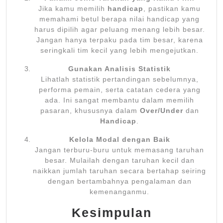
Jika kamu memilih
handicap
, pastikan kamu
memahami betul berapa nilai handicap yang
harus dipilih agar peluang menang lebih besar.
Jangan hanya terpaku pada tim besar, karena
seringkali tim kecil yang lebih mengejutkan.
Gunakan Analisis Statistik
Lihatlah statistik pertandingan sebelumnya,
performa pemain, serta catatan cedera yang
ada. Ini sangat membantu dalam memilih
pasaran, khususnya dalam
Over/Under
dan
Handicap
.
Kelola Modal dengan Baik
Jangan terburu-buru untuk memasang taruhan
besar. Mulailah dengan taruhan kecil dan
naikkan jumlah taruhan secara bertahap seiring
dengan bertambahnya pengalaman dan
kemenanganmu.
Kesimpulan