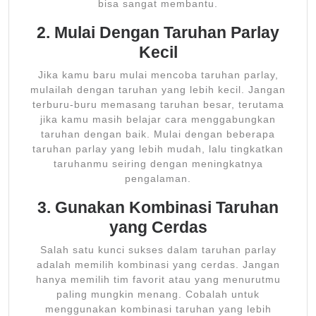
bisa sangat membantu.
2. Mulai Dengan Taruhan Parlay
Kecil
Jika kamu baru mulai mencoba taruhan parlay,
mulailah dengan taruhan yang lebih kecil. Jangan
terburu-buru memasang taruhan besar, terutama
jika kamu masih belajar cara menggabungkan
taruhan dengan baik. Mulai dengan beberapa
taruhan parlay yang lebih mudah, lalu tingkatkan
taruhanmu seiring dengan meningkatnya
pengalaman.
3. Gunakan Kombinasi Taruhan
yang Cerdas
Salah satu kunci sukses dalam taruhan parlay
adalah memilih kombinasi yang cerdas. Jangan
hanya memilih tim favorit atau yang menurutmu
paling mungkin menang. Cobalah untuk
menggunakan kombinasi taruhan yang lebih