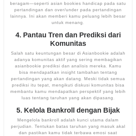
beragam—seperti asian bookies handicap pada satu
pertandingan dan over/under pada pertandingan
lainnya. Ini akan memberi kamu peluang lebih besar
untuk menang.
4. Pantau Tren dan Prediksi dari
Komunitas
Salah satu keuntungan besar di Asianbookie adalah
adanya komunitas aktif yang sering membagikan
asianbookie prediksi dan analisis mereka. Kamu
bisa mendapatkan insight tambahan tentang
pertandingan yang akan datang. Meski tidak semua
prediksi itu tepat, mengikuti diskusi komunitas bisa
membantu kamu mendapatkan perspektif yang lebih
luas tentang taruhan yang akan dipasang.
5. Kelola Bankroll dengan Bijak
Mengelola bankroll adalah kunci utama dalam
perjudian. Tentukan batas taruhan yang masuk akal
dan pastikan kamu tidak terbawa emosi saat