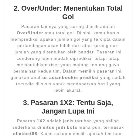
2. Over/Under: Menentukan Total
Gol
Pasaran lainnya yang sering dipilih adalah
Over/Under
atau total gol. Di sini, kamu harus
memprediksi apakah jumlah gol yang tercipta dalam
pertandingan akan lebih dari atau kurang dari
jumlah yang ditentukan oleh bandar. Pasaran ini
cenderung lebih mudah diprediksi, tetapi tetap
membutuhkan riset yang matang tentang gaya
permainan kedua tim. Dalam memilih pasaran ini,
gunakan analisis
asianbookie prediksi
yang sudah
tersedia di situs untuk mendapatkan hasil yang
lebih akurat.
3. Pasaran 1X2: Tentu Saja,
Jangan Lupa Ini
Pasaran
1X2
adalah jenis taruhan yang paling
sederhana di
situs judi bola
mana pun, termasuk
clickbet88
. Kamu cukup memilih apakah tim tuan