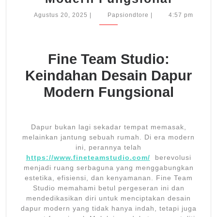
Team
Agustus
Papsiondtore
Agustus 20, 2025
|
Papsiondtore
|
4:57 pm
20,
Studio
2025
Keind
Desai
Fine Team Studio:
Dapur
Keindahan Desain Dapur
Moder
Modern Fungsional
Fungsi
Dapur bukan lagi sekadar tempat memasak,
melainkan jantung sebuah rumah. Di era modern
ini, perannya telah
https://www.fineteamstudio.com/
berevolusi
menjadi ruang serbaguna yang menggabungkan
estetika, efisiensi, dan kenyamanan. Fine Team
Studio memahami betul pergeseran ini dan
mendedikasikan diri untuk menciptakan desain
dapur modern yang tidak hanya indah, tetapi juga