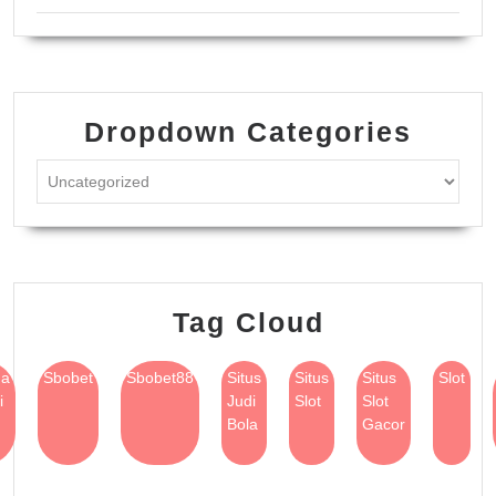
Dropdown Categories
Tag Cloud
na
Sbobet
Sbobet88
Situs
Situs
Situs
Slot
i
Judi
Slot
Slot
Bola
Gacor