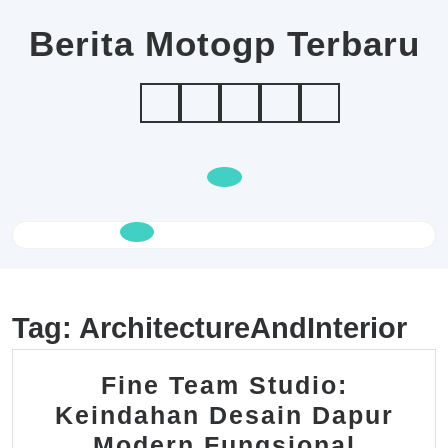
Skip
to
Berita Motogp Terbaru
content
Open
Button
Tag:
ArchitectureAndInterior
Fine Team Studio:
Keindahan Desain Dapur
Fine
Modern Fungsional