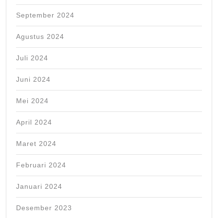
September 2024
Agustus 2024
Juli 2024
Juni 2024
Mei 2024
April 2024
Maret 2024
Februari 2024
Januari 2024
Desember 2023