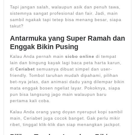
Tapi jangan salah, walaupun asik dan penuh tawa,
sistemnya sangat profesional dan fair. Jadi, main
sambil ngakak tapi tetep bisa menang besar, siapa
takut?
Antarmuka yang Super Ramah dan
Enggak Bikin Pusing
Kalau Anda pernah main
sicbo online
di tempat
lain dan bingung kayak lagi baca peta harta karun,
di
Ceriabet
semuanya dibuat simpel dan user-
friendly. Tombol taruhan mudah dipahami, pilihan
bet-nya jelas, dan animasi dadu yang dilempar bikin
mata enggak bosen ngeliat layar. Pokoknya, siapa
pun bisa langsung jago main walaupun baru
pertama kali coba.
Kalau Anda orang yang doyan nyeruput kopi sambil
main, Ceriabet juga cocok banget. Gak perlu mikir
ribet, tinggal klik-klik dan siap menangkan jackpot.