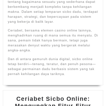
tentang bagaimana sesuatu yang sederhana dapat
berkembang menjadi kompleks tanpa kehilangan
makna. Dalam setiap lemparan sicbo dadu, terdapat
harapan, strategi, dan kepercayaan pada sistem
yang bekerja di balik layar.
Ceriabet, bersama elemen casino online lainnya,
menghadirkan ruang di mana semua itu menyatu. Di
sana, pemain tidak hanya bermain, tetapi juga
merasakan denyut waktu yang bergerak melalui
angka-angka.
Dan di antara gemuruh dunia digital, sicbo online
tetap berdiri—tenang, teratur, dan penuh pesona—
sebagai permainan dadu berbasis sistem yang tak
pernah kehilangan daya tariknya.
Ceriabet Sicbo Online:
Mengungkap Fitur-Fitur