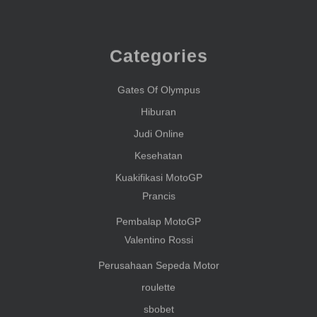
Categories
Gates Of Olympus
Hiburan
Judi Online
Kesehatan
Kuakifikasi MotoGP
Prancis
Pembalap MotoGP
Valentino Rossi
Perusahaan Sepeda Motor
roulette
sbobet