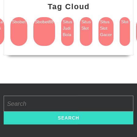
Tag Cloud
na
Sbobet
Sbobet88
Situs
Situs
Situs
Slot
i
Judi
Slot
Slot
Bola
Gacor
Search
for: