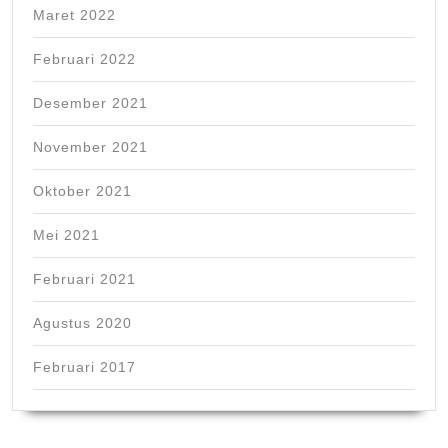
Maret 2022
Februari 2022
Desember 2021
November 2021
Oktober 2021
Mei 2021
Februari 2021
Agustus 2020
Februari 2017