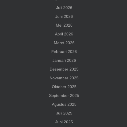
Juli 2026
Juni 2026
Mei 2026
April 2026
Maret 2026
Februari 2026
Januari 2026
Desember 2025
November 2025
Oktober 2025
September 2025
Agustus 2025
Juli 2025
Juni 2025