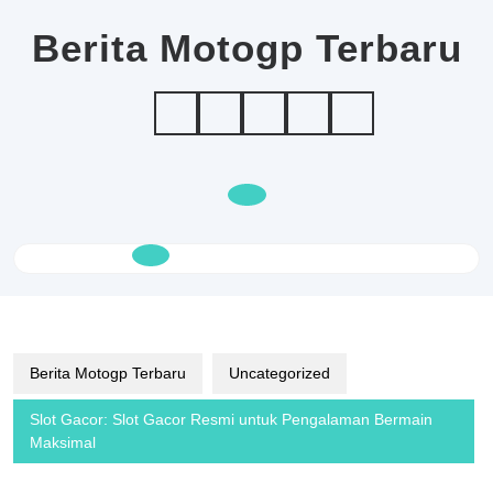
Skip
to
Berita Motogp Terbaru
content
Open
Button
Berita Motogp Terbaru
Uncategorized
Slot Gacor: Slot Gacor Resmi untuk Pengalaman Bermain
Maksimal