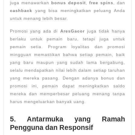
juga menawarkan
bonus deposit
,
free spins
, dan
cashback
yang bisa meningkatkan peluang Anda
untuk menang lebih besar.
Promosi yang ada di
AresGacor
juga tidak hanya
berlaku untuk pemain baru, tetapi juga untuk
pemain setia. Program loyalitas dan promosi
mingguan memastikan bahwa setiap pemain, baik
yang baru maupun yang sudah lama bergabung,
selalu mendapatkan nilai lebih dalam setiap taruhan
yang mereka pasang. Dengan adanya bonus dan
promosi ini, pemain dapat meningkatkan saldo
mereka dan memperbesar peluang menang tanpa
harus mengeluarkan banyak uang.
5.
Antarmuka yang Ramah
Pengguna dan Responsif