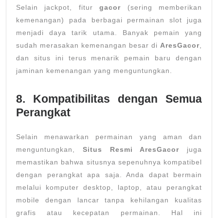
Selain jackpot, fitur
gacor
(sering memberikan
kemenangan) pada berbagai permainan slot juga
menjadi daya tarik utama. Banyak pemain yang
sudah merasakan kemenangan besar di
AresGacor
,
dan situs ini terus menarik pemain baru dengan
jaminan kemenangan yang menguntungkan.
8.
Kompatibilitas dengan Semua
Perangkat
Selain menawarkan permainan yang aman dan
menguntungkan,
Situs Resmi AresGacor
juga
memastikan bahwa situsnya sepenuhnya kompatibel
dengan perangkat apa saja. Anda dapat bermain
melalui komputer desktop, laptop, atau perangkat
mobile dengan lancar tanpa kehilangan kualitas
grafis atau kecepatan permainan. Hal ini