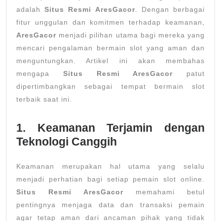
adalah
Situs Resmi AresGacor
. Dengan berbagai
fitur unggulan dan komitmen terhadap keamanan,
AresGacor
menjadi pilihan utama bagi mereka yang
mencari pengalaman bermain slot yang aman dan
menguntungkan. Artikel ini akan membahas
mengapa
Situs Resmi AresGacor
patut
dipertimbangkan sebagai tempat bermain slot
terbaik saat ini.
1.
Keamanan Terjamin dengan
Teknologi Canggih
Keamanan merupakan hal utama yang selalu
menjadi perhatian bagi setiap pemain slot online.
Situs Resmi AresGacor
memahami betul
pentingnya menjaga data dan transaksi pemain
agar tetap aman dari ancaman pihak yang tidak