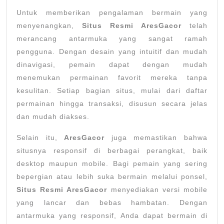
Untuk memberikan pengalaman bermain yang
menyenangkan,
Situs Resmi AresGacor
telah
merancang antarmuka yang sangat ramah
pengguna. Dengan desain yang intuitif dan mudah
dinavigasi, pemain dapat dengan mudah
menemukan permainan favorit mereka tanpa
kesulitan. Setiap bagian situs, mulai dari daftar
permainan hingga transaksi, disusun secara jelas
dan mudah diakses.
Selain itu,
AresGacor
juga memastikan bahwa
situsnya responsif di berbagai perangkat, baik
desktop maupun mobile. Bagi pemain yang sering
bepergian atau lebih suka bermain melalui ponsel,
Situs Resmi AresGacor
menyediakan versi mobile
yang lancar dan bebas hambatan. Dengan
antarmuka yang responsif, Anda dapat bermain di