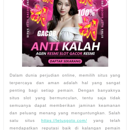
Dalam dunia perjudian online, memilih situs yang
terpercaya dan aman adalah hal yang sangat
penting bagi setiap pemain. Dengan banyaknya
situs slot yang bermunculan, tentu saja tidak
semuanya dapat memberikan jaminan keamanan
dan peluang menang yang menguntungkan. Salah
satu situs
https://letusgoto.com/
yang telah
mendapatkan reputasi baik di kalangan pemain