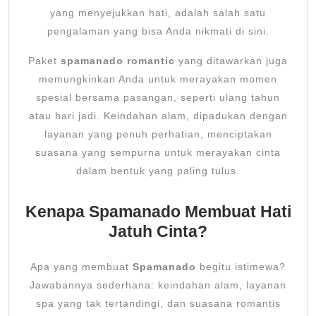
yang menyejukkan hati, adalah salah satu
pengalaman yang bisa Anda nikmati di sini.
Paket
spamanado romantic
yang ditawarkan juga
memungkinkan Anda untuk merayakan momen
spesial bersama pasangan, seperti ulang tahun
atau hari jadi. Keindahan alam, dipadukan dengan
layanan yang penuh perhatian, menciptakan
suasana yang sempurna untuk merayakan cinta
dalam bentuk yang paling tulus.
Kenapa Spamanado Membuat Hati
Jatuh Cinta?
Apa yang membuat
Spamanado
begitu istimewa?
Jawabannya sederhana: keindahan alam, layanan
spa yang tak tertandingi, dan suasana romantis