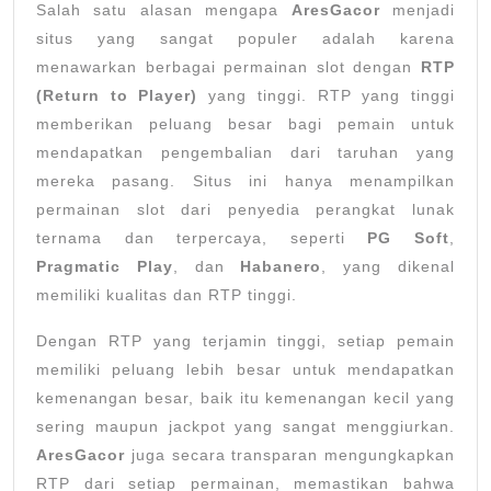
Salah satu alasan mengapa
AresGacor
menjadi
situs yang sangat populer adalah karena
menawarkan berbagai permainan slot dengan
RTP
(Return to Player)
yang tinggi. RTP yang tinggi
memberikan peluang besar bagi pemain untuk
mendapatkan pengembalian dari taruhan yang
mereka pasang. Situs ini hanya menampilkan
permainan slot dari penyedia perangkat lunak
ternama dan terpercaya, seperti
PG Soft
,
Pragmatic Play
, dan
Habanero
, yang dikenal
memiliki kualitas dan RTP tinggi.
Dengan RTP yang terjamin tinggi, setiap pemain
memiliki peluang lebih besar untuk mendapatkan
kemenangan besar, baik itu kemenangan kecil yang
sering maupun jackpot yang sangat menggiurkan.
AresGacor
juga secara transparan mengungkapkan
RTP dari setiap permainan, memastikan bahwa