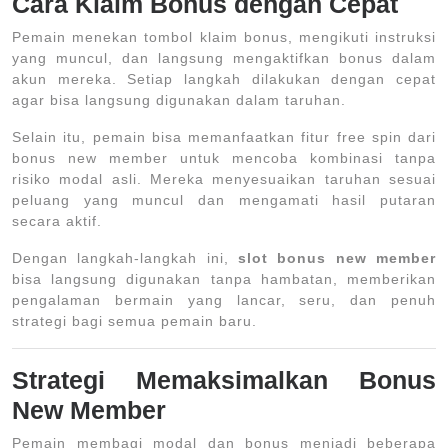
Cara Klaim Bonus dengan Cepat
Pemain menekan tombol klaim bonus, mengikuti instruksi
yang muncul, dan langsung mengaktifkan bonus dalam
akun mereka. Setiap langkah dilakukan dengan cepat
agar bisa langsung digunakan dalam taruhan.
Selain itu, pemain bisa memanfaatkan fitur free spin dari
bonus new member untuk mencoba kombinasi tanpa
risiko modal asli. Mereka menyesuaikan taruhan sesuai
peluang yang muncul dan mengamati hasil putaran
secara aktif.
Dengan langkah-langkah ini,
slot bonus new member
bisa langsung digunakan tanpa hambatan, memberikan
pengalaman bermain yang lancar, seru, dan penuh
strategi bagi semua pemain baru.
Strategi Memaksimalkan Bonus
New Member
Pemain membagi modal dan bonus menjadi beberapa