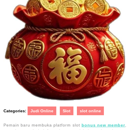
Categories:
Judi Online
Slot
slot online
Pemain baru membuka platform slot
bonus new member
,