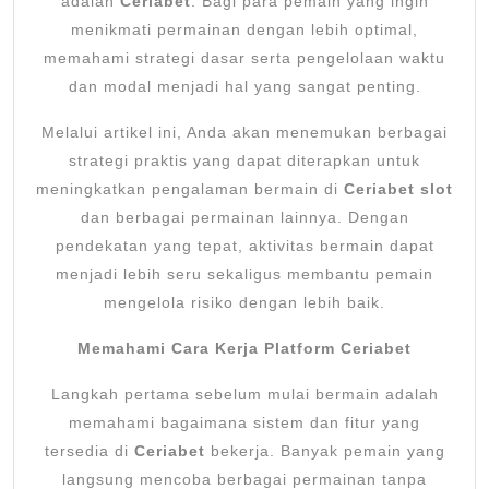
adalah
Ceriabet
. Bagi para pemain yang ingin
menikmati permainan dengan lebih optimal,
memahami strategi dasar serta pengelolaan waktu
dan modal menjadi hal yang sangat penting.
Melalui artikel ini, Anda akan menemukan berbagai
strategi praktis yang dapat diterapkan untuk
meningkatkan pengalaman bermain di
Ceriabet slot
dan berbagai permainan lainnya. Dengan
pendekatan yang tepat, aktivitas bermain dapat
menjadi lebih seru sekaligus membantu pemain
mengelola risiko dengan lebih baik.
Memahami Cara Kerja Platform Ceriabet
Langkah pertama sebelum mulai bermain adalah
memahami bagaimana sistem dan fitur yang
tersedia di
Ceriabet
bekerja. Banyak pemain yang
langsung mencoba berbagai permainan tanpa