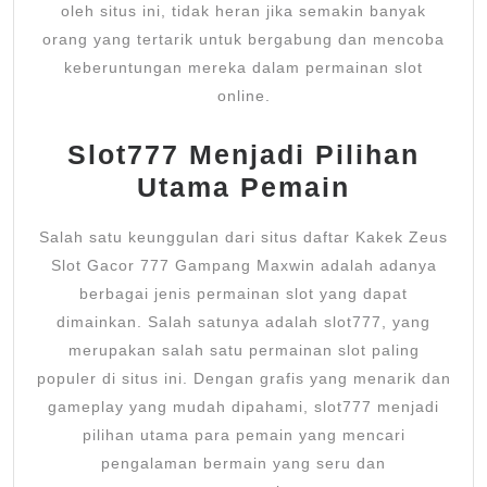
oleh situs ini, tidak heran jika semakin banyak
orang yang tertarik untuk bergabung dan mencoba
keberuntungan mereka dalam permainan slot
online.
Slot777 Menjadi Pilihan
Utama Pemain
Salah satu keunggulan dari situs daftar Kakek Zeus
Slot Gacor 777 Gampang Maxwin adalah adanya
berbagai jenis permainan slot yang dapat
dimainkan. Salah satunya adalah slot777, yang
merupakan salah satu permainan slot paling
populer di situs ini. Dengan grafis yang menarik dan
gameplay yang mudah dipahami, slot777 menjadi
pilihan utama para pemain yang mencari
pengalaman bermain yang seru dan