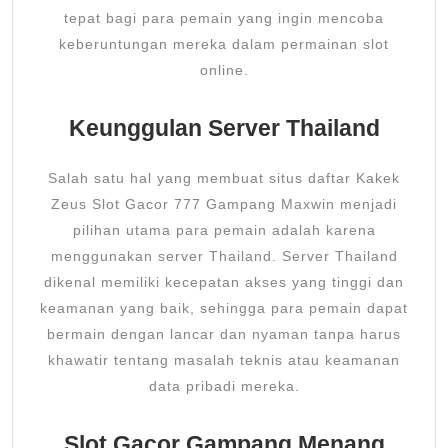
tepat bagi para pemain yang ingin mencoba
keberuntungan mereka dalam permainan slot
online.
Keunggulan Server Thailand
Salah satu hal yang membuat situs daftar Kakek
Zeus Slot Gacor 777 Gampang Maxwin menjadi
pilihan utama para pemain adalah karena
menggunakan server Thailand. Server Thailand
dikenal memiliki kecepatan akses yang tinggi dan
keamanan yang baik, sehingga para pemain dapat
bermain dengan lancar dan nyaman tanpa harus
khawatir tentang masalah teknis atau keamanan
data pribadi mereka.
Slot Gacor Gampang Menang