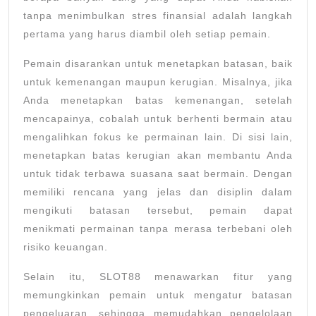
tanpa menimbulkan stres finansial adalah langkah
pertama yang harus diambil oleh setiap pemain.
Pemain disarankan untuk menetapkan batasan, baik
untuk kemenangan maupun kerugian. Misalnya, jika
Anda menetapkan batas kemenangan, setelah
mencapainya, cobalah untuk berhenti bermain atau
mengalihkan fokus ke permainan lain. Di sisi lain,
menetapkan batas kerugian akan membantu Anda
untuk tidak terbawa suasana saat bermain. Dengan
memiliki rencana yang jelas dan disiplin dalam
mengikuti batasan tersebut, pemain dapat
menikmati permainan tanpa merasa terbebani oleh
risiko keuangan.
Selain itu, SLOT88 menawarkan fitur yang
memungkinkan pemain untuk mengatur batasan
pengeluaran, sehingga memudahkan pengelolaan