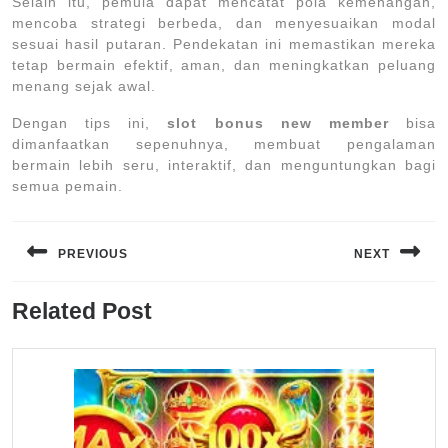
Selain itu, pemula dapat mencatat pola kemenangan,
mencoba strategi berbeda, dan menyesuaikan modal
sesuai hasil putaran. Pendekatan ini memastikan mereka
tetap bermain efektif, aman, dan meningkatkan peluang
menang sejak awal.
Dengan tips ini,
slot bonus new member
bisa
dimanfaatkan sepenuhnya, membuat pengalaman
bermain lebih seru, interaktif, dan menguntungkan bagi
semua pemain.
Navigasi
pos
PREVIOUS
NEXT
Previous
Next
Related Post
post:
post: