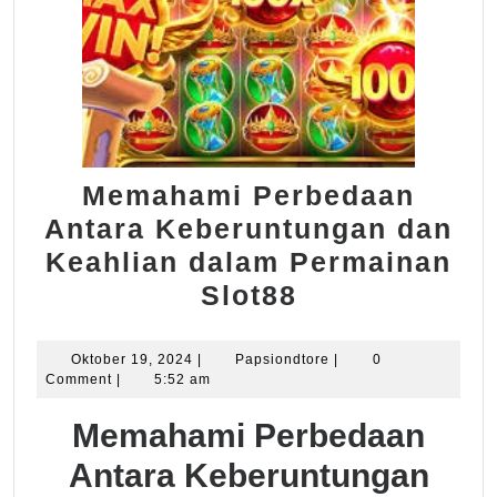
Memahami Perbedaan
Antara Keberuntungan dan
Keahlian dalam Permainan
Memahami
Slot88
Perbedaan
Antara
Oktober
Papsiondtore
Oktober 19, 2024
|
Papsiondtore
|
0
19,
Comment
|
5:52 am
Keberuntung
2024
dan
Memahami Perbedaan
Keahlian
Antara Keberuntungan
dalam