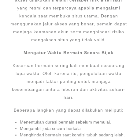
akses dilakukan melalui
ceriabet link alternatif
yang resmi dan terpercaya apabila mengalami
kendala saat membuka situs utama. Dengan
menggunakan jalur akses yang benar, pemain dapat
menjaga keamanan akun serta menghindari risiko
mengakses situs yang tidak valid.
Mengatur Waktu Bermain Secara Bijak
Keseruan bermain sering kali membuat seseorang
lupa waktu. Oleh karena itu, pengelolaan waktu
menjadi faktor penting untuk menjaga
keseimbangan antara hiburan dan aktivitas sehari-
hari.
Beberapa langkah yang dapat dilakukan meliputi:
Menentukan durasi bermain sebelum memulai.
Mengambil jeda secara berkala.
Menghindari bermain saat kondisi tubuh sedang lelah.