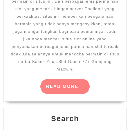
bermain di situs ini. Dari berbagai jenis permainan
slot yang menarik hingga server Thailand yang
berkualitas, situs ini memberikan pengalaman
bermain yang tidak hanya mengasyikkan, tetapi
juga menguntungkan bagi para pemainnya. Jadi,
jika Anda mencari situs slot online yang
menyediakan berbagai jenis permainan slot terbaik,
tidak ada salahnya untuk mencoba bermain di situs
daftar Kakek Zeus Slot Gacor 777 Gampang
Maxwin.
READ
READ MORE
MORE
Search
Search