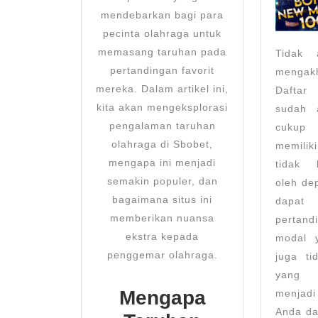
di
mendebarkan bagi para
Sbobet
pecinta olahraga untuk
memasang taruhan pada
Tidak 
pertandingan favorit
mengak
mereka. Dalam artikel ini,
Dafta
kita akan mengeksplorasi
sudah 
pengalaman taruhan
cukup 
olahraga di Sbobet,
memili
mengapa ini menjadi
tidak 
semakin populer, dan
oleh de
bagaimana situs ini
dapa
memberikan nuansa
pertan
ekstra kepada
modal y
penggemar olahraga.
juga ti
yang 
Mengapa
menjadi
Anda da