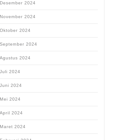
Desember 2024
November 2024
Oktober 2024
September 2024
Agustus 2024
Juli 2024
Juni 2024
Mei 2024
April 2024
Maret 2024