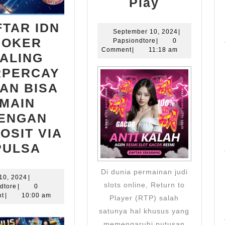
RTP
Play
Live
TAR IDN
Terupdate
September
September 10, 2024
|
POKER
Papsiondtore
10,
Papsiondtore
|
0
Bocoran
2024
Comment
|
11:18 am
ALING
Slots
RPERCAY
Gacor
DAN BISA
Hari
MAIN
Ini
ENGAN
dari
OSIT VIA
Pragmati
DAFTAR
PULSA
Play
IDN
asi
Di dunia permainan judi
POKER
Juli
 10, 2024
|
slots online, Return to
Papsiondtore
10,
dtore
|
0
PALING
2024
t
|
10:00 am
Player (RTP) salah
TERPERCAYA
satunya hal khusus yang
DAN
memengaruhi putusan