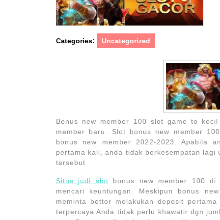
Categories:
Uncategorized
Bonus new member 100 slot game to kecil 
member baru. Slot bonus new member 100 
bonus new member 2022-2023. Apabila and
pertama kali, anda tidak berkesempatan lag
tersebut
Situs judi slot
bonus new member 100 di d
mencari keuntungan. Meskipun bonus new
meminta bettor melakukan deposit pertama 
terpercaya Anda tidak perlu khawatir dgn ju