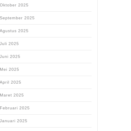
Oktober 2025
September 2025
Agustus 2025
Juli 2025
Juni 2025
Mei 2025
April 2025
Maret 2025
Februari 2025
Januari 2025