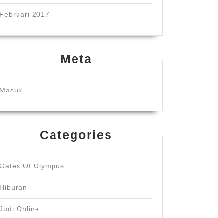
Februari 2017
Meta
Masuk
Categories
Gates Of Olympus
Hiburan
Judi Online