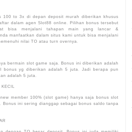
 100 to 3x di depan deposit murah diberikan khusus
ftar dalam agen Slot88 online. Pilihan bonus tersebut
at bisa menjalani tahapan main yang lancar &
da manfaatkan dalam situs kami untuk bisa menjalani
emenuhi nilai TO atau turn overnya.
ya bermain slot game saja. Bonus ini diberikan adalah
l bonus yg diberikan adalah 5 juta. Jadi berapa pun
an adalah 5 juta.
 KECIL
s new member 100% (slot game) hanya saja bonus slot
l. Bonus ini sering dianggap sebagai bonus saldo tanpa
AR
 dengan TO besar deposit. Bonus ini juda memiliki