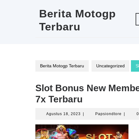
Skip
to
Berita Motogp
content
Terbaru
Berita Motogp Terbaru
Uncategorized
S
Slot Bonus New Membe
7x Terbaru
Agustus
Papsiond
Agustus 18, 2023
|
Papsiondtore
|
18,
2023