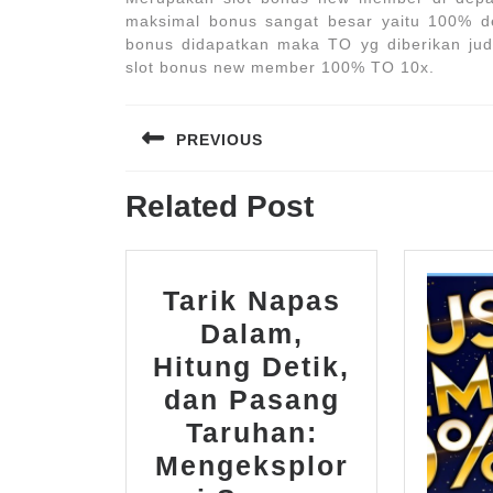
maksimal bonus sangat besar yaitu 100% d
bonus didapatkan maka TO yg diberikan jud
slot bonus new member 100% TO 10x.
Navigasi
PREVIOUS
pos
Previous
Related Post
post:
Tarik Napas
Dalam,
Hitung Detik,
dan Pasang
Taruhan:
Mengeksplor