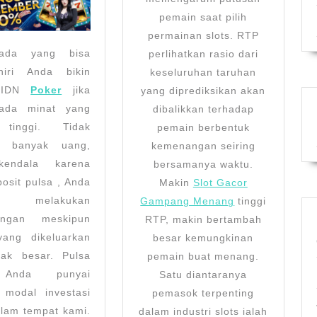
BISA
pemain saat pilih
MAIN
permainan slots. RTP
ada yang bisa
perlihatkan rasio dari
DENGAN
hiri Anda bikin
keseluruhan taruhan
DEPOSIT
r IDN
Poker
jika
yang diprediksikan akan
VIA
ada minat yang
dibalikkan terhadap
PULSA
tinggi. Tidak
pemain berbentuk
ki banyak uang,
kemenangan seiring
kendala karena
bersamanya waktu.
posit pulsa , Anda
Makin
Slot Gacor
t melakukan
Gampang Menang
tinggi
dingan meskipun
RTP, makin bertambah
ang dikeluarkan
besar kemungkinan
dak besar. Pulsa
pemain buat menang.
Anda punyai
Satu diantaranya
 modal investasi
pemasok terpenting
lam tempat kami.
dalam industri slots ialah