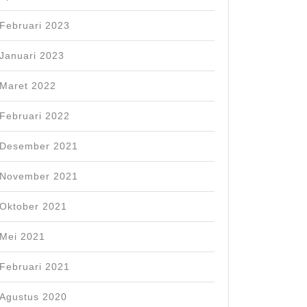
Februari 2023
:
Januari 2023
Maret 2022
Februari 2022
Desember 2021
November 2021
c
Oktober 2021
Mei 2021
Februari 2021
Agustus 2020