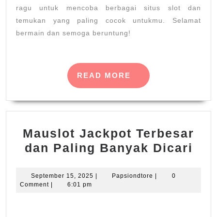
ragu untuk mencoba berbagai situs slot dan
temukan yang paling cocok untukmu. Selamat
bermain dan semoga beruntung!
READ
READ MORE
MORE
Mauslot Jackpot Terbesar
Mau
dan Paling Banyak Dicari
Jac
Ter
September
Papsiondtore
September 15, 2025
|
Papsiondtore
|
0
15,
Comment
|
6:01 pm
dan
2025
Pal