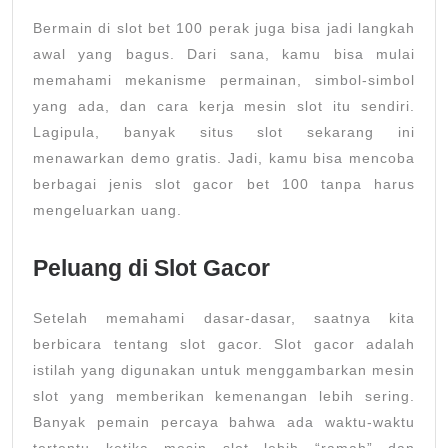
Bermain di slot bet 100 perak juga bisa jadi langkah
awal yang bagus. Dari sana, kamu bisa mulai
memahami mekanisme permainan, simbol-simbol
yang ada, dan cara kerja mesin slot itu sendiri.
Lagipula, banyak situs slot sekarang ini
menawarkan demo gratis. Jadi, kamu bisa mencoba
berbagai jenis slot gacor bet 100 tanpa harus
mengeluarkan uang.
Peluang di Slot Gacor
Setelah memahami dasar-dasar, saatnya kita
berbicara tentang slot gacor. Slot gacor adalah
istilah yang digunakan untuk menggambarkan mesin
slot yang memberikan kemenangan lebih sering.
Banyak pemain percaya bahwa ada waktu-waktu