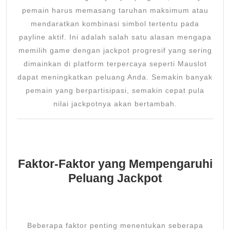
pemain harus memasang taruhan maksimum atau
mendaratkan kombinasi simbol tertentu pada
payline aktif. Ini adalah salah satu alasan mengapa
memilih game dengan jackpot progresif yang sering
dimainkan di platform terpercaya seperti Mauslot
dapat meningkatkan peluang Anda. Semakin banyak
pemain yang berpartisipasi, semakin cepat pula
nilai jackpotnya akan bertambah.
Faktor-Faktor yang Mempengaruhi
Peluang Jackpot
Beberapa faktor penting menentukan seberapa