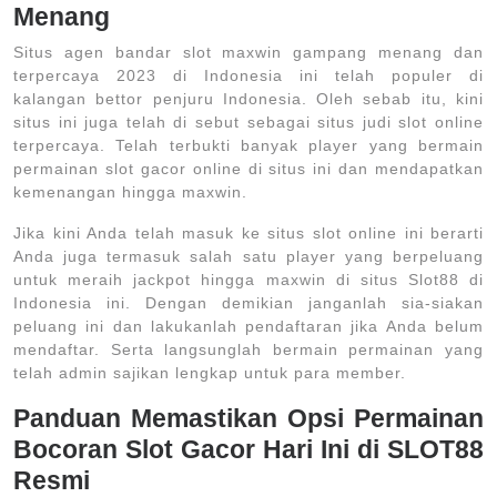
Menang
Situs agen bandar slot maxwin gampang menang dan
terpercaya 2023 di Indonesia ini telah populer di
kalangan bettor penjuru Indonesia. Oleh sebab itu, kini
situs ini juga telah di sebut sebagai situs judi slot online
terpercaya. Telah terbukti banyak player yang bermain
permainan slot gacor online di situs ini dan mendapatkan
kemenangan hingga maxwin.
Jika kini Anda telah masuk ke situs slot online ini berarti
Anda juga termasuk salah satu player yang berpeluang
untuk meraih jackpot hingga maxwin di situs Slot88 di
Indonesia ini. Dengan demikian janganlah sia-siakan
peluang ini dan lakukanlah pendaftaran jika Anda belum
mendaftar. Serta langsunglah bermain permainan yang
telah admin sajikan lengkap untuk para member.
Panduan Memastikan Opsi Permainan
Bocoran Slot Gacor Hari Ini di SLOT88
Resmi