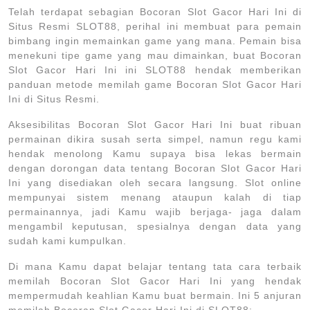
Telah terdapat sebagian Bocoran Slot Gacor Hari Ini di
Situs Resmi SLOT88, perihal ini membuat para pemain
bimbang ingin memainkan game yang mana. Pemain bisa
menekuni tipe game yang mau dimainkan, buat Bocoran
Slot Gacor Hari Ini ini SLOT88 hendak memberikan
panduan metode memilah game Bocoran Slot Gacor Hari
Ini di Situs Resmi.
Aksesibilitas Bocoran Slot Gacor Hari Ini buat ribuan
permainan dikira susah serta simpel, namun regu kami
hendak menolong Kamu supaya bisa lekas bermain
dengan dorongan data tentang Bocoran Slot Gacor Hari
Ini yang disediakan oleh secara langsung. Slot online
mempunyai sistem menang ataupun kalah di tiap
permainannya, jadi Kamu wajib berjaga- jaga dalam
mengambil keputusan, spesialnya dengan data yang
sudah kami kumpulkan.
Di mana Kamu dapat belajar tentang tata cara terbaik
memilah Bocoran Slot Gacor Hari Ini yang hendak
mempermudah keahlian Kamu buat bermain. Ini 5 anjuran