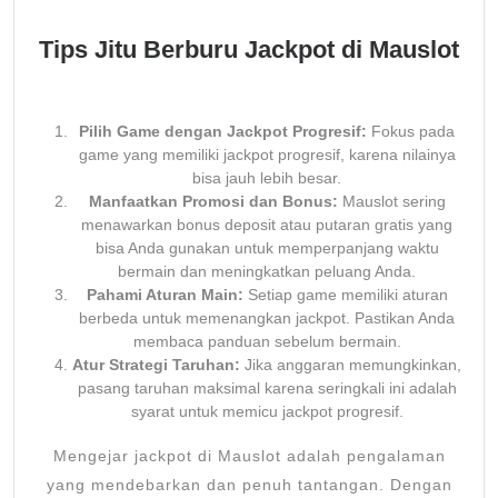
Tips Jitu Berburu Jackpot di Mauslot
Pilih Game dengan Jackpot Progresif:
Fokus pada
game yang memiliki jackpot progresif, karena nilainya
bisa jauh lebih besar.
Manfaatkan Promosi dan Bonus:
Mauslot sering
menawarkan bonus deposit atau putaran gratis yang
bisa Anda gunakan untuk memperpanjang waktu
bermain dan meningkatkan peluang Anda.
Pahami Aturan Main:
Setiap game memiliki aturan
berbeda untuk memenangkan jackpot. Pastikan Anda
membaca panduan sebelum bermain.
Atur Strategi Taruhan:
Jika anggaran memungkinkan,
pasang taruhan maksimal karena seringkali ini adalah
syarat untuk memicu jackpot progresif.
Mengejar jackpot di Mauslot adalah pengalaman
yang mendebarkan dan penuh tantangan. Dengan