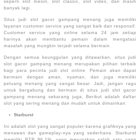
seperti slot mesin, slot classic, slot video, dan masih
banyak lagi..
Situs judi slot gacor gampang menang juga memiliki
layanan customer service yang sangat baik dan responsif.
Customer service yang online selama 24 jam setiap
harinya akan membantu pemain dalam mengatasi
masalah yang mungkin terjadi selama bermain.
Dengan semua keunggulan yang ditawarkan, situs judi
slot gacor gampang menang merupakan pilihan terbaik
bagi para pecinta judi slot online. Pemain akan dapat
bermain dengan aman, nyaman, dan juga memiliki
peluang menang yang sangat besar. Jadi, jangan ragu
untuk bergabung dan bermain di situs judi slot gacor
gampang menang sekarang juga, Berikut adalah daftar
slot yang sering menang dan mudah untuk dimainkan:
Starburst
Ini adalah slot yang sangat populer karena grafiknya yang
menawan dan gameplay-nya yang sederhana. Starburst
memiliki RTP 96,1%, yang merupakan salah satu yang