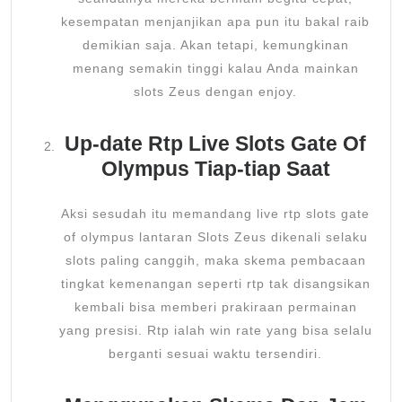
kesempatan menjanjikan apa pun itu bakal raib
demikian saja. Akan tetapi, kemungkinan
menang semakin tinggi kalau Anda mainkan
slots Zeus dengan enjoy.
Up-date Rtp Live Slots Gate Of
Olympus Tiap-tiap Saat
Aksi sesudah itu memandang live rtp slots gate
of olympus lantaran Slots Zeus dikenali selaku
slots paling canggih, maka skema pembacaan
tingkat kemenangan seperti rtp tak disangsikan
kembali bisa memberi prakiraan permainan
yang presisi. Rtp ialah win rate yang bisa selalu
berganti sesuai waktu tersendiri.