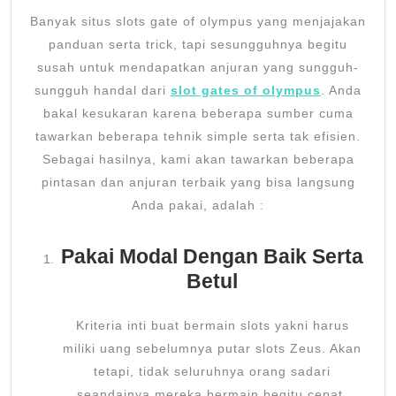
Banyak situs slots gate of olympus yang menjajakan
panduan serta trick, tapi sesungguhnya begitu
susah untuk mendapatkan anjuran yang sungguh-
sungguh handal dari
slot gates of olympus
. Anda
bakal kesukaran karena beberapa sumber cuma
tawarkan beberapa tehnik simple serta tak efisien.
Sebagai hasilnya, kami akan tawarkan beberapa
pintasan dan anjuran terbaik yang bisa langsung
Anda pakai, adalah :
Pakai Modal Dengan Baik Serta
Betul
Kriteria inti buat bermain slots yakni harus
miliki uang sebelumnya putar slots Zeus. Akan
tetapi, tidak seluruhnya orang sadari
seandainya mereka bermain begitu cepat,