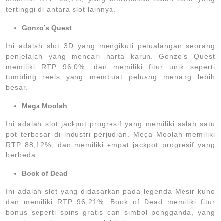
tertinggi di antara slot lainnya.
Gonzo’s Quest
Ini adalah slot 3D yang mengikuti petualangan seorang
penjelajah yang mencari harta karun. Gonzo’s Quest
memiliki RTP 96,0%, dan memiliki fitur unik seperti
tumbling reels yang membuat peluang menang lebih
besar.
Mega Moolah
Ini adalah slot jackpot progresif yang memiliki salah satu
pot terbesar di industri perjudian. Mega Moolah memiliki
RTP 88,12%, dan memiliki empat jackpot progresif yang
berbeda.
Book of Dead
Ini adalah slot yang didasarkan pada legenda Mesir kuno
dan memiliki RTP 96,21%. Book of Dead memiliki fitur
bonus seperti spins gratis dan simbol pengganda, yang