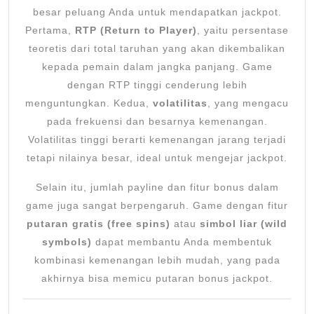
besar peluang Anda untuk mendapatkan jackpot.
Pertama,
RTP (Return to Player)
, yaitu persentase
teoretis dari total taruhan yang akan dikembalikan
kepada pemain dalam jangka panjang. Game
dengan RTP tinggi cenderung lebih
menguntungkan. Kedua,
volatilitas
, yang mengacu
pada frekuensi dan besarnya kemenangan.
Volatilitas tinggi berarti kemenangan jarang terjadi
tetapi nilainya besar, ideal untuk mengejar jackpot.
Selain itu, jumlah payline dan fitur bonus dalam
game juga sangat berpengaruh. Game dengan fitur
putaran gratis (free spins)
atau
simbol liar (wild
symbols)
dapat membantu Anda membentuk
kombinasi kemenangan lebih mudah, yang pada
akhirnya bisa memicu putaran bonus jackpot.