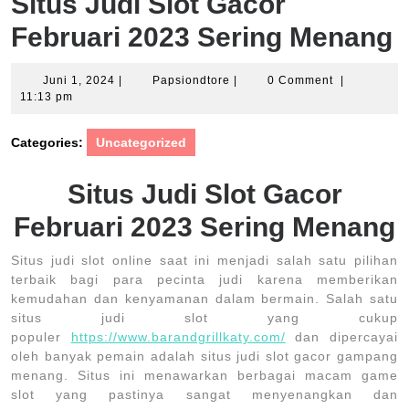
Situs Judi Slot Gacor
Februari 2023 Sering Menang
Juni
Papsiondtore
Juni 1, 2024
|
Papsiondtore
|
0 Comment
|
1,
11:13 pm
2024
Categories:
Uncategorized
Situs Judi Slot Gacor
Februari 2023 Sering Menang
Situs judi slot online saat ini menjadi salah satu pilihan
terbaik bagi para pecinta judi karena memberikan
kemudahan dan kenyamanan dalam bermain. Salah satu
situs judi slot yang cukup
populer
https://www.barandgrillkaty.com/
dan dipercayai
oleh banyak pemain adalah situs judi slot gacor gampang
menang. Situs ini menawarkan berbagai macam game
slot yang pastinya sangat menyenangkan dan