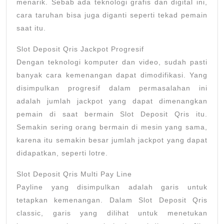
menarik. Sebab ada teknologi grafis dan digital ini,
cara taruhan bisa juga diganti seperti tekad pemain
saat itu.
Slot Deposit Qris Jackpot Progresif
Dengan teknologi komputer dan video, sudah pasti
banyak cara kemenangan dapat dimodifikasi. Yang
disimpulkan progresif dalam permasalahan ini
adalah jumlah jackpot yang dapat dimenangkan
pemain di saat bermain Slot Deposit Qris itu.
Semakin sering orang bermain di mesin yang sama,
karena itu semakin besar jumlah jackpot yang dapat
didapatkan, seperti lotre.
Slot Deposit Qris Multi Pay Line
Payline yang disimpulkan adalah garis untuk
tetapkan kemenangan. Dalam Slot Deposit Qris
classic, garis yang dilihat untuk menetukan