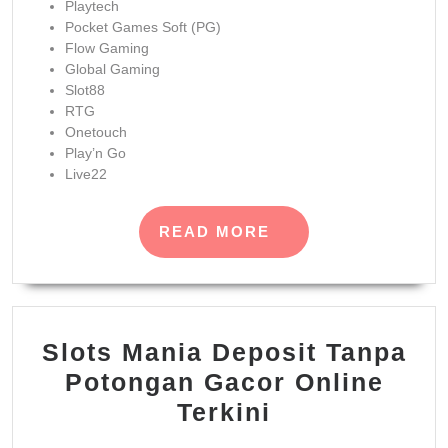
Playtech
Pocket Games Soft (PG)
Flow Gaming
Global Gaming
Slot88
RTG
Onetouch
Play’n Go
Live22
READ
READ MORE
MORE
Slots Mania Deposit Tanpa
Potongan Gacor Online
Slots
Terkini
Mania