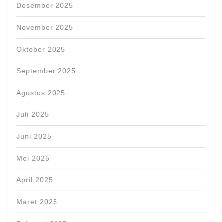
Desember 2025
November 2025
Oktober 2025
September 2025
Agustus 2025
Juli 2025
Juni 2025
Mei 2025
April 2025
Maret 2025