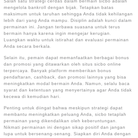
Salah satu strategi cerdas dalam bermain sicbo adalah
mengelola bankroll dengan bijak. Tetapkan batas
maksimum untuk taruhan sehingga Anda tidak kehilangan
lebih dari yang Anda mampu. Disiplin adalah kunci dalam
permainan ini. Jangan terbawa suasana untuk terus
bermain hanya karena ingin mengejar kerugian.
Luangkan waktu untuk istirahat dan evaluasi permainan
Anda secara berkala.
Selain itu, pemain dapat memanfaatkan berbagai bonus
dan promosi yang ditawarkan oleh situs sicbo online
terpercaya. Banyak platform memberikan bonus
pendaftaran, cashback, dan promosi lainnya yang bisa
meningkatkan modal bermain Anda. Namun, selalu baca
syarat dan ketentuan yang menyertainya agar Anda tidak
kecewa di kemudian hari.
Penting untuk diingat bahwa meskipun strategi dapat
membantu meningkatkan peluang Anda, sicbo tetaplah
permainan yang dikendalikan oleh keberuntungan.
Nikmati permainan ini dengan sikap positif dan jangan
lupa untuk bersenang-senang. Siapkan diri Anda dengan