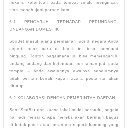
hukum, ketentuan pada tempat selalu mengincar,
siap menghujani parade kami.
6.1 PENGARUH TERHADAP PERUNDANG-
UNDANGAN DOMESTIK
SboBet masuk ajang permainan judi di negara Anda
seperti anak baru di block ini bisa membuat
bingung. Tonton bagaimana ini bisa memengaruhi
undang-undang dan ketentuan permainan judi pada
tempat – Anda awalannya awalnya sebelumnya
tidak pernah kenali kapan acara pesta itu akan
ditutup.
6.2 KOLABORASI DENGAN PEMERINTAH DAERAH
Saat SboBet dan kuasa lokal mulai berpadu, segala
hal jadi menarik. Apa mereka akan bermain bagus
di kotak pasir atau berantem seperti kambing yang