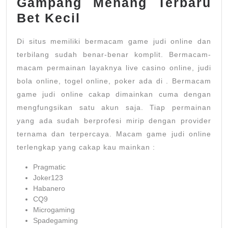
Gampang Menang Terbaru
Bet Kecil
Di situs memiliki bermacam game judi online dan
terbilang sudah benar-benar komplit. Bermacam-
macam permainan layaknya live casino online, judi
bola online, togel online, poker ada di . Bermacam
game judi online cakap dimainkan cuma dengan
mengfungsikan satu akun saja. Tiap permainan
yang ada sudah berprofesi mirip dengan provider
ternama dan terpercaya. Macam game judi online
terlengkap yang cakap kau mainkan :
Pragmatic
Joker123
Habanero
CQ9
Microgaming
Spadegaming