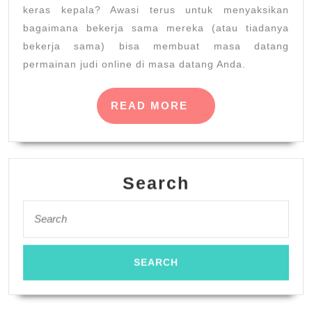
keras kepala? Awasi terus untuk menyaksikan
bagaimana bekerja sama mereka (atau tiadanya
bekerja sama) bisa membuat masa datang
permainan judi online di masa datang Anda.
READ
READ MORE
MORE
Search
Search
for: