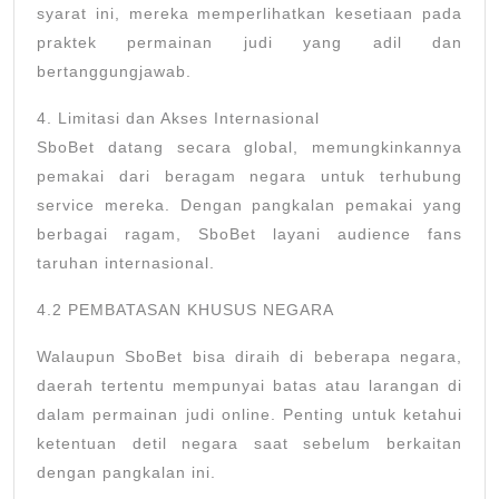
syarat ini, mereka memperlihatkan kesetiaan pada
praktek permainan judi yang adil dan
bertanggungjawab.
4. Limitasi dan Akses Internasional
SboBet datang secara global, memungkinkannya
pemakai dari beragam negara untuk terhubung
service mereka. Dengan pangkalan pemakai yang
berbagai ragam, SboBet layani audience fans
taruhan internasional.
4.2 PEMBATASAN KHUSUS NEGARA
Walaupun SboBet bisa diraih di beberapa negara,
daerah tertentu mempunyai batas atau larangan di
dalam permainan judi online. Penting untuk ketahui
ketentuan detil negara saat sebelum berkaitan
dengan pangkalan ini.