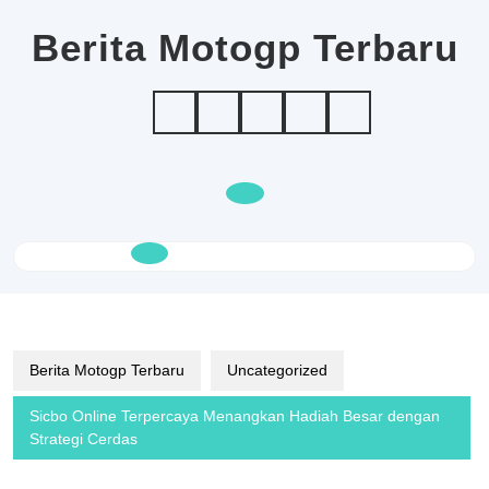
Skip
to
Berita Motogp Terbaru
content
Open
Button
Berita Motogp Terbaru
Uncategorized
Sicbo Online Terpercaya Menangkan Hadiah Besar dengan
Strategi Cerdas