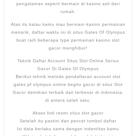
pengalaman seperti bermain di kasino asli dari
rumah.
Atas itu kalau kamu mau bermain kasino permainan
menarik, daftar waktu ini di situs Gates Of Olympus
buat raih beberapa type permainan kasino slot
gacor menghibur!
Teknik Daftar Account Situs Slot Online Serius
Gacor Di Gates Of Olympus
Berikut tehnik metode pendaftaran account slot
gates pf olympus online begitu gacor di situs Slot
Gacor demikian terbaik dan terbesar di indonesia,
di antara salah satu:
Akses link resmi situs slot gacor
Setelah itu pastini dan pencet tombol daftar
Isi data berlaku sama dengan indentitas kamu