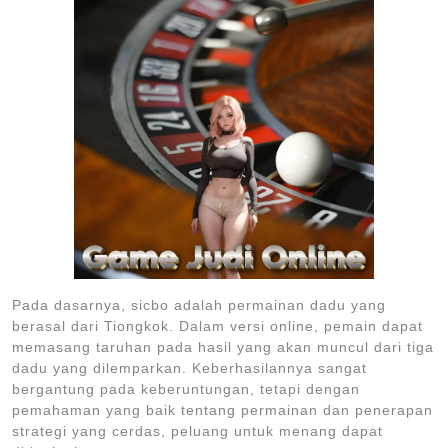
Pada dasarnya, sicbo adalah permainan dadu yang
berasal dari Tiongkok. Dalam versi online, pemain dapat
memasang taruhan pada hasil yang akan muncul dari tiga
dadu yang dilemparkan. Keberhasilannya sangat
bergantung pada keberuntungan, tetapi dengan
pemahaman yang baik tentang permainan dan penerapan
strategi yang cerdas, peluang untuk menang dapat