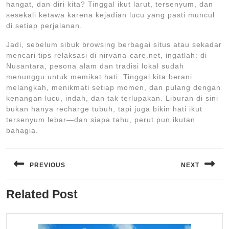
hangat, dan diri kita? Tinggal ikut larut, tersenyum, dan
sesekali ketawa karena kejadian lucu yang pasti muncul
di setiap perjalanan.
Jadi, sebelum sibuk browsing berbagai situs atau sekadar
mencari tips relaksasi di nirvana-care.net, ingatlah: di
Nusantara, pesona alam dan tradisi lokal sudah
menunggu untuk memikat hati. Tinggal kita berani
melangkah, menikmati setiap momen, dan pulang dengan
kenangan lucu, indah, dan tak terlupakan. Liburan di sini
bukan hanya recharge tubuh, tapi juga bikin hati ikut
tersenyum lebar—dan siapa tahu, perut pun ikutan
bahagia.
Navigasi
pos
PREVIOUS
NEXT
Previous
Next
Related Post
post:
post: