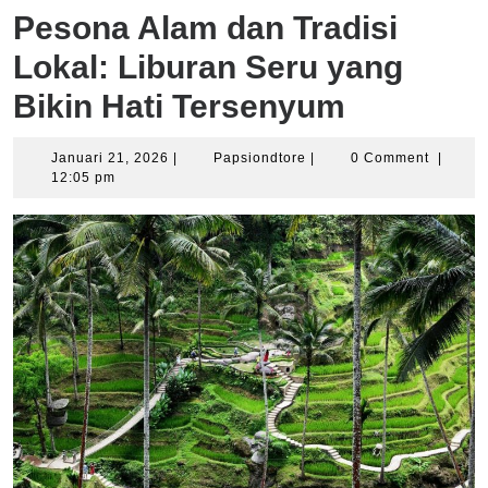
Pesona Alam dan Tradisi
Lokal: Liburan Seru yang
Bikin Hati Tersenyum
Januari
Papsiondtore
Januari 21, 2026
|
Papsiondtore
|
0 Comment
|
21,
12:05 pm
2026