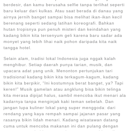
berdesir, dan kamu berusaha selfie tanpa terlihat seperti
baru keluar dari kulkas. Atau saat berada di danau yang
airnya jernih banget sampai bisa melihat ikan-ikan kecil
berenang seperti sedang latihan koreografi. Bahkan
hutan tropisnya pun penuh misteri dan keindahan yang
kadang bikin kita tersenyum geli karena baru sadar ada
monyet yang lebih lihai naik pohon daripada kita naik
tangga hotel.
Selain alam, tradisi lokal Indonesia juga nggak kalah
menghibur. Setiap daerah punya tarian, musik, dan
upacara adat yang unik. Menonton pertunjukan tari
tradisional kadang bikin kita terkagum-kagum, kadang
bikin kita berpikir, “Ini kostumnya berat banget, ya? Tapi
keren!” Musik gamelan atau angklung bisa bikin telinga
kita merasa dipijat halus, sambil mencoba ikut menari ala
kadarnya tanpa menginjak kaki teman sebelah. Dan
jangan lupa kuliner lokal yang super menggoda: dari
rendang yang kaya rempah sampai jajanan pasar yang
rasanya bikin lidah menari. Kadang wisatawan datang
cuma untuk mencoba makanan ini dan pulang dengan