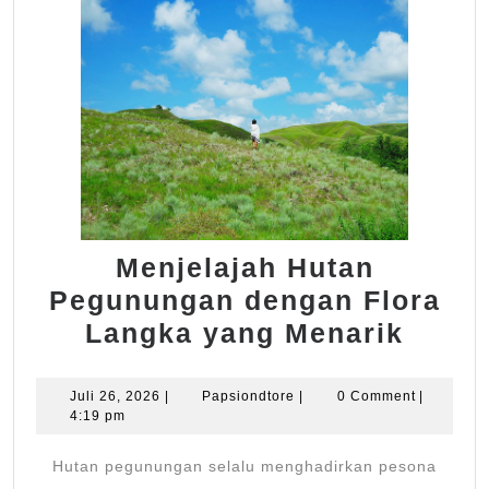
Menjelajah Hutan
Pegunungan dengan Flora
Menje
Langka yang Menarik
Huta
Pegu
Juli
Papsiondtore
Juli 26, 2026
|
Papsiondtore
|
0 Comment
|
26,
4:19 pm
deng
2026
Flora
Hutan pegunungan selalu menghadirkan pesona