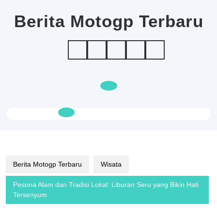
Skip
to
Berita Motogp Terbaru
content
Open
Button
Berita Motogp Terbaru
Wisata
Pesona Alam dan Tradisi Lokal: Liburan Seru yang Bikin Hati
Tersenyum