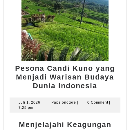
Pesona Candi Kuno yang
Menjadi Warisan Budaya
Pesona
Dunia Indonesia
Candi
Kuno
Juli
Papsiondtore
Juli 1, 2026
|
Papsiondtore
|
0 Comment
|
1,
7:25 pm
yang
2026
Menjadi
Menjelajahi Keagungan
Warisan