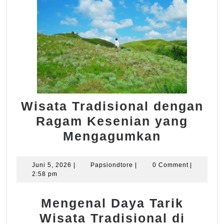
Wisata Tradisional dengan
Ragam Kesenian yang
Wisata
Mengagumkan
Tradision
dengan
Juni
Papsiondtore
Juni 5, 2026
|
Papsiondtore
|
0 Comment
|
5,
2:58 pm
Ragam
2026
Kesenian
Mengenal Daya Tarik
yang
Wisata Tradisional di