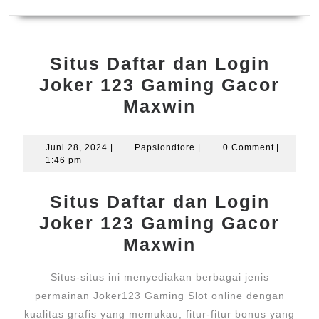
Situs Daftar dan Login
Joker 123 Gaming Gacor
Situs
Maxwin
Daftar
dan
Juni
Papsiondtore
Juni 28, 2024
|
Papsiondtore
|
0 Comment
|
28,
1:46 pm
Login
2024
Joker
Situs Daftar dan Login
123
Joker 123 Gaming Gacor
Gaming
Maxwin
Gacor
Maxwin
Situs-situs ini menyediakan berbagai jenis
permainan Joker123 Gaming Slot online dengan
kualitas grafis yang memukau, fitur-fitur bonus yang