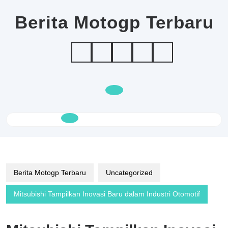
Skip
to
Berita Motogp Terbaru
content
Open
Button
Berita Motogp Terbaru
Uncategorized
Mitsubishi Tampilkan Inovasi Baru dalam Industri Otomotif