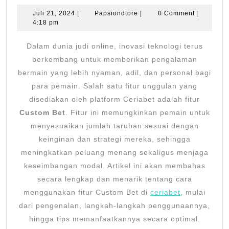
Fitur
Juli
Papsiondtore
Juli 21, 2024
|
Papsiondtore
|
0 Comment
|
21,
4:18 pm
Custom
2024
Bet
Dalam dunia judi online, inovasi teknologi terus
di
berkembang untuk memberikan pengalaman
Ceriabet
bermain yang lebih nyaman, adil, dan personal bagi
para pemain. Salah satu fitur unggulan yang
Pandua
disediakan oleh platform Ceriabet adalah fitur
Lengkap
Custom Bet
. Fitur ini memungkinkan pemain untuk
untuk
menyesuaikan jumlah taruhan sesuai dengan
Pengal
keinginan dan strategi mereka, sehingga
Bermain
meningkatkan peluang menang sekaligus menjaga
yang
keseimbangan modal. Artikel ini akan membahas
secara lengkap dan menarik tentang cara
Lebih
menggunakan fitur Custom Bet di
ceriabet
, mulai
Persona
dari pengenalan, langkah-langkah penggunaannya,
dan
hingga tips memanfaatkannya secara optimal.
Mengun