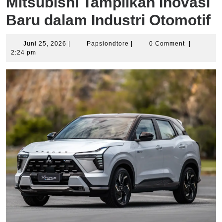
Mitsubishi Tampilkan Inovasi
Baru dalam Industri Otomotif
Juni
Papsiondtore
Juni 25, 2026
|
Papsiondtore
|
0 Comment
|
25,
2:24 pm
2026