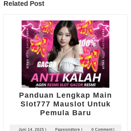
Related Post
post:
post:
Panduan Lengkap Main
Slot777 Mauslot Untuk
Panduan
Pemula Baru
Lengkap
Main
Juni
Papsiondtore
Juni 14, 2025
|
Papsiondtore
|
0 Comment
|