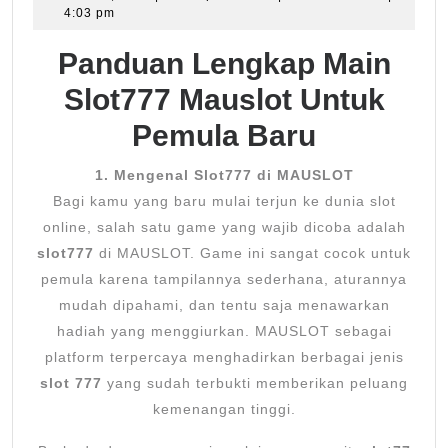
14,
4:03 pm
Slot777
2025
Mauslot
Panduan Lengkap Main
Untuk
Slot777 Mauslot Untuk
Pemula
Pemula Baru
Baru
1. Mengenal Slot777 di MAUSLOT
Bagi kamu yang baru mulai terjun ke dunia slot
online, salah satu game yang wajib dicoba adalah
slot777
di MAUSLOT. Game ini sangat cocok untuk
pemula karena tampilannya sederhana, aturannya
mudah dipahami, dan tentu saja menawarkan
hadiah yang menggiurkan. MAUSLOT sebagai
platform terpercaya menghadirkan berbagai jenis
slot 777
yang sudah terbukti memberikan peluang
kemenangan tinggi.