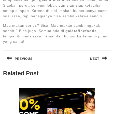
tetap enak banget,
galatafinefoods
adalah pilihan tepat.
Siapkan perut, senyum lebar, dan siap-siap ketagihan
setiap suapan. Karena di sini, makan itu seriusnya cuma
soal rasa, tapi bahagianya bisa sambil ketawa sendiri.
Mau makan serius? Bisa. Mau makan sambil ngakak
sendiri? Bisa juga. Semua ada di
galatafinefoods
,
tempat di mana rasa nikmat dan humor bertemu di piring
yang sama!
Navigasi
pos
PREVIOUS
NEXT
Previous
Next
Related Post
post:
post: