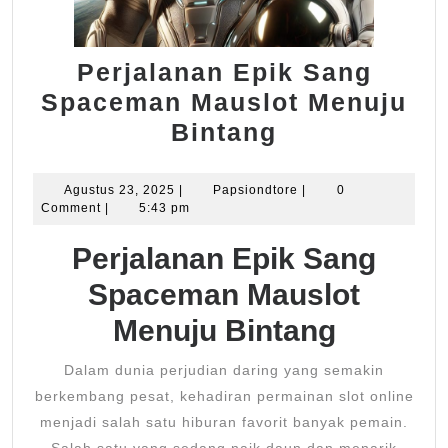
Perjalanan Epik Sang
Spaceman Mauslot Menuju
Perjalanan
Bintang
Epik
Sang
Agustus
Papsiondtore
Agustus 23, 2025
|
Papsiondtore
|
0
23,
Comment
|
5:43 pm
Spaceman
2025
Mauslot
Perjalanan Epik Sang
Menuju
Spaceman Mauslot
Bintang
Menuju Bintang
Dalam dunia perjudian daring yang semakin
berkembang pesat, kehadiran permainan slot online
menjadi salah satu hiburan favorit banyak pemain.
Salah satu yang sedang naik daun dan menarik