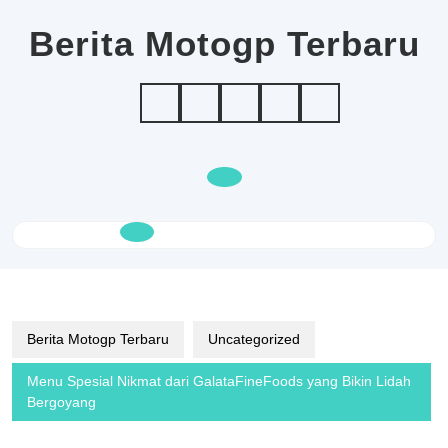
Skip
to
Berita Motogp Terbaru
content
Open
Button
Berita Motogp Terbaru
Uncategorized
Menu Spesial Nikmat dari GalataFineFoods yang Bikin Lidah
Bergoyang