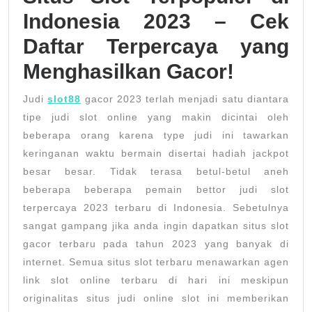
2023
Indonesia 2023 – Cek
–
Daftar Terpercaya yang
Cek
Menghasilkan Gacor!
Dafta
Terpe
Judi
slot88
gacor 2023 terlah menjadi satu diantara
yang
tipe judi slot online yang makin dicintai oleh
Mengh
beberapa orang karena type judi ini tawarkan
keringanan waktu bermain disertai hadiah jackpot
Gacor
besar besar. Tidak terasa betul-betul aneh
beberapa beberapa pemain bettor judi slot
terpercaya 2023 terbaru di Indonesia. Sebetulnya
sangat gampang jika anda ingin dapatkan situs slot
gacor terbaru pada tahun 2023 yang banyak di
internet. Semua situs slot terbaru menawarkan agen
link slot online terbaru di hari ini meskipun
originalitas situs judi online slot ini memberikan