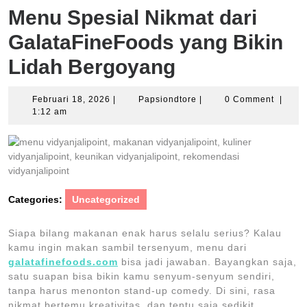
Menu Spesial Nikmat dari
GalataFineFoods yang Bikin
Lidah Bergoyang
Februari
Papsiondtore
Februari 18, 2026
|
Papsiondtore
|
0 Comment
|
18,
1:12 am
2026
Categories:
Uncategorized
Siapa bilang makanan enak harus selalu serius? Kalau
kamu ingin makan sambil tersenyum, menu dari
galatafinefoods.com
bisa jadi jawaban. Bayangkan saja,
satu suapan bisa bikin kamu senyum-senyum sendiri,
tanpa harus menonton stand-up comedy. Di sini, rasa
nikmat bertemu kreativitas, dan tentu saja sedikit