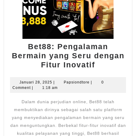
Bet88: Pengalaman
Bermain yang Seru dengan
Bet88:
Fitur Inovatif
Pengalam
Bermain
Januari
Papsiondtore
Januari 28, 2025
|
Papsiondtore
|
0
28,
Comment
|
1:18 am
yang
2025
Seru
Dalam dunia perjudian online, Bet88 telah
dengan
membuktikan dirinya sebagai salah satu platform
Fitur
yang menyediakan pengalaman bermain yang seru
dan menguntungkan. Berbekal fitur-fitur inovatif dan
Inovatif
kualitas pelayanan yang tinggi, Bet88 berhasil