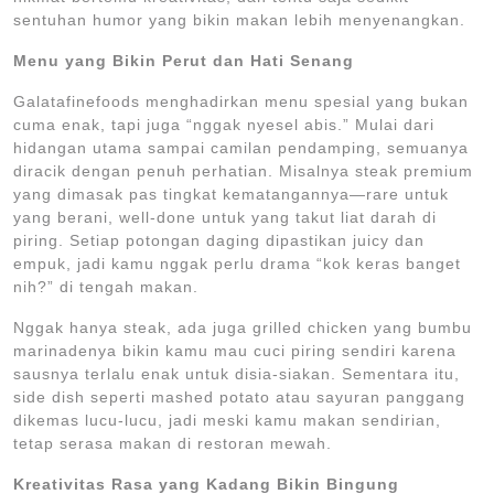
sentuhan humor yang bikin makan lebih menyenangkan.
Menu yang Bikin Perut dan Hati Senang
Galatafinefoods menghadirkan menu spesial yang bukan
cuma enak, tapi juga “nggak nyesel abis.” Mulai dari
hidangan utama sampai camilan pendamping, semuanya
diracik dengan penuh perhatian. Misalnya steak premium
yang dimasak pas tingkat kematangannya—rare untuk
yang berani, well-done untuk yang takut liat darah di
piring. Setiap potongan daging dipastikan juicy dan
empuk, jadi kamu nggak perlu drama “kok keras banget
nih?” di tengah makan.
Nggak hanya steak, ada juga grilled chicken yang bumbu
marinadenya bikin kamu mau cuci piring sendiri karena
sausnya terlalu enak untuk disia-siakan. Sementara itu,
side dish seperti mashed potato atau sayuran panggang
dikemas lucu-lucu, jadi meski kamu makan sendirian,
tetap serasa makan di restoran mewah.
Kreativitas Rasa yang Kadang Bikin Bingung