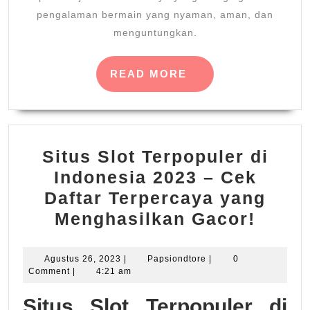
pengalaman bermain yang nyaman, aman, dan
menguntungkan.
READ
READ MORE
MORE
Situs Slot Terpopuler di
Indonesia 2023 – Cek
Daftar Terpercaya yang
Situs
Menghasilkan Gacor!
Slot
Terpo
Agustus
Papsiondtore
Agustus 26, 2023
|
Papsiondtore
|
0
26,
Comment
|
4:21 am
di
2023
Indon
Situs Slot Terpopuler di