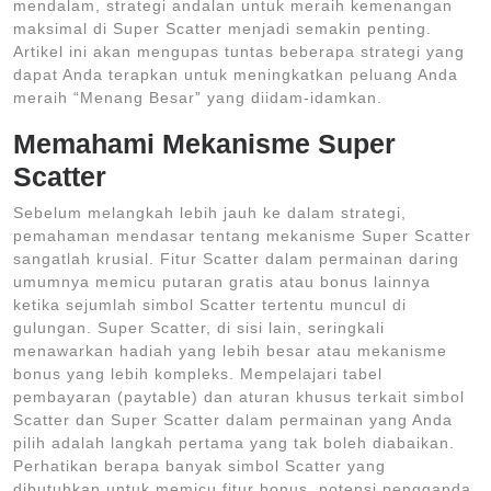
mendalam, strategi andalan untuk meraih kemenangan
maksimal di Super Scatter menjadi semakin penting.
Artikel ini akan mengupas tuntas beberapa strategi yang
dapat Anda terapkan untuk meningkatkan peluang Anda
meraih “Menang Besar” yang diidam-idamkan.
Memahami Mekanisme Super
Scatter
Sebelum melangkah lebih jauh ke dalam strategi,
pemahaman mendasar tentang mekanisme Super Scatter
sangatlah krusial. Fitur Scatter dalam permainan daring
umumnya memicu putaran gratis atau bonus lainnya
ketika sejumlah simbol Scatter tertentu muncul di
gulungan. Super Scatter, di sisi lain, seringkali
menawarkan hadiah yang lebih besar atau mekanisme
bonus yang lebih kompleks. Mempelajari tabel
pembayaran (paytable) dan aturan khusus terkait simbol
Scatter dan Super Scatter dalam permainan yang Anda
pilih adalah langkah pertama yang tak boleh diabaikan.
Perhatikan berapa banyak simbol Scatter yang
dibutuhkan untuk memicu fitur bonus, potensi pengganda