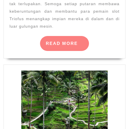
tak terlupakan. Semoga setiap putaran membawa
keberuntungan dan membantu para pemain slot
Triofus menangkap impian mereka di dalam dan di
luar gulungan mesin.
READ
READ MORE
MORE