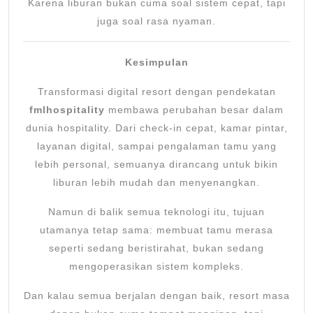
Karena liburan bukan cuma soal sistem cepat, tapi
juga soal rasa nyaman.
Kesimpulan
Transformasi digital resort dengan pendekatan
fmlhospitality
membawa perubahan besar dalam
dunia hospitality. Dari check-in cepat, kamar pintar,
layanan digital, sampai pengalaman tamu yang
lebih personal, semuanya dirancang untuk bikin
liburan lebih mudah dan menyenangkan.
Namun di balik semua teknologi itu, tujuan
utamanya tetap sama: membuat tamu merasa
seperti sedang beristirahat, bukan sedang
mengoperasikan sistem kompleks.
Dan kalau semua berjalan dengan baik, resort masa