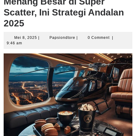
Menang Besar di Super
Scatter, Ini Strategi Andalan
2025
Mei
Papsiondtore
Mei 8, 2025
|
Papsiondtore
|
0 Comment
|
8,
9:46 am
2025