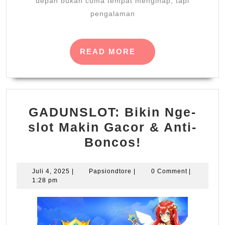
depan bukan cuma tempat menginap, tapi
pengalaman
READ
READ MORE
MORE
GADUNSLOT: Bikin Nge-
slot Makin Gacor & Anti-
GADUNSLOT
Boncos!
Bikin
Nge-
Juli
Papsiondtore
Juli 4, 2025
|
Papsiondtore
|
0 Comment
|
4,
1:28 pm
slot
2025
Makin
Gacor