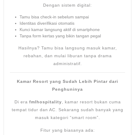
Dengan sistem digital:
Tamu bisa check-in sebelum sampai
Identitas diverifikasi otomatis
Kunci kamar langsung aktif di smartphone
Tanpa form kertas yang bikin tangan pegal
Hasilnya? Tamu bisa langsung masuk kamar,
rebahan, dan mulai liburan tanpa drama
administratif.
Kamar Resort yang Sudah Lebih Pintar dari
Penghuninya
Di era
fmlhospitality
, kamar resort bukan cuma
tempat tidur dan AC. Sekarang sudah banyak yang
masuk kategori “smart room”.
Fitur yang biasanya ada: