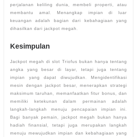
perjalanan keliling dunia, membeli properti, atau
membantu amal. Menangkap impian di luar
keuangan adalah bagian dari kebahagiaan yang
dihasilkan dari jackpot megah.
Kesimpulan
Jackpot megah di slot Triofus bukan hanya tentang
angka yang besar di layar, tetapi juga tentang
impian yang dapat diwujudkan. Mengidentifikasi
mesin dengan jackpot besar, menerapkan strategi
maksimum taruhan, memanfaatkan fitur bonus, dan
memiliki ketekunan dalam permainan adalah
langkah-langkah menuju pencapaian impian ini.
Bagi banyak pemain, jackpot megah bukan hanya
hadiah finansial, tetapi juga merupakan langkah
menuju mewujudkan impian dan kebahagiaan yang