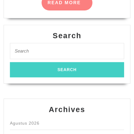
READ
READ MORE
MORE
Search
Search
for:
Archives
Agustus 2026