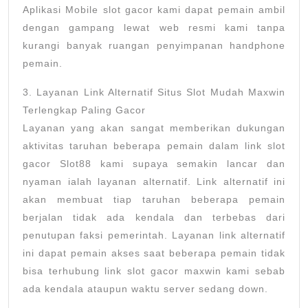
Aplikasi Mobile slot gacor kami dapat pemain ambil
dengan gampang lewat web resmi kami tanpa
kurangi banyak ruangan penyimpanan handphone
pemain.
3. Layanan Link Alternatif Situs Slot Mudah Maxwin
Terlengkap Paling Gacor
Layanan yang akan sangat memberikan dukungan
aktivitas taruhan beberapa pemain dalam link slot
gacor Slot88 kami supaya semakin lancar dan
nyaman ialah layanan alternatif. Link alternatif ini
akan membuat tiap taruhan beberapa pemain
berjalan tidak ada kendala dan terbebas dari
penutupan faksi pemerintah. Layanan link alternatif
ini dapat pemain akses saat beberapa pemain tidak
bisa terhubung link slot gacor maxwin kami sebab
ada kendala ataupun waktu server sedang down.