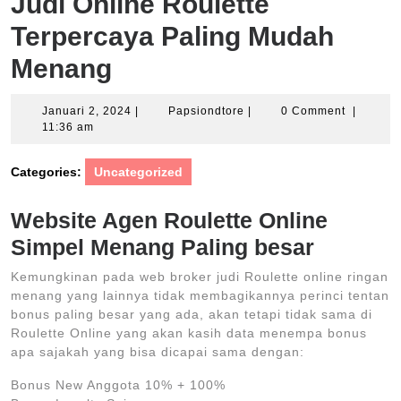
Judi Online Roulette
Terpercaya Paling Mudah
Menang
Januari
Papsiondtore
Januari 2, 2024
|
Papsiondtore
|
0 Comment
|
2,
11:36 am
2024
Categories:
Uncategorized
Website Agen Roulette Online
Simpel Menang Paling besar
Kemungkinan pada web broker judi Roulette online ringan
menang yang lainnya tidak membagikannya perinci tentan
bonus paling besar yang ada, akan tetapi tidak sama di
Roulette Online yang akan kasih data menempa bonus
apa sajakah yang bisa dicapai sama dengan:
Bonus New Anggota 10% + 100%