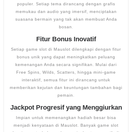
populer. Setiap tema dirancang dengan grafis
memukau dan audio yang imersif, menciptakan
suasana bermain yang tak akan membuat Anda
bosan.
Fitur Bonus Inovatif
Setiap game slot di Mauslot dilengkapi dengan fitur
bonus unik yang dapat meningkatkan peluang
kemenangan Anda secara signifikan. Mulai dari
Free Spins, Wilds, Scatters, hingga mini-game
interaktif, semua fitur ini dirancang untuk
memberikan kejutan dan keuntungan tambahan bagi
pemain.
Jackpot Progresif yang Menggiurkan
Impian untuk memenangkan hadiah besar bisa
menjadi kenyataan di Mauslot. Banyak game slot