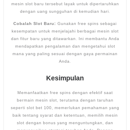
mesin slot baru tersebut layak untuk dipertaruhkan
dengan uang sungguhan di kemudian hari.
Cobalah Slot Baru:
Gunakan free spins sebagai
kesempatan untuk menjelajahi berbagai mesin slot
dan fitur baru yang ditawarkan. Ini membantu Anda
mendapatkan pengalaman dan mengetahui slot
mana yang paling sesuai dengan gaya permainan
Anda.
Kesimpulan
Memanfaatkan free spins dengan efektif saat
bermain mesin slot, terutama dengan taruhan
seperti slot bet 100, memerlukan pemahaman yang
baik tentang syarat dan ketentuan, memilih mesin
slot dengan bonus yang menguntungkan, dan