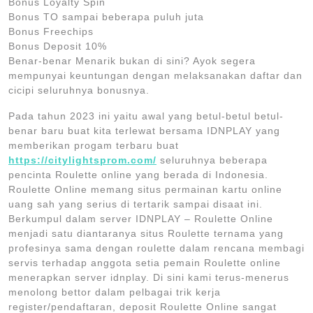
Bonus Loyalty Spin
Bonus TO sampai beberapa puluh juta
Bonus Freechips
Bonus Deposit 10%
Benar-benar Menarik bukan di sini? Ayok segera
mempunyai keuntungan dengan melaksanakan daftar dan
cicipi seluruhnya bonusnya.
Pada tahun 2023 ini yaitu awal yang betul-betul betul-
benar baru buat kita terlewat bersama IDNPLAY yang
memberikan progam terbaru buat
https://citylightsprom.com/
seluruhnya beberapa
pencinta Roulette online yang berada di Indonesia.
Roulette Online memang situs permainan kartu online
uang sah yang serius di tertarik sampai disaat ini.
Berkumpul dalam server IDNPLAY – Roulette Online
menjadi satu diantaranya situs Roulette ternama yang
profesinya sama dengan roulette dalam rencana membagi
servis terhadap anggota setia pemain Roulette online
menerapkan server idnplay. Di sini kami terus-menerus
menolong bettor dalam pelbagai trik kerja
register/pendaftaran, deposit Roulette Online sangat