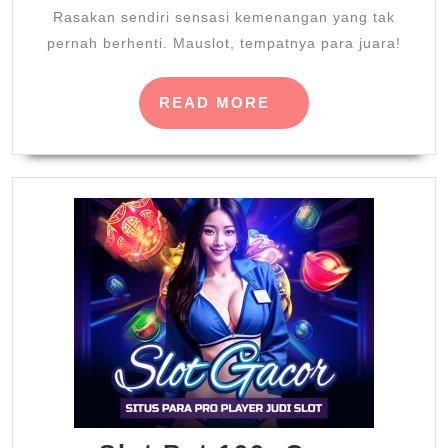
Rasakan sendiri sensasi kemenangan yang tak
pernah berhenti. Mauslot, tempatnya para juara!
READ
READ MORE
MORE