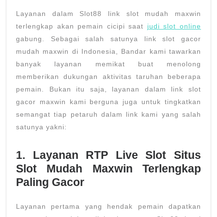
Layanan dalam Slot88 link slot mudah maxwin
terlengkap akan pemain cicipi saat
judi slot online
gabung. Sebagai salah satunya link slot gacor
mudah maxwin di Indonesia, Bandar kami tawarkan
banyak layanan memikat buat menolong
memberikan dukungan aktivitas taruhan beberapa
pemain. Bukan itu saja, layanan dalam link slot
gacor maxwin kami berguna juga untuk tingkatkan
semangat tiap petaruh dalam link kami yang salah
satunya yakni:
1. Layanan RTP Live Slot Situs
Slot Mudah Maxwin Terlengkap
Paling Gacor
Layanan pertama yang hendak pemain dapatkan