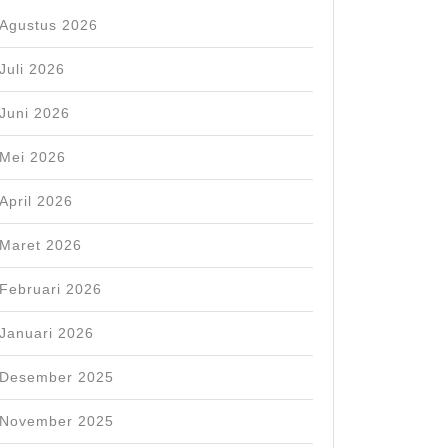
Agustus 2026
Juli 2026
Juni 2026
Mei 2026
April 2026
Maret 2026
Februari 2026
Januari 2026
Desember 2025
November 2025