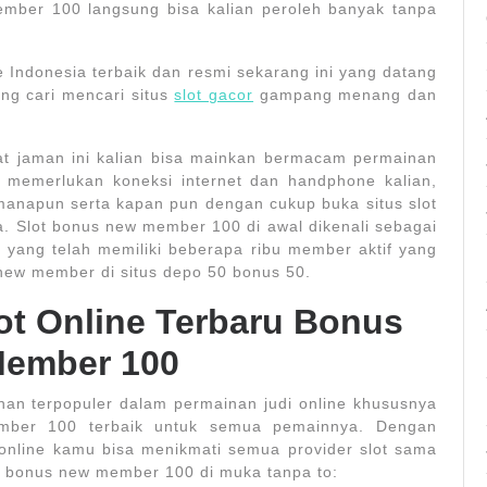
ember 100 langsung bisa kalian peroleh banyak tanpa
ne Indonesia terbaik dan resmi sekarang ini yang datang
ang cari mencari situs
slot gacor
gampang menang dan
at jaman ini kalian bisa mainkan bermacam permainan
n memerlukan koneksi internet dan handphone kalian,
 dimanapun serta kapan pun dengan cukup buka situs slot
. Slot bonus new member 100 di awal dikenali sebagai
a yang telah memiliki beberapa ribu member aktif yang
ew member di situs depo 50 bonus 50.
lot Online Terbaru Bonus
ember 100
inan terpopuler dalam permainan judi online khususnya
mber 100 terbaik untuk semua pemainnya. Dengan
nline kamu bisa menikmati semua provider slot sama
ma bonus new member 100 di muka tanpa to: