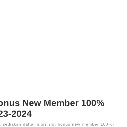
 Bonus New Member 100%
23-2024
a sediakan daftar situs slot bonus new member 100 di