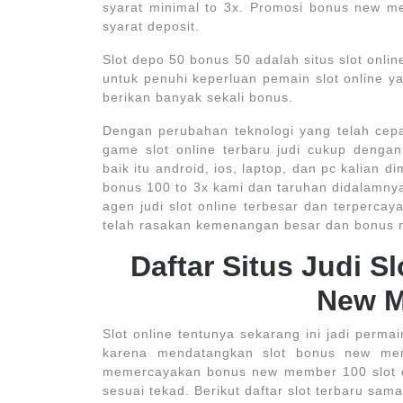
syarat minimal to 3x. Promosi bonus new m
syarat deposit.
Slot depo 50 bonus 50 adalah situs slot onli
untuk penuhi keperluan pemain slot online y
berikan banyak sekali bonus.
Dengan perubahan teknologi yang telah cep
game slot online terbaru judi cukup denga
baik itu android, ios, laptop, dan pc kalian
bonus 100 to 3x kami dan taruhan didalamnya
agen judi slot online terbesar dan terpercay
telah rasakan kemenangan besar dan bonus n
Daftar Situs Judi S
New M
Slot online tentunya sekarang ini jadi perma
karena mendatangkan slot bonus new me
memercayakan bonus new member 100 slot o
sesuai tekad. Berikut daftar slot terbaru sa