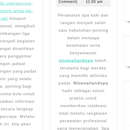
dan
2026
Comment
|
11:05 am
ls.com/service-
Tangan
rench-white-tip-
Perawatan spa kaki dan
untuk
l-set
maupun
tangan menjadi salah
Relaksas
sional, mengikuti
satu kebutuhan penting
embangan liga
Total
dalam menjaga
 menjadi kegiatan
kesehatan serta
angat dinantikan
kenyamanan
para penggemar.
nicenailandspa
tubuh,
ngan jadwal
terutama bagi mereka
ingan yang padat
yang memiliki aktivitas
kor yang selalu
padat.
Nicenailandspa
e, penting bagi
hadir sebagai solusi
ecinta bola untuk
praktis untuk
atkan informasi
memberikan relaksasi
i secara lengkap
total melalui rangkaian
rpercaya. Melalui
perawatan profesional
n ini, kita akan
yang menenangkan. Spa