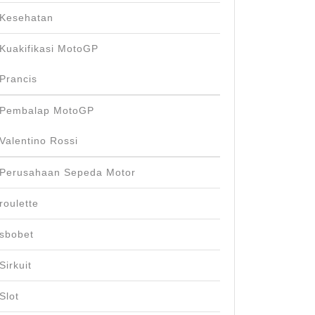
Kesehatan
Kuakifikasi MotoGP
Prancis
Pembalap MotoGP
Valentino Rossi
Perusahaan Sepeda Motor
roulette
sbobet
Sirkuit
Slot