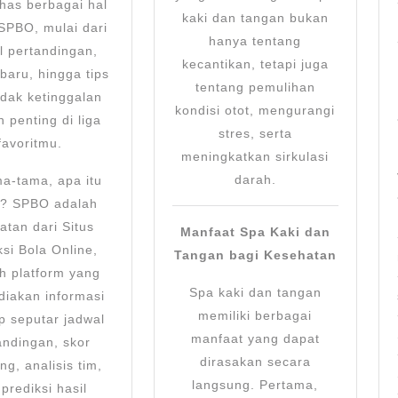
as berbagai hal
kaki dan tangan bukan
 SPBO, mulai dari
hanya tentang
l pertandingan,
kecantikan, tetapi juga
rbaru, hingga tips
tentang pemulihan
idak ketinggalan
kondisi otot, mengurangi
penting di liga
stres, serta
favoritmu.
meningkatkan sirkulasi
darah.
a-tama, apa itu
? SPBO adalah
atan dari Situs
Manfaat Spa Kaki dan
ksi Bola Online,
Tangan bagi Kesehatan
h platform yang
Spa kaki dan tangan
iakan informasi
memiliki berbagai
p seputar jadwal
manfaat yang dapat
andingan, skor
dirasakan secara
ng, analisis tim,
langsung. Pertama,
prediksi hasil