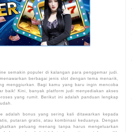
nline semakin populer di kalangan para penggemar judi.
menawarkan berbagai jenis slot dengan tema menarik,
yang menggiurkan. Bagi kamu yang baru ingin mencoba
ar baik! Kini, banyak platform judi menyediakan akses
roses yang rumit. Berikut ini adalah panduan lengkap
mudah.
ine adalah bonus yang sering kali ditawarkan kepada
tis, putaran gratis, atau kombinasi keduanya. Dengan
gkatkan peluang menang tanpa harus mengeluarkan