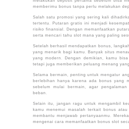
melakukan deposit pertama sebelum bisa me
memberimu bonus tanpa perlu melakukan dep
Salah satu promosi yang sering kali dihadir
tertentu. Putaran gratis ini menjadi kesem
risiko finansial. Dengan memanfaatkan put
serta mencari tahu slot mana yang paling s
Setelah berhasil mendapatkan bonus, langkah 
yang menarik bagi kamu. Banyak situs menawa
yang modern. Dengan demikian, kamu bisa
tetapi juga memberikan peluang menang yang 
Selama bermain, penting untuk mengatur an
berlebihan hanya karena ada bonus yang 
sebelum mulai bermain, agar pengalaman
beban.
Selain itu, jangan ragu untuk mengambil ke
kamu menemui masalah terkait bonus atau 
membantu menjawab pertanyaanmu. Mereka b
mengenai cara memanfaatkan bonus slot sec