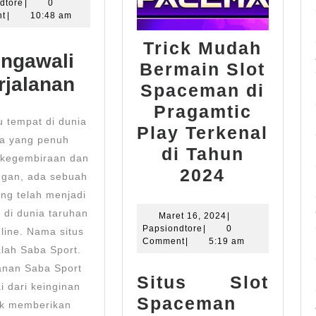
Papsiondtore
18,
dtore
|
0
Legenda
2024
t
|
10:48 am
di
Trick Mudah
Dunia
ngawali
Bermain Slot
Digital
rjalanan
Spaceman di
Pragamtic
u tempat di dunia
Play Terkenal
a yang penuh
di Tahun
 kegembiraan dan
Trick
2024
ngan, ada sebuah
Mudah
ang telah menjadi
Bermain
 di dunia taruhan
Maret
Maret 16, 2024
|
Papsiondtore
16,
Papsiondtore
|
0
nline. Nama situs
Slot
2024
Comment
|
5:19 am
alah Saba Sport.
Spacema
anan Saba Sport
di
Situs Slot
i dari keinginan
Pragamti
Spaceman
uk memberikan