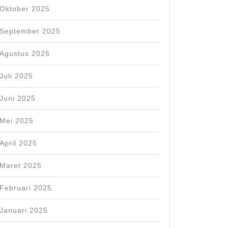
Oktober 2025
September 2025
Agustus 2025
Juli 2025
Juni 2025
Mei 2025
April 2025
Maret 2025
Februari 2025
Januari 2025