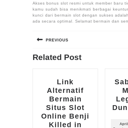
Akses bonus slot resmi untuk member baru t
kamu sudah bisa menikmati berbagai keuntunga
kunci dari bermain slot dengan sukses adal
ada secara optimal. Selamat bermain dan se
Navigasi
PREVIOUS
pos
Previous
Related Post
post:
Link
Sab
Alternatif
M
Bermain
Le
Situs Slot
Duni
Online Benji
Killed in
Apri