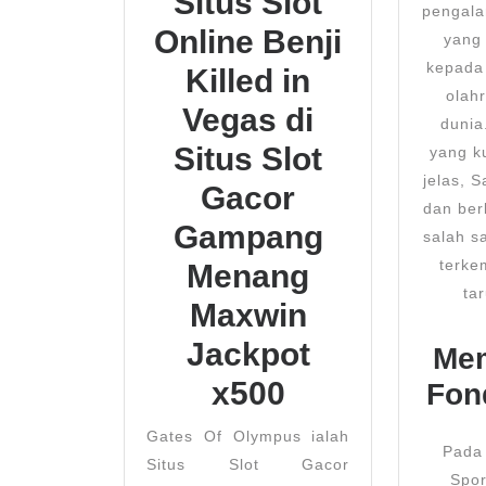
Situs Slot
pengala
Vegas
Online Benji
yang 
di
kepada
Killed in
Situs
olah
Vegas di
Slot
dunia
Gacor
Situs Slot
yang k
Gampang
jelas, 
Gacor
dan be
Menang
Gampang
salah s
Maxwin
terke
Menang
Jackpot
ta
Maxwin
x500
Jackpot
Me
x500
Fon
Gates Of Olympus ialah
Pada
Situs Slot Gacor
Spo