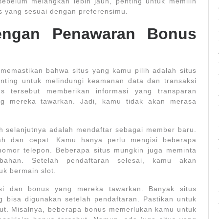
sebelum melangkah lebih jauh, penting untuk memilih
s yang sesuai dengan preferensimu.
engan Penawaran Bonus
 memastikan bahwa situs yang kamu pilih adalah situs
penting untuk melindungi keamanan data dan transaksi
s tersebut memberikan informasi yang transparan
g mereka tawarkan. Jadi, kamu tidak akan merasa
h selanjutnya adalah mendaftar sebagai member baru.
h dan cepat. Kamu hanya perlu mengisi beberapa
 nomor telepon. Beberapa situs mungkin juga meminta
mbahan. Setelah pendaftaran selesai, kamu akan
k bermain slot.
osi dan bonus yang mereka tawarkan. Banyak situs
bisa digunakan setelah pendaftaran. Pastikan untuk
ut. Misalnya, beberapa bonus memerlukan kamu untuk