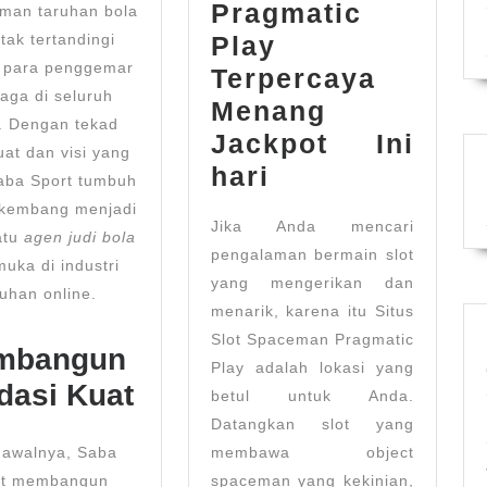
Play
Pragmatic
man taruhan bola
Terkenal
tak tertandingi
Play
 para penggemar
di
Terpercaya
raga di seluruh
Tahun
Menang
. Dengan tekad
2024
Jackpot Ini
uat dan visi yang
hari
Saba Sport tumbuh
rkembang menjadi
Jika Anda mencari
atu
agen judi bola
pengalaman bermain slot
muka di industri
yang mengerikan dan
ruhan online.
menarik, karena itu Situs
Slot Spaceman Pragmatic
mbangun
Play adalah lokasi yang
dasi Kuat
betul untuk Anda.
Datangkan slot yang
 awalnya, Saba
membawa object
rt membangun
spaceman yang kekinian,