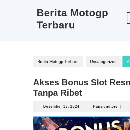
Skip
to
Berita Motogp
content
Terbaru
Berita Motogp Terbaru
Uncategorized
A
Akses Bonus Slot Res
Tanpa Ribet
Desember
Papsio
Desember 18, 2024
|
Papsiondtore
|
18,
2024