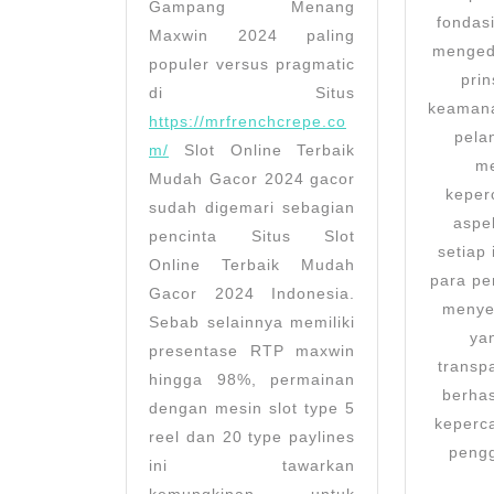
Gampang Menang
fondas
Maxwin 2024 paling
menged
populer versus pragmatic
prin
di Situs
keamana
https://mrfrenchcrepe.co
pela
m/
Slot Online Terbaik
m
Mudah Gacor 2024 gacor
keper
sudah digemari sebagian
aspe
pencinta Situs Slot
setiap
Online Terbaik Mudah
para p
Gacor 2024 Indonesia.
menye
Sebab selainnya memiliki
ya
presentase RTP maxwin
transp
hingga 98%, permainan
berha
dengan mesin slot type 5
keperca
reel dan 20 type paylines
pengg
ini tawarkan