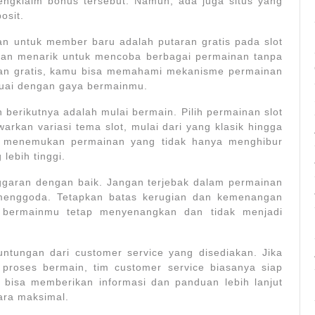
ngklaim bonus tersebut. Namun, ada juga situs yang
osit.
kan untuk member baru adalah putaran gratis pada slot
patan menarik untuk mencoba berbagai permainan tanpa
aran gratis, kamu bisa memahami mekanisme permainan
esuai dengan gaya bermainmu.
berikutnya adalah mulai bermain. Pilih permainan slot
rkan variasi tema slot, mulai dari yang klasik hingga
 menemukan permainan yang tidak hanya menghibur
lebih tinggi.
ggaran dengan baik. Jangan terjebak dalam permainan
menggoda. Tetapkan batas kerugian dan kemenangan
 bermainmu tetap menyenangkan dan tidak menjadi
untungan dari customer service yang disediakan. Jika
proses bermain, tim customer service biasanya siap
isa memberikan informasi dan panduan lebih lanjut
ara maksimal.